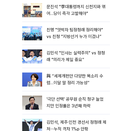
문진석 "李대통령까지 신천지와 엮
어…당이 즉각 고발해야"
친명 "엇박자 팀정청래 정리해야"
vs 친청 "지방선거 누가 이겼나”
김민석 "인사는 실력주의" vs 정청
래 "의리가 제일 중요”
與 “세제개편안 다양한 목소리 수
렴…이달 말 정리 가능성”
'극단 선택' 공무원 순직 청구 늘었
지만 인정률은 3년째 하락
김민석, 제주·인천 경선서 정청래 제
쳐⋯누적 격차 1%p 안팎