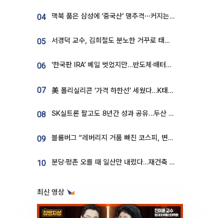
맥북 품은 삼성에 ‘중국산’ 맹추격⋯커지는 노트북 OLED 시장
04
서경덕 교수, 김희철도 분노한 거꾸로 태극기⋯"엉터리는 아냐, 아쉬울 뿐"
05
‘한국판 IRA’ 베일 벗었지만…반도체·배터리 업계 “시행령이 관건”
06
07
美 폴리실리콘 ‘가격 하한선’ 세웠다…K태양광 수혜 기대
SK실트론 팔고도 8년간 성과 공유…두산 인수대금 2.3조가 끝 아냐
08
블룸버그 “레버리지 거품 빠진 코스피, 변동성 최악 국면 지났을 가능성”
09
분당·평촌 오를 때 일산만 내렸다…재건축 기대감도 ‘무색’
10
최신 영상