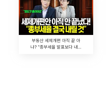
부동산 세제개편 아직 끝 아
냐? "종부세율 발표보다 내릴
것" 장기거주·양도세 전망 I 집
땅지성 I 김인만, 진미윤