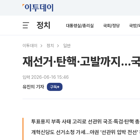
정치
대통령실/총리실
국회/정당
국방/
이투데이
정치
일반
재선거·탄핵·고발까지…국힘
입력 2026-06-16 15:46
유진의 기자
구독
투표용지 부족 사태 고리로 선관위 국조·특검·탄핵 
개혁신당도 선거소청 가세…야권 '선관위 압박 전선'