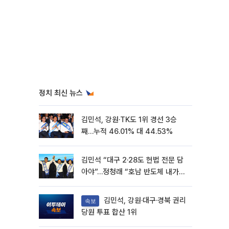
정치 최신 뉴스
김민석, 강원·TK도 1위 경선 3승
째…누적 46.01% 대 44.53%
김민석 “대구 2·28도 헌법 전문 담
아야”…정청래 “호남 반도체 내가
제일 잘할 것”
김민석, 강원·대구·경북 권리
속보
당원 투표 합산 1위