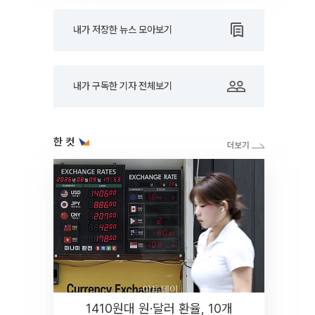
내가 저장한 뉴스 모아보기
내가 구독한 기자 전체보기
한 컷
1410원대 원·달러 환율, 10개