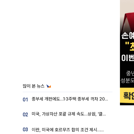
많이 본 뉴스
종부세 개편에도…1·3주택 종부세 격차 2028년부터 확대
01
미국, 가상자산 포괄 규제 속도…상원, ‘클래리티법’ 9월 절차투표 추진
02
03
이란, 미국에 호르무즈 합의 조건 제시…美 “경기 아직 안 끝나” [종합]