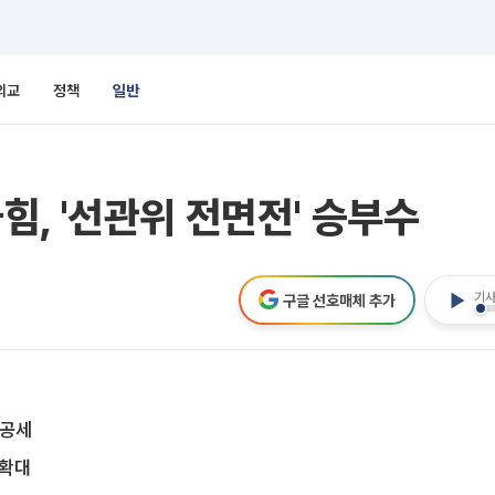
외교
정책
일반
, '선관위 전면전' 승부수
기사
구글 선호매체 추가
총공세
 확대