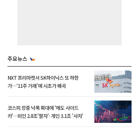
주요뉴스
NXT 프리마켓서 SK하이닉스 또 하한
가⋯‘11주 거래’에 시초가 왜곡
코스피 장중 낙폭 확대에 '매도 사이드
카'…외인 2.8조'팔자'· 개인 3.1조 '사자'