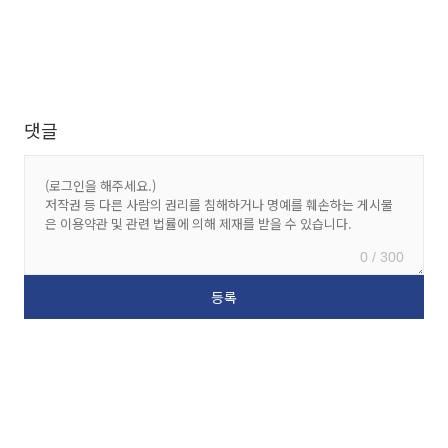
댓글
0 / 300