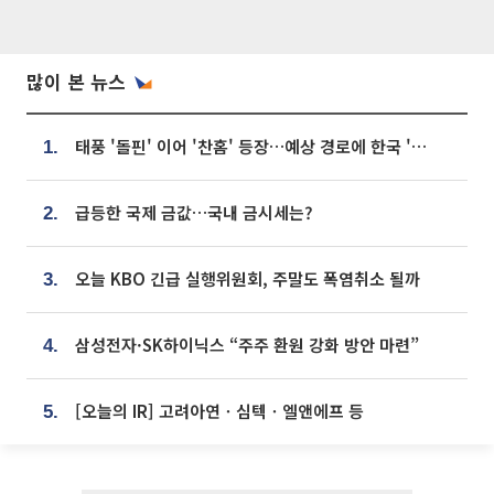
많이 본 뉴스
태풍 '돌핀' 이어 '찬홈' 등장…예상 경로에 한국 '한숨'
1.
급등한 국제 금값…국내 금시세는?
2.
오늘 KBO 긴급 실행위원회, 주말도 폭염취소 될까
3.
삼성전자·SK하이닉스 “주주 환원 강화 방안 마련”
4.
[오늘의 IR] 고려아연ㆍ심텍ㆍ엘앤에프 등
5.