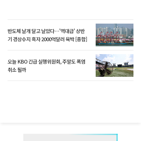
반도체 날개 달고 날았다⋯'역대급' 상반
기 경상수지 흑자 2000억달러 육박 [종합]
오늘 KBO 긴급 실행위원회, 주말도 폭염
취소 될까