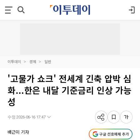
이투데이
경제
일반
'고물가 쇼크' 전세계 긴축 압박 심
화...한은 내달 기준금리 인상 가능
성
수정 2026-06-16 17:47
배근미 기자
구글 선호매체 추가