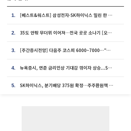
[베스트&워스트] 삼성전자·SK하이닉스 밀린 한 주…상상인증권은 85% 급등
1.
35도 안팎 무더위 이어져…전국 곳곳 소나기 [오늘 날씨]
2.
[주간증시전망] 다음주 코스피 6000~7000⋯“外人 수급은 정책이 변수”
3.
뉴욕증시, 연준 금리인상 기대감 꺾이자 상승...S&P500 사상 최고치 [종합]
4.
SK하이닉스, 분기배당 375원 확정…주주환원책 9월로 앞당겨 발표
5.