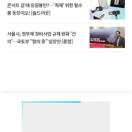
콘서트 갈 때 응원봉만?⋯'최애' 위한 필수
품 등장이오! [솔드아웃]
서울시, 정부에 정비사업 규제 완화 '건
의'⋯국토부 "협의 중" 입장만 [종합]