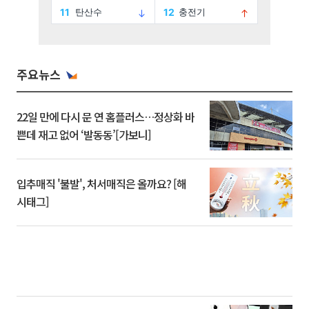
주요뉴스
22일 만에 다시 문 연 홈플러스…정상화 바
쁜데 재고 없어 ‘발동동’[가보니]
입추매직 '불발', 처서매직은 올까요? [해
시태그]