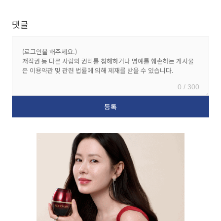
댓글
0 / 300