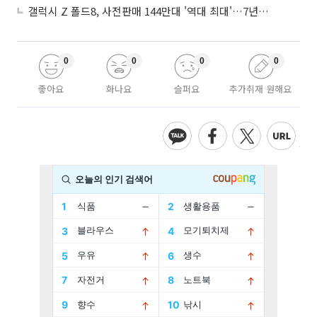
갤럭시 Z 폴드8, 사전판매 144만대 '역대 최대'…7년만에 갤노트10 기록 넘어
0
0
0
0
좋아요
화나요
슬퍼요
추가취재 원해요