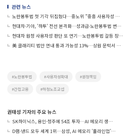
관련 뉴스
노란봉투법 첫 기각 뒤집혔다…중노위 "중흥 사용자성 인정"
현대차·기아, '하투' 전선 본격화…성과급·노란봉투법 변수에 긴장 고조
현대차 원청 사용자성 판단 또 연기…노란봉투법 갈등 장기화 조짐
美 클래리티 법안 연내 통과 가능성 13%…상원 문턱서 제동
#노란봉투법
#사용자성확대
#원청책임
#간접고용
#하청노조교섭
권태성 기자의 주요 뉴스
SK하이닉스, 용인·청주에 54조 투자…AI 메모리 생산기지 키운다
D램·낸드 모두 세계 1위…삼성, AI 메모리 '풀라인업'으로 승부