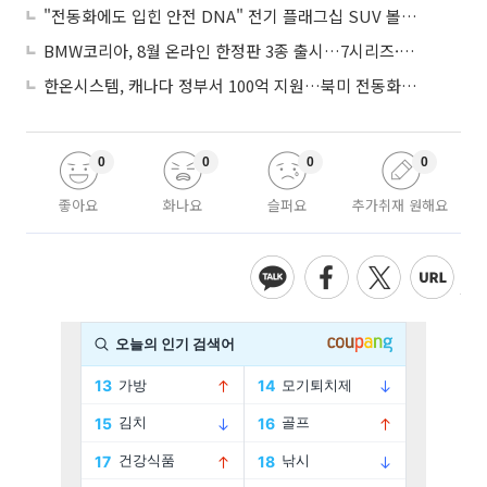
"전동화에도 입힌 안전 DNA" 전기 플래그십 SUV 볼보 'EX90'
BMW코리아, 8월 온라인 한정판 3종 출시…7시리즈·X7·M340i 투어링
한온시스템, 캐나다 정부서 100억 지원…북미 전동화 시장 가속
0
0
0
0
좋아요
화나요
슬퍼요
추가취재 원해요