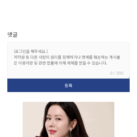
댓글
0 / 300