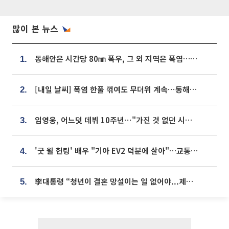
많이 본 뉴스
동해안은 시간당 80㎜ 폭우, 그 외 지역은 폭염…‘극과 극 날씨’
1.
[내일 날씨] 폭염 한풀 꺾여도 무더위 계속⋯동해안 이틀 연속 비
2.
임영웅, 어느덧 데뷔 10주년⋯"가진 것 없던 시절, 내 앞엔 20명의 팬뿐"
3.
'굿 윌 헌팅' 배우 "기아 EV2 덕분에 살아"…교통사고 후 안전성 극찬
4.
李대통령 “청년이 결혼 망설이는 일 없어야...제도상 불이익 조사”
5.