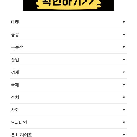
마켓
금융
부동산
산업
경제
국제
정치
사회
오피니언
문화·라이프