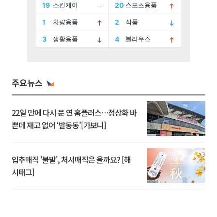
주요뉴스
22일 만에 다시 문 연 홈플러스…정상화 바
쁜데 재고 없어 ‘발동동’[가보니]
입추매직 '불발', 처서매직은 올까요? [해
시태그]