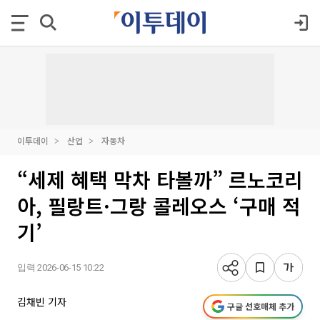
이투데이
산업
자동차
“세제 혜택 막차 타볼까” 르노코리
아, 필랑트·그랑 콜레오스 ‘구매 적
기’
입력 2026-06-15 10:22
김채빈 기자
구글 선호매체 추가