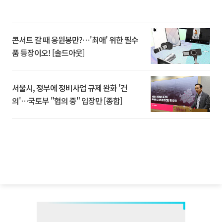
콘서트 갈 때 응원봉만?⋯'최애' 위한 필수
품 등장이오! [솔드아웃]
서울시, 정부에 정비사업 규제 완화 '건
의'⋯국토부 "협의 중" 입장만 [종합]