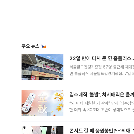
주요 뉴스
22일 만에 다시 문 연 홈플러스
서울월드컵경기장점 67명 출근해 재개점 
연 홈플러스 서울월드컵경기장점. 7일 
우유, 과일 같은 신선식품이 차근차근 자
입추매직 '불발', 처서매직은 올
“와 이제 시원한 거 같아” 단체 ‘뇌손상
한 더위 속 30도대 초반이 상대적으로
지역에 있었습니다. 7월 말에는 서풍과
콘서트 갈 때 응원봉만?⋯'최애'