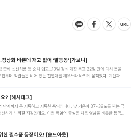
…정상화 바쁜데 재고 없어 ‘발동동’[가보니]
준비 신선식품 등 순차 입고…13일 정식 개장 목표 22일 만에 다시 문을
오전부터 직원들은 비어 있는 진열대를 채우느라 바쁘게 움직였다. 계란과
리를 잡기 시작했지만, 매장 곳곳엔 여전히 텅 빈 매대가 먼저 눈에 들어왔
까요? [해시태그]
’의 단계까지 온 지독하고 지독한 폭염입니다. 낮 기온이 37~39도를 찍는 극
 선선하게 느껴질 지경인데요. 이번 폭염의 중심은 처음 영남을 비롯한 동쪽
 북서풍이 산맥을 넘어 영남 쪽으로 내려오면서 뜨겁고 건조해졌는데요.
 위한 필수품 등장이오! [솔드아웃]