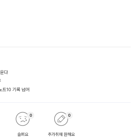
키운다
부
노트10 기록 넘어
0
0
슬퍼요
추가취재 원해요