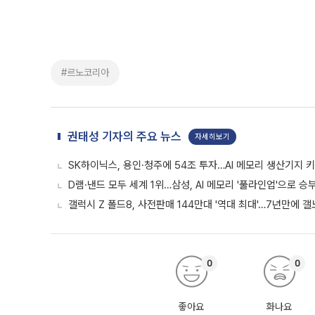
#르노코리아
권태성 기자의 주요 뉴스
자세히보기
SK하이닉스, 용인·청주에 54조 투자…AI 메모리 생산기지 
D램·낸드 모두 세계 1위…삼성, AI 메모리 '풀라인업'으로 승
갤럭시 Z 폴드8, 사전판매 144만대 '역대 최대'…7년만에 갤
0
0
좋아요
화나요