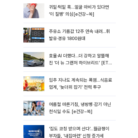
귀밑·턱밑 혹…얼굴 마비가 있다면
‘이 질병’ 의심[e건강~쏙]
주유소 기름값 12주 연속 내려…휘
발유·경유 1800원대
효율·AI 더했다…더 강하고 알뜰해
진 ‘더 뉴 그랜저 하이브리드’ [ET의
모빌리티]
입추 지나도 계속되는 폭염…식음료
업계, ‘늦더위 잡기’ 전력 투구
여름철 마른기침, 냉방병‧감기 아닌
천식일 수도 [e건강~쏙]
‘집도 코칭 받으며 산다’…월급쟁이
부자들, ‘내집마련’ 신청 증가세