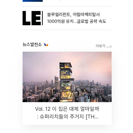
블루엘리펀트, 어펄마캐피탈서
1000억원 유치…글로벌 공략 속도
뉴스발전소
Vol. 12 이 집은 대체 얼마일까
: 슈퍼리치들의 주거지 [THE
RARE]