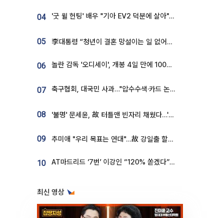
'굿 윌 헌팅' 배우 "기아 EV2 덕분에 살아"…교통사고 후 안전성 극찬
04
05
李대통령 “청년이 결혼 망설이는 일 없어야...제도상 불이익 조사”
놀란 감독 '오디세이', 개봉 4일 만에 100만 돌파⋯'왕사남' 보다 빠르다
06
축구협회, 대국민 사과…"압수수색·카드 논란 사죄, 강도 높은 쇄신"
07
08
'불명' 문세윤, 故 터틀맨 빈자리 채웠다…'거북이' 눈물의 최종 우승
09
추미애 "우리 목표는 연대"…故 강일출 할머니 흉상 제막
AT마드리드 ‘7번’ 이강인 “120% 쏟겠다”⋯시메오네 감독 “필요한 선수”
10
최신 영상