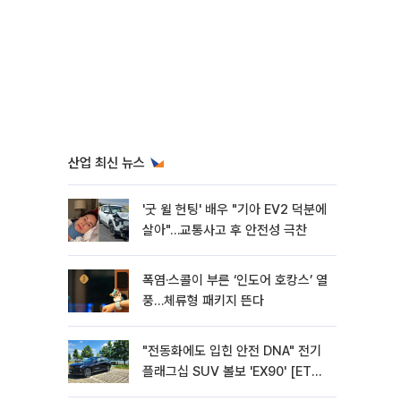
산업 최신 뉴스
'굿 윌 헌팅' 배우 "기아 EV2 덕분에
살아"…교통사고 후 안전성 극찬
폭염·스콜이 부른 ‘인도어 호캉스’ 열
풍…체류형 패키지 뜬다
"전동화에도 입힌 안전 DNA" 전기
플래그십 SUV 볼보 'EX90' [ET의
모빌리티]