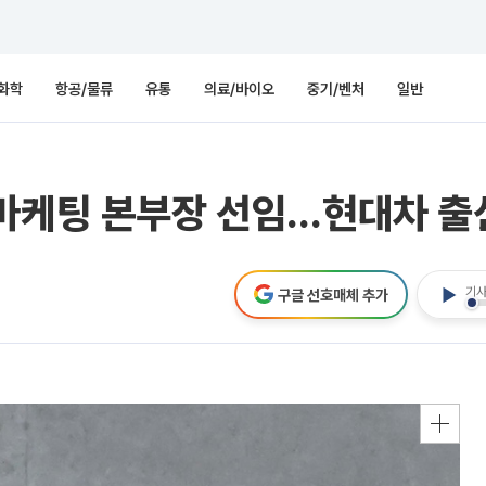
화학
항공/물류
유통
의료/바이오
중기/벤처
일반
마케팅 본부장 선임…현대차 출신
기사
구글 선호매체 추가