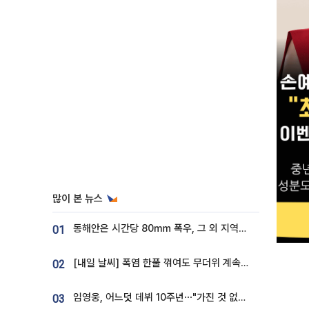
많이 본 뉴스
동해안은 시간당 80㎜ 폭우, 그 외 지역은 폭염…‘극과 극 날씨’
01
[내일 날씨] 폭염 한풀 꺾여도 무더위 계속⋯동해안 이틀 연속 비
02
임영웅, 어느덧 데뷔 10주년⋯"가진 것 없던 시절, 내 앞엔 20명의 팬뿐"
03