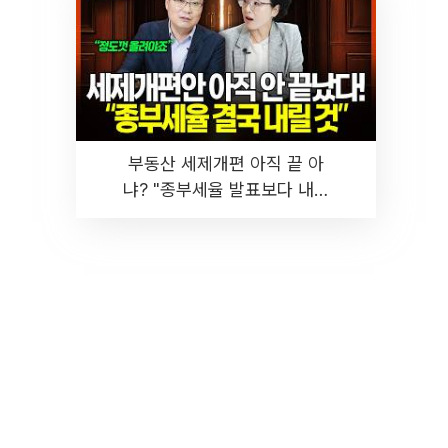
부동산 세제개편 아직 끝 아
냐? "종부세율 발표보다 내릴
것" 장기거주·양도세 전망 I 집
땅지성 I 김인만, 진미윤