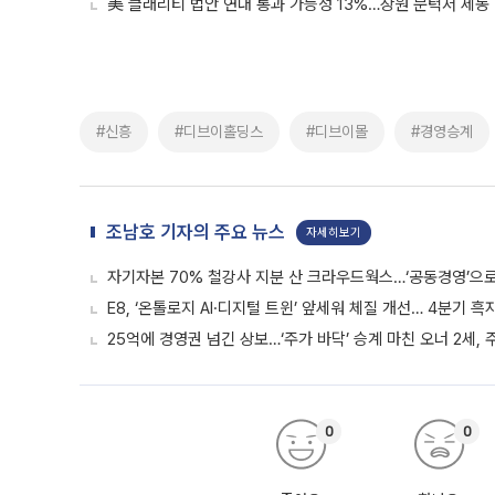
美 클래리티 법안 연내 통과 가능성 13%…상원 문턱서 제동
#신흥
#디브이홀딩스
#디브이몰
#경영승계
조남호 기자의 주요 뉴스
자세히보기
자기자본 70% 철강사 지분 산 크라우드웍스…‘공동경영’으로 
E8, ‘온톨로지 AI·디지털 트윈’ 앞세워 체질 개선… 4분기 
25억에 경영권 넘긴 상보…‘주가 바닥’ 승계 마친 오너 2세,
0
0