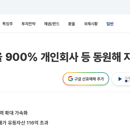
특징주
투자전략
채권/펀드
환율
국제시황
일반
율 900% 개인회사 등 동원해 
기사
구글 선호매체 추가
력 확대 가속화
채가 유동자산 116억 초과