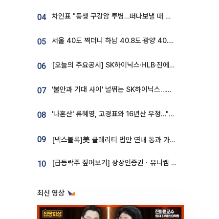
차인표 "동생 구강암 투병…떠나보낼 때 가장 힘들었다”
04
서울 40도 찍더니 하남 40.8도·광양 40.2도…전국 '펄펄'
05
[오늘의 주요공시] SK하이닉스·HLB·진에어·포스코홀딩스·네이버·대우건설 등
06
'불안과 기대 사이' 널뛰는 SK하이닉스…증권가 "HBM4·LTA 기반 펀터멘털 견고"
07
'나혼산' 류혜영, 고경표와 16년산 우정…"자취방서 부모님과 마주쳐"
08
09
[넥스블록]美 클래리티 법안 연내 통과 가능성 13%…상원 문턱서 제동
[급등락주 짚어보기] 상상인증권ㆍ유니켐 2연속, 본느 6연속 ‘상한가’⋯M&A 훈풍 분 증시
10
최신 영상