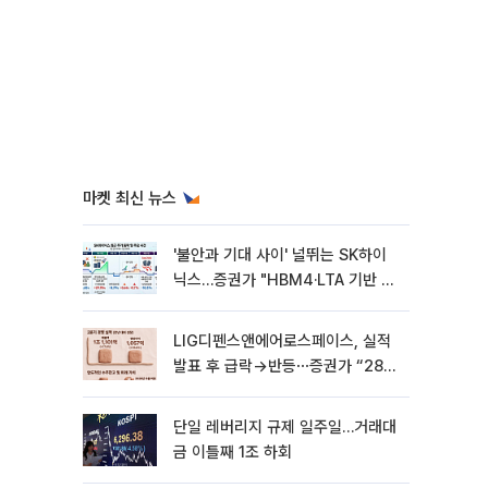
마켓 최신 뉴스
'불안과 기대 사이' 널뛰는 SK하이
닉스…증권가 "HBM4·LTA 기반 펀
터멘털 견고"
LIG디펜스앤에어로스페이스, 실적
발표 후 급락→반등⋯증권가 “28년
까지 튼튼”
단일 레버리지 규제 일주일…거래대
금 이틀째 1조 하회