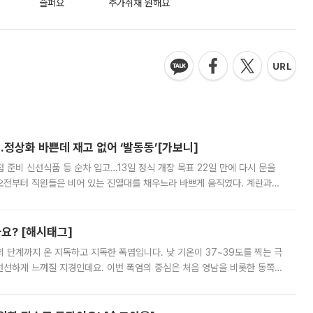
슬퍼요
추가취재 원해요
…정상화 바쁜데 재고 없어 ‘발동동’[가보니]
준비 신선식품 등 순차 입고…13일 정식 개장 목표 22일 만에 다시 문을
오전부터 직원들은 비어 있는 진열대를 채우느라 바쁘게 움직였다. 계란과
리를 잡기 시작했지만, 매장 곳곳엔 여전히 텅 빈 매대가 먼저 눈에 들어왔
까요? [해시태그]
’의 단계까지 온 지독하고 지독한 폭염입니다. 낮 기온이 37~39도를 찍는 극
 선선하게 느껴질 지경인데요. 이번 폭염의 중심은 처음 영남을 비롯한 동쪽
 북서풍이 산맥을 넘어 영남 쪽으로 내려오면서 뜨겁고 건조해졌는데요.