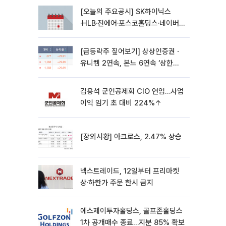
[오늘의 주요공시] SK하이닉스
·HLB·진에어·포스코홀딩스·네이버·
대우건설 등
[급등락주 짚어보기] 상상인증권ㆍ
유니켐 2연속, 본느 6연속 ‘상한
가’⋯M&A 훈풍 분 증시
김용석 군인공제회 CIO 연임…사업
이익 임기 초 대비 224%↑
[장외시황] 아크로스, 2.47% 상승
넥스트레이드, 12일부터 프리마켓
상·하한가 주문 한시 금지
에스제이투자홀딩스, 골프존홀딩스
1차 공개매수 종료…지분 85% 확보