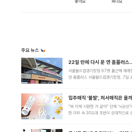
좋아요
화나요
주요 뉴스
22일 만에 다시 문 연 홈플러스
서울월드컵경기장점 67명 출근해 재개점 
연 홈플러스 서울월드컵경기장점. 7일 
우유, 과일 같은 신선식품이 차근차근 자
입추매직 '불발', 처서매직은 올
“와 이제 시원한 거 같아” 단체 ‘뇌손상
한 더위 속 30도대 초반이 상대적으로
지역에 있었습니다. 7월 말에는 서풍과