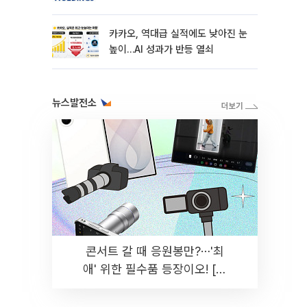
카카오, 역대급 실적에도 낮아진 눈
높이…AI 성과가 반등 열쇠
뉴스발전소
콘서트 갈 때 응원봉만?⋯'최
애' 위한 필수품 등장이오! [솔
드아웃]