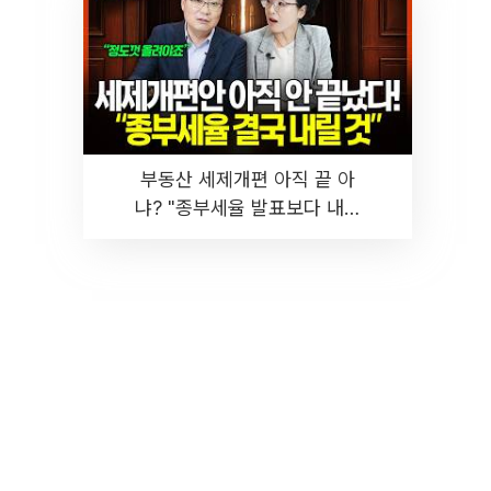
부동산 세제개편 아직 끝 아
냐? "종부세율 발표보다 내릴
것" 장기거주·양도세 전망 I 집
땅지성 I 김인만, 진미윤