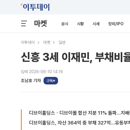
마켓
공시
시황
시세
장외/IPO
이투데이
마켓
일반
신흥 3세 이재민, 부채비
입력 2026-06-10 14:16
조남호 기자
구독
디브이홀딩스ㆍ디브이몰 합산 지분 11% 돌파…지배
디브이홀딩스, 자산 364억 중 부채 327억…유동부