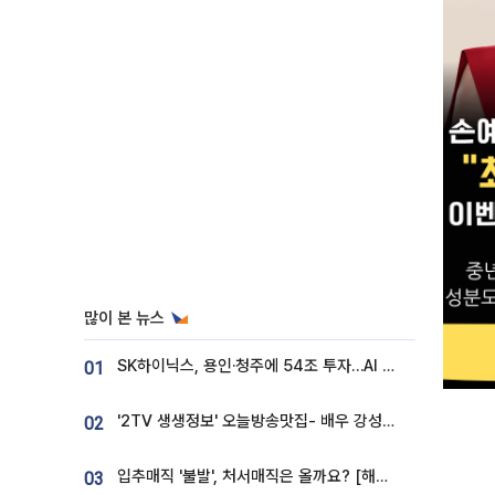
많이 본 뉴스
SK하이닉스, 용인·청주에 54조 투자…AI 메모리 생산기지 키운다
01
'2TV 생생정보' 오늘방송맛집- 배우 강성진 단골! 쌀국수ㆍ푸팟퐁 커리 맛집 '블○○○'
02
입추매직 '불발', 처서매직은 올까요? [해시태그]
03