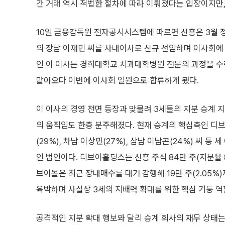
간 거래 역시 적법한 절차에 따라 이뤄졌다는 입장이지만,
10일 금융감독원 전자공시시스템에 따르면 신흥은 3월
의 장남 이재민 씨를 사내이사로 신규 선임하며 이사회에 
인 이 이사는 경희대학교 치과대학병원 전문의 과정을 
맡아오다 이번에 이사회 일원으로 합류하게 됐다.
이 이사의 경영 전면 등장과 맞물려 3세들의 지분 승계
의 움직임도 한층 분주해졌다. 현재 승계의 핵심축인 디
(29%), 차남 이상민(27%), 삼남 이남곤(24%) 씨 
인 법인이다. 디브이홀딩스는 신흥 주식 84만 주(지분율 
브이몰은 최근 장내매수를 대거 감행해 19만 주(2.05%)
육박하며 사실상 3세의 지배력 확대를 위한 핵심 기둥 역
공격적인 지분 확대 행보와 달리 승계 회사의 재무 상태는