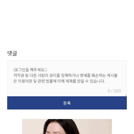
댓글
0 / 300