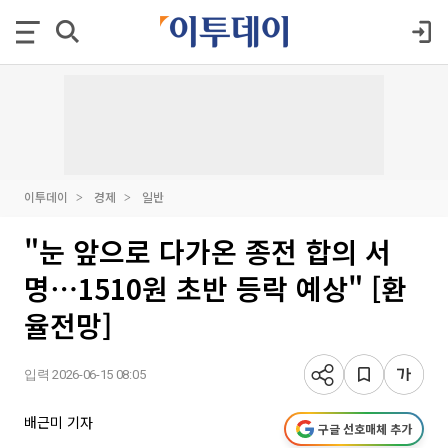
이투데이
경제
일반
"눈 앞으로 다가온 종전 합의 서
명⋯1510원 초반 등락 예상" [환
율전망]
입력 2026-06-15 08:05
배근미 기자
구글 선호매체 추가