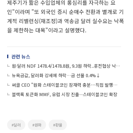
제주기가 짧은 수입업체의 롱심리를 자극하는 요
인"이라며 "또 외국인 증시 순매수 전환과 별개로 기
계적 리밸런싱(재조정)과 역송금 달러 실수요는 낙폭
을 제한하는 대목"이라고 설명했다.
관련 뉴스
원·달러 NDF 1478.4/1478.8원, 9.3원 하락..휴전협상 낙관론
뉴욕금값, 달러화 강세에 하락…금 선물 0.4%↓
써클 CEO "원화 스테이블코인 잠재력 충분⋯직접 발행은 안할 것"
블랙록 토큰화 MMF, 유럽 시장 진출∙∙∙스테이블코인 확장
#달러
#원화
#환율