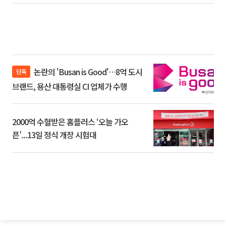
논란의 'Busan is Good'…8억 도시
단독
브랜드, 용산 대통령실 CI 업체가 수행
2000억 수혈받은 홈플러스 ‘오늘 가오
픈’...13일 정식 개장 시험대