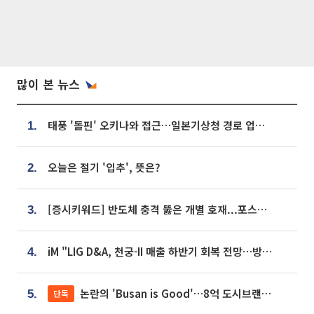
많이 본 뉴스
태풍 '돌핀' 오키나와 접근…일본기상청 경로 업데이트
1.
오늘은 절기 '입추', 뜻은?
2.
[증시키워드] 반도체 충격 뚫은 개별 호재...포스코퓨처엠·에코프로·한화솔루션 '눈길'
3.
iM "LIG D&A, 천궁-II 매출 하반기 회복 전망…방산 톱픽 유지"
4.
논란의 'Busan is Good'…8억 도시브랜드, 용산 대통령실 CI 업체가 수행
단독
5.