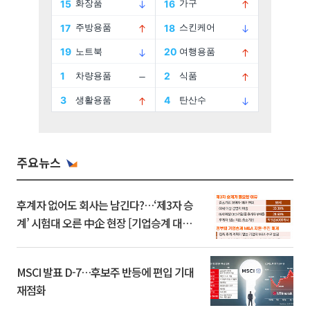
주요뉴스
후계자 없어도 회사는 남긴다?…‘제3자 승
계’ 시험대 오른 中企 현장 [기업승계 대전
환]
MSCI 발표 D-7…후보주 반등에 편입 기대
재점화