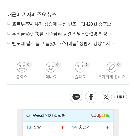
배근미 기자의 주요 뉴스
호르무즈발 유가 상승에 투심 난조⋯"1420원 중후반 등락"
우리금융硏 "8월 기준금리 동결 전망⋯1~2명 인상 소수의견 낼 것"
반도체 날개 달고 날았다⋯'역대급' 상반기 경상수지 흑자 2000억달러 육박
0
0
0
0
좋아요
화나요
슬퍼요
추가취재 원해요