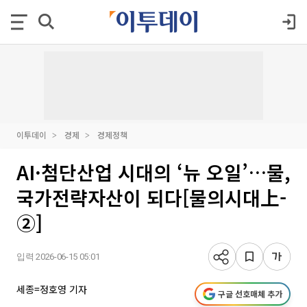
이투데이
경제
경제정책
AI·첨단산업 시대의 ‘뉴 오일’…물,
국가전략자산이 되다[물의시대上-
②]
입력 2026-06-15 05:01
세종=정호영 기자
구글 선호매체 추가