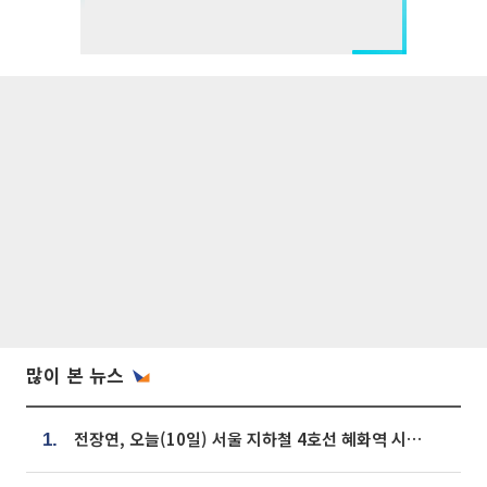
많이 본 뉴스
전장연, 오늘(10일) 서울 지하철 4호선 혜화역 시위…1호선 용산역 무정차
1.