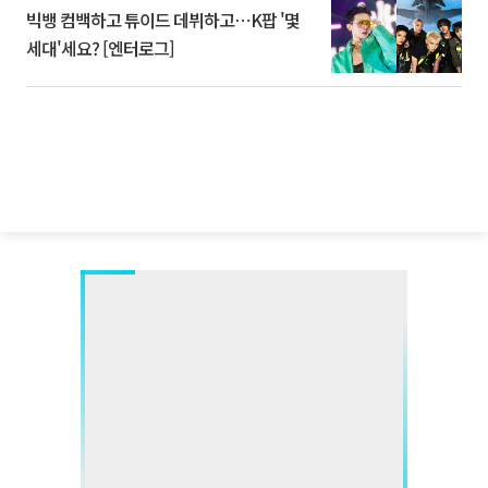
빅뱅 컴백하고 튜이드 데뷔하고⋯K팝 '몇
세대'세요? [엔터로그]