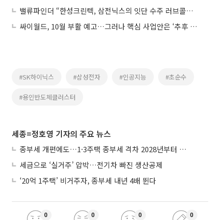
밸류파인더 “한성크린텍, 삼전닉스의 잇단 수주 러브콜…역대급 수주잔고ㆍ초순수 국산화 주목”
싸이월드, 10월 부활 예고…그러나 핵심 사업안은 ‘추후 공개’
#SK하이닉스
#삼성전자
#인공지능
#초순수
#용인반도체클러스터
세종=정호영 기자의 주요 뉴스
종부세 개편에도…1·3주택 종부세 격차 2028년부터 확대
세금으로 ‘실거주’ 압박…전기차 빠진 생산공제
‘20억 1주택’ 비거주자, 종부세 내년 4배 뛴다
0
0
0
0