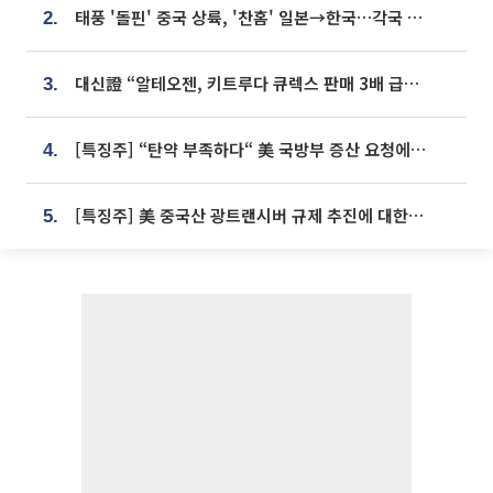
태풍 '돌핀' 중국 상륙, '찬홈' 일본→한국…각국 기상청 예상 경로는?
2.
대신證 “알테오젠, 키트루다 큐렉스 판매 3배 급증…목표가 41만원 상향”
3.
[특징주] “탄약 부족하다“ 美 국방부 증산 요청에⋯국내 방산주 급등세
4.
[특징주] 美 중국산 광트랜시버 규제 추진에 대한광통신 등 광통신株 강세
5.