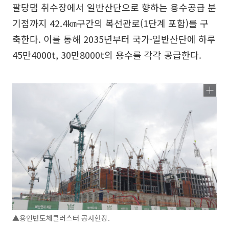
팔당댐 취수장에서 일반산단으로 향하는 용수공급 분
기점까지 42.4㎞구간의 복선관로(1단계 포함)를 구
축한다. 이를 통해 2035년부터 국가·일반산단에 하루
45만4000t, 30만8000t의 용수를 각각 공급한다.
▲용인반도체클러스터 공사현장.