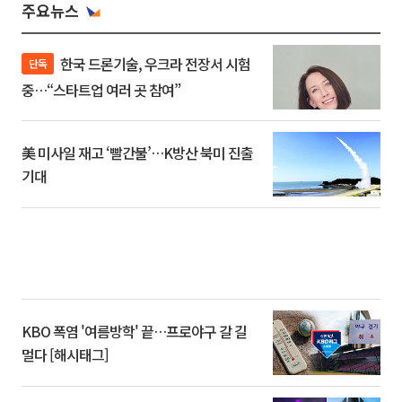
주요뉴스
한국 드론기술, 우크라 전장서 시험
단독
중…“스타트업 여러 곳 참여”
美 미사일 재고 ‘빨간불’…K방산 북미 진출
기대
KBO 폭염 '여름방학' 끝…프로야구 갈 길
멀다 [해시태그]