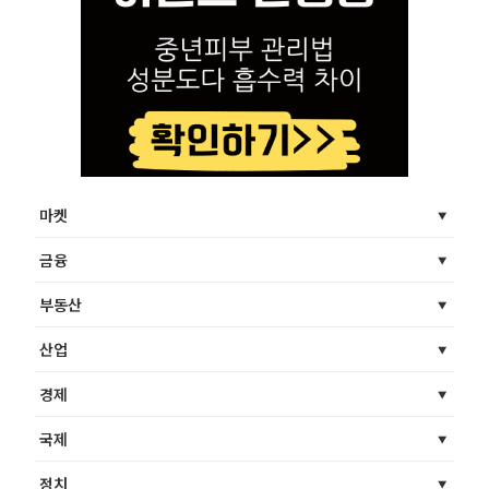
마켓
금융
부동산
산업
경제
국제
정치