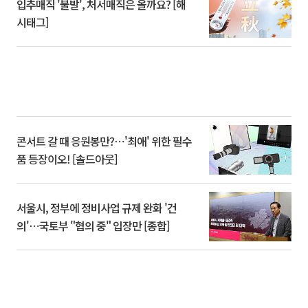
입추매직 '불발', 처서매직은 올까요? [해
시태그]
콘서트 갈 때 응원봉만?⋯'최애' 위한 필수
품 등장이오! [솔드아웃]
서울시, 정부에 정비사업 규제 완화 '건
의'⋯국토부 "협의 중" 입장만 [종합]