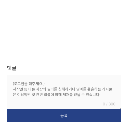
댓글
0 / 300