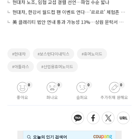
현대차 노조, 임협 교섭 결렬 선언…파업 수순 밟나
현대차, 한강서 월드컵 팬 이벤트 연다…'르르르' 체험존 운영
美 클래리티 법안 연내 통과 가능성 13%…상원 문턱서 제동
#현대차
#보스턴다이내믹스
#휴머노이드
#아틀라스
#산업용휴머노이드
0
0
0
0
좋아요
화나요
슬퍼요
추가취재 원해요