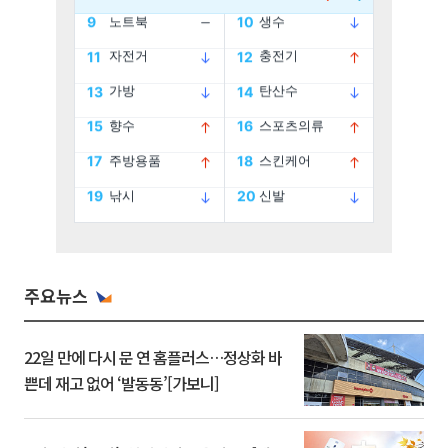
주요뉴스
22일 만에 다시 문 연 홈플러스…정상화 바
쁜데 재고 없어 ‘발동동’[가보니]