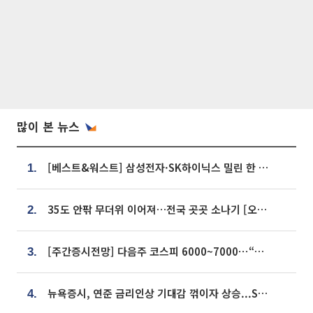
많이 본 뉴스
[베스트&워스트] 삼성전자·SK하이닉스 밀린 한 주…상상인증권은 85% 급등
1.
35도 안팎 무더위 이어져…전국 곳곳 소나기 [오늘 날씨]
2.
[주간증시전망] 다음주 코스피 6000~7000⋯“外人 수급은 정책이 변수”
3.
뉴욕증시, 연준 금리인상 기대감 꺾이자 상승...S&P500 사상 최고치 [종합]
4.