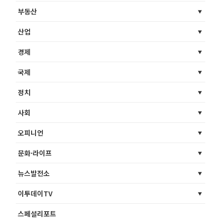
부동산
산업
경제
국제
정치
사회
오피니언
문화·라이프
뉴스발전소
이투데이TV
스페셜리포트