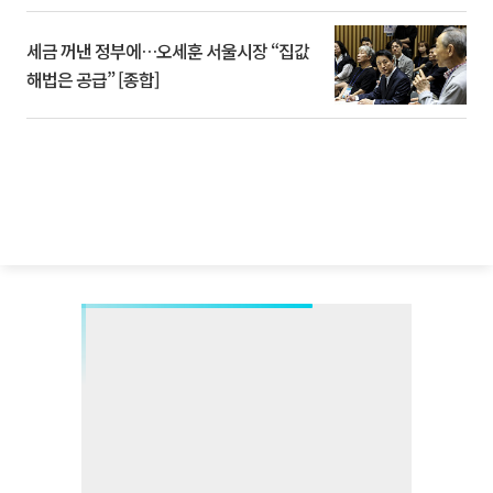
세금 꺼낸 정부에…오세훈 서울시장 “집값
해법은 공급” [종합]