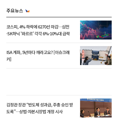
주요뉴스
코스피, 4% 하락에 6270선 마감…삼전
·SK하닉 '와르르' 각각 6%·10%대 급락
ISA 계좌, 5년마다 깨라고요? [이슈크래
커]
김정관 장관 “반도체 성과급, 주총 승인 받
도록”…상법·자본시장법 개정 시사