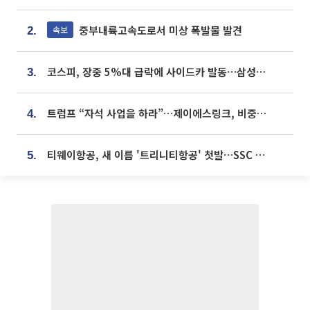
중부내륙고속도로서 미상 폭발물 발견
속보
2.
코스피, 장중 5%대 급락에 사이드카 발동…삼성·SK 동반 폭락
3.
트럼프 “자석 사업을 하라”…제이에스링크, 비중국 영구자석 공급망 구축 속도
4.
티웨이항공, 새 이름 '트리니티항공' 첫발…SSC 전략 본격화
5.