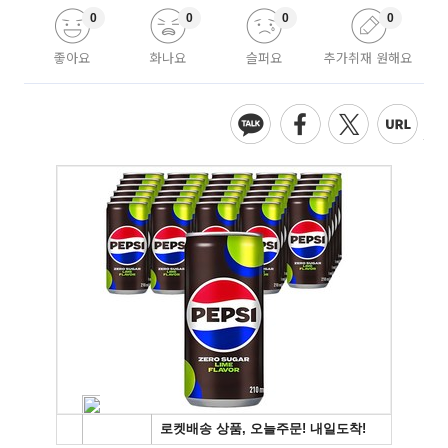
0
0
0
0
좋아요
화나요
슬퍼요
추가취재 원해요