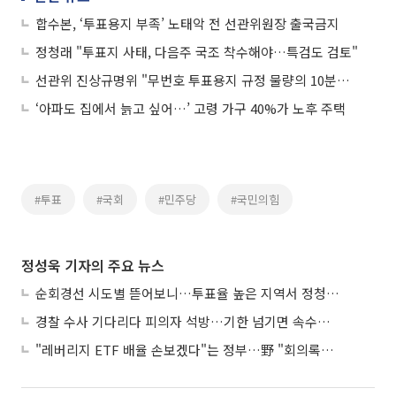
합수본, ‘투표용지 부족’ 노태악 전 선관위원장 출국금지
정청래 "투표지 사태, 다음주 국조 착수해야…특검도 검토"
선관위 진상규명위 "무번호 투표용지 규정 물량의 10분의 1만 배부"
‘아파도 집에서 늙고 싶어…’ 고령 가구 40%가 노후 주택
#투표
#국회
#민주당
#국민의힘
정성욱 기자의 주요 뉴스
순회경선 시도별 뜯어보니…투표율 높은 지역서 정청래 강세
경찰 수사 기다리다 피의자 석방…기한 넘기면 속수무책
"레버리지 ETF 배율 손보겠다"는 정부…野 "회의록부터 내놔야"