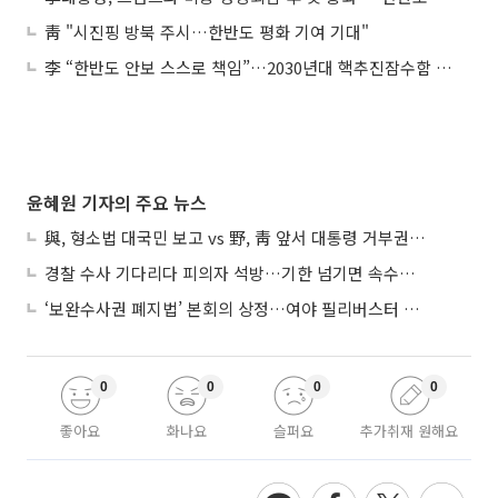
靑 "시진핑 방북 주시…한반도 평화 기여 기대"
李 “한반도 안보 스스로 책임”…2030년대 핵추진잠수함 전력화
윤혜원 기자의 주요 뉴스
與, 형소법 대국민 보고 vs 野, 靑 앞서 대통령 거부권 촉구
경찰 수사 기다리다 피의자 석방…기한 넘기면 속수무책
‘보완수사권 폐지법’ 본회의 상정…여야 필리버스터 대치
0
0
0
0
좋아요
화나요
슬퍼요
추가취재 원해요