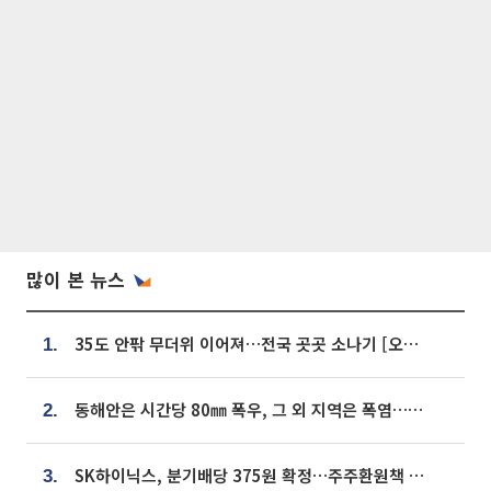
많이 본 뉴스
35도 안팎 무더위 이어져…전국 곳곳 소나기 [오늘 날씨]
1.
동해안은 시간당 80㎜ 폭우, 그 외 지역은 폭염…‘극과 극 날씨’
2.
SK하이닉스, 분기배당 375원 확정…주주환원책 9월로 앞당겨 발표
3.