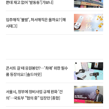
쁜데 재고 없어 ‘발동동’[가보니]
입추매직 '불발', 처서매직은 올까요? [해
시태그]
콘서트 갈 때 응원봉만?⋯'최애' 위한 필수
품 등장이오! [솔드아웃]
서울시, 정부에 정비사업 규제 완화 '건
의'⋯국토부 "협의 중" 입장만 [종합]