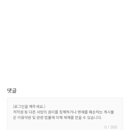
댓글
0 / 300