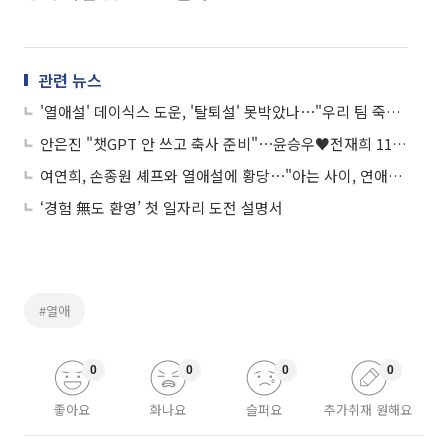
관련 뉴스
'열애설' 데이식스 도운, '탈퇴설' 못박았나⋯"우리 팀 죽어도 안 없어져"
안은진 "챗GPT 안 쓰고 축사 준비"⋯윤승우♥전재희 11년 열애 끝 결혼
여연희, 손종원 셰프와 열애설에 황당⋯"아는 사이, 연애는 NO!"
‘경험 無도 환영’ 첫 일자리 도전 설명서
#열애
0
0
0
0
좋아요
화나요
슬퍼요
추가취재 원해요