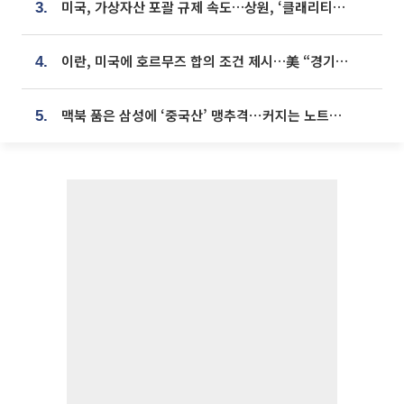
미국, 가상자산 포괄 규제 속도…상원, ‘클래리티법’ 9월 절차투표 추진
3.
이란, 미국에 호르무즈 합의 조건 제시…美 “경기 아직 안 끝나” [종합]
4.
맥북 품은 삼성에 ‘중국산’ 맹추격⋯커지는 노트북 OLED 시장
5.