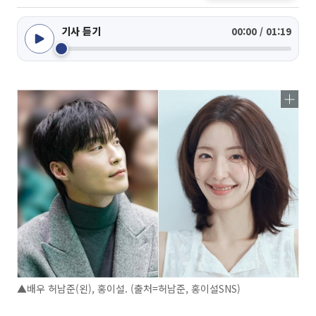
기사 듣기
00:00 / 01:19
▲배우 허남준(왼), 홍이설. (출처=허남준, 홍이설SNS)