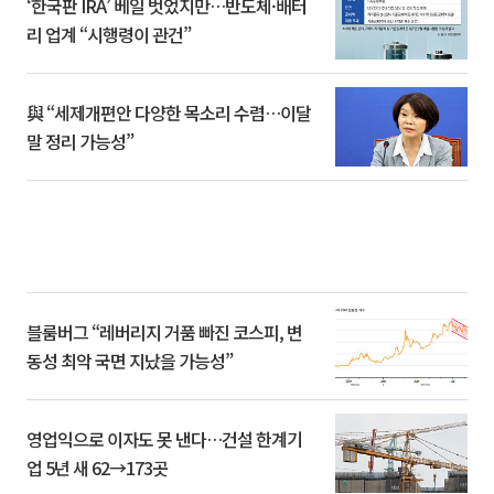
‘한국판 IRA’ 베일 벗었지만…반도체·배터
리 업계 “시행령이 관건”
與 “세제개편안 다양한 목소리 수렴…이달
말 정리 가능성”
블룸버그 “레버리지 거품 빠진 코스피, 변
동성 최악 국면 지났을 가능성”
영업익으로 이자도 못 낸다…건설 한계기
업 5년 새 62→173곳