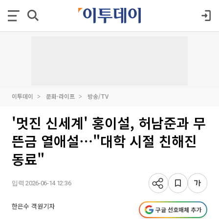
이투데이
문화·라이프
방송/TV
'멋진 신세계' 홍이설, 허남준과 무
뜬금 열애설⋯"대학 시절 친해진
동료"
입력 2026-06-14 12:36
한은수 객원기자
구글 선호매체 추가