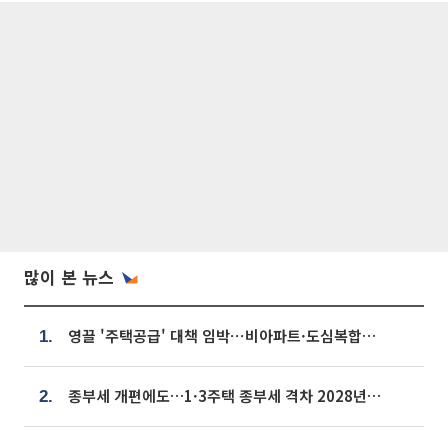
많이 본 뉴스
영끌 '주택공급' 대책 임박⋯비아파트·도심복합까지 총동원
1.
종부세 개편에도…1·3주택 종부세 격차 2028년부터 확대
2.