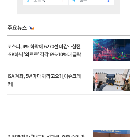
주요뉴스
코스피, 4% 하락에 6270선 마감…삼전
·SK하닉 '와르르' 각각 6%·10%대 급락
ISA 계좌, 5년마다 깨라고요? [이슈크래
커]
김정관 장관 “반도체 성과급, 주총 승인 받