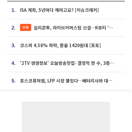
ISA 계좌, 5년마다 깨라고요? [이슈크래커]
1.
실리콘투, 라이브커머스팀 신설…K뷰티 ‘글로벌 판매망’ 확대[K뷰티 라방戰]
단독
2.
코스피 4.58% 하락, 환율 1420원대 [포토]
3.
'2TV 생생정보' 오늘방송맛집- 결정적 한 수, 3종 메밀면! 메밀 소바 맛집 '의○○○○'
4.
포스코퓨처엠, LFP 시장 뚫었다…배터리사와 대규모 장기 공급 합의
5.