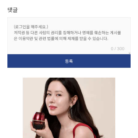
댓글
0 / 300