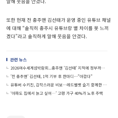
말해 웃음을 안겼다.
또한 현재 전 충주맨 김선태가 운영 중인 유튜브 채널
에 대해 “솔직히 충주시 유튜브랑 별 차이를 못 느끼
겠다”라고 솔직하게 말해 웃음을 안겼다.
관련 뉴스
2026여수세계섬박람회...충주맨 '김선태' 지적에 정부까지 등판
'전 충추맨' 김선태, 1억 기부 후 한마디⋯"아깝다"
유튜버 수키진, 갑작스러운 비보⋯레드벨벳 슬기 함께한 영상에 추모 물결
‘아파도 집에서 늙고 싶어…’ 고령 가구 40%가 노후 주택