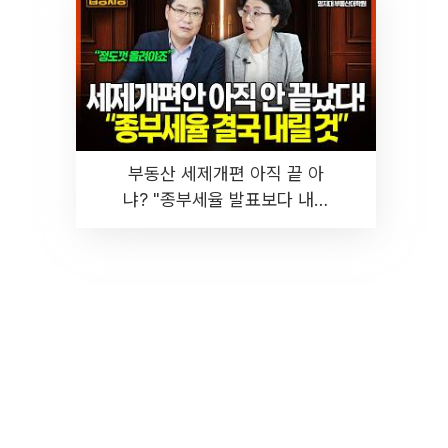
부동산 세제개편 아직 끝 아
냐? "종부세율 발표보다 내릴
것" 장기거주·양도세 전망 I 집
땅지성 I 김인만, 진미윤