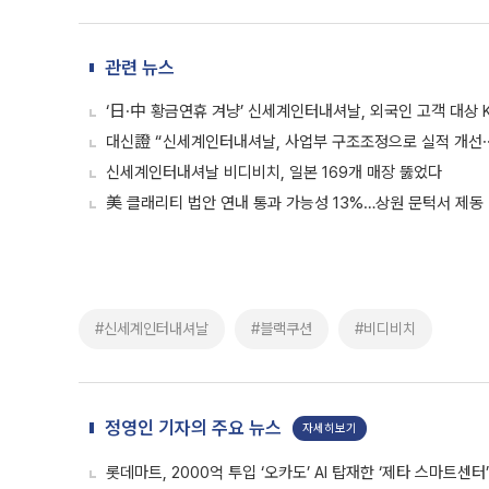
관련 뉴스
‘日·中 황금연휴 겨냥’ 신세계인터내셔날, 외국인 고객 대상 
대신證 “신세계인터내셔날, 사업부 구조조정으로 실적 개선
신세계인터내셔날 비디비치, 일본 169개 매장 뚫었다
美 클래리티 법안 연내 통과 가능성 13%…상원 문턱서 제동
#신세계인터내셔날
#블랙쿠션
#비디비치
정영인 기자의 주요 뉴스
자세히보기
롯데마트, 2000억 투입 ‘오카도’ AI 탑재한 ‘제타 스마트센터