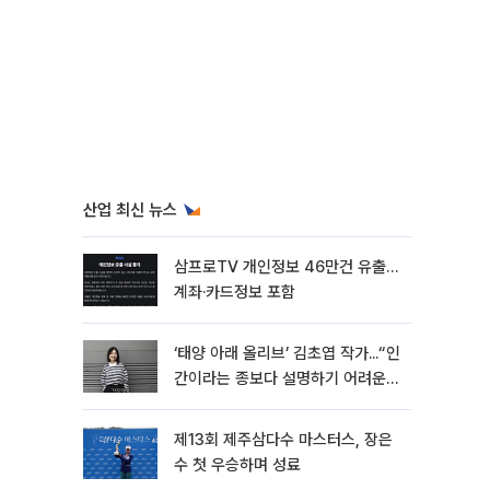
산업 최신 뉴스
삼프로TV 개인정보 46만건 유출…
계좌·카드정보 포함
‘태양 아래 올리브’ 김초엽 작가...“인
간이라는 종보다 설명하기 어려운
한 사람을 쓰고 싶었다”[문화人터
뷰]
제13회 제주삼다수 마스터스, 장은
수 첫 우승하며 성료