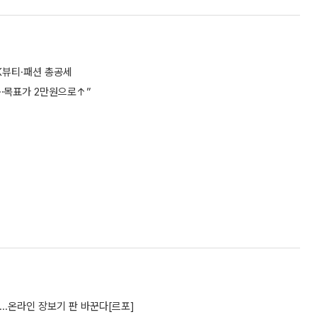
K뷰티·패션 총공세
⋯목표가 2만원으로↑”
’...온라인 장보기 판 바꾼다[르포]