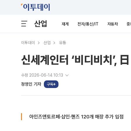
산업
재계
전자/통신/IT
자동차
중
이투데이
산업
유통
신세계인터 ‘비디비치’, 日
수정 2026-06-14 10:13
정영인 기자
구독
아인즈앤토르페·샵인·핸즈 120개 매장 추가 입점