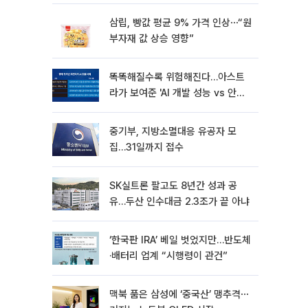
삼립, 빵값 평균 9% 가격 인상⋯“원
부자재 값 상승 영향”
똑똑해질수록 위험해진다…아스트
라가 보여준 'AI 개발 성능 vs 안전
딜레마'
중기부, 지방소멸대응 유공자 모
집…31일까지 접수
SK실트론 팔고도 8년간 성과 공
유…두산 인수대금 2.3조가 끝 아냐
‘한국판 IRA’ 베일 벗었지만…반도체
·배터리 업계 “시행령이 관건”
맥북 품은 삼성에 ‘중국산’ 맹추격⋯