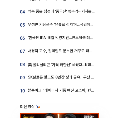
맥북 품은 삼성에 ‘중국산’ 맹추격⋯커지는 노트북 OLED 시장
04
우성빈 기장군수 ‘유튜브 정치’에…국민의힘 군의원들 집단 반발
05
‘한국판 IRA’ 베일 벗었지만…반도체·배터리 업계 “시행령이 관건”
06
서경덕 교수, 김희철도 분노한 거꾸로 태극기⋯"엉터리는 아냐, 아쉬울 뿐"
07
08
美 폴리실리콘 ‘가격 하한선’ 세웠다…K태양광 수혜 기대
SK실트론 팔고도 8년간 성과 공유…두산 인수대금 2.3조가 끝 아냐
09
블룸버그 “레버리지 거품 빠진 코스피, 변동성 최악 국면 지났을 가능성”
10
최신 영상