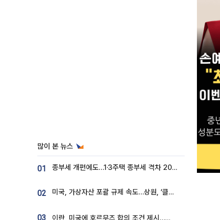
많이 본 뉴스
종부세 개편에도…1·3주택 종부세 격차 2028년부터 확대
01
미국, 가상자산 포괄 규제 속도…상원, ‘클래리티법’ 9월 절차투표 추진
02
03
이란, 미국에 호르무즈 합의 조건 제시…美 “경기 아직 안 끝나” [종합]