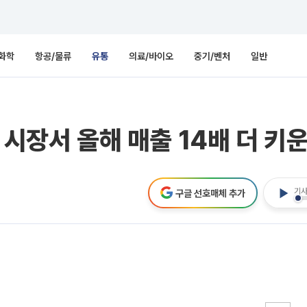
화학
항공/물류
유통
의료/바이오
중기/벤처
일반
 시장서 올해 매출 14배 더 키
기사
구글 선호매체 추가