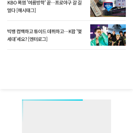
KBO 폭염 '여름방학' 끝…프로야구 갈 길
멀다 [해시태그]
빅뱅 컴백하고 튜이드 데뷔하고⋯K팝 '몇
세대'세요? [엔터로그]