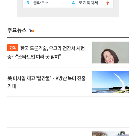
주요뉴스
한국 드론기술, 우크라 전장서 시험
단독
중…“스타트업 여러 곳 참여”
美 미사일 재고 ‘빨간불’…K방산 북미 진출
기대