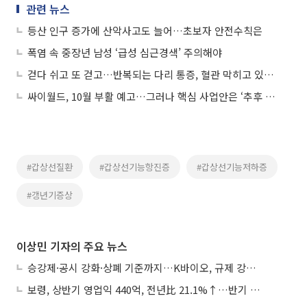
관련 뉴스
등산 인구 증가에 산악사고도 늘어…초보자 안전수칙은
폭염 속 중장년 남성 ‘급성 심근경색’ 주의해야
걷다 쉬고 또 걷고…반복되는 다리 통증, 혈관 막히고 있다는 신호
싸이월드, 10월 부활 예고…그러나 핵심 사업안은 ‘추후 공개’
#갑상선질환
#갑상선기능항진증
#갑상선기능저하증
#갱년기증상
이상민 기자의 주요 뉴스
승강제·공시 강화·상폐 기준까지…K바이오, 규제 강화에 ‘삼중고’
보령, 상반기 영업익 440억, 전년比 21.1%↑…반기 역대 최대