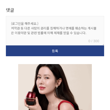
댓글
0 / 300