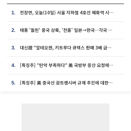
전장연, 오늘(10일) 서울 지하철 4호선 혜화역 시위…1호선 용산역 무정차
1.
태풍 '돌핀' 중국 상륙, '찬홈' 일본→한국…각국 기상청 예상 경로는?
2.
대신證 “알테오젠, 키트루다 큐렉스 판매 3배 급증…목표가 41만원 상향”
3.
[특징주] “탄약 부족하다“ 美 국방부 증산 요청에⋯국내 방산주 급등세
4.
[특징주] 美 중국산 광트랜시버 규제 추진에 대한광통신 등 광통신株 강세
5.