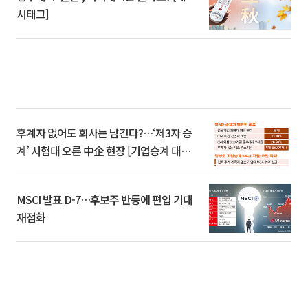
시태그]
후계자 없어도 회사는 남긴다?…‘제3자 승
계’ 시험대 오른 中企 현장 [기업승계 대전
환]
MSCI 발표 D-7…후보주 반등에 편입 기대
재점화