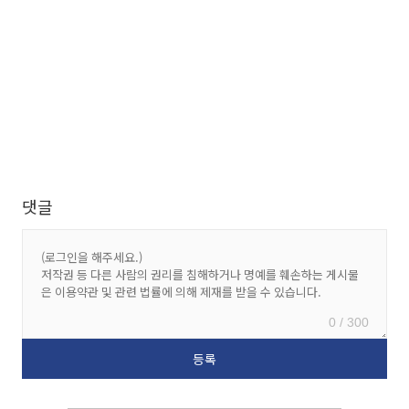
댓글
0 / 300