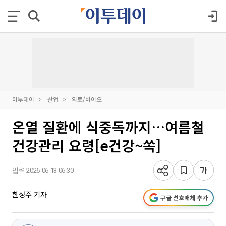
이투데이
산업
의료/바이오
온열 질환에 식중독까지…여름철
건강관리 요령[e건강~쏙]
입력 2026-06-13 06:30
한성주 기자
구글 선호매체 추가