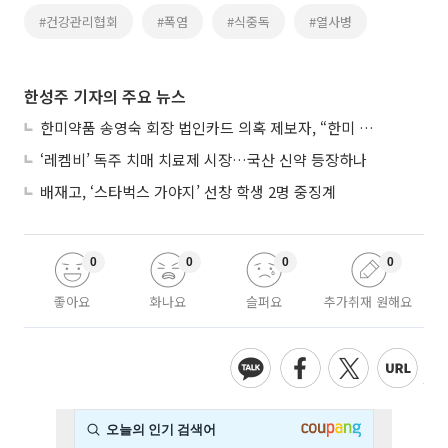
#건강관리협회
#폭염
#식중독
#열사병
한성주 기자의 주요 뉴스
한미약품 송영숙 회장 법인카드 의혹 제보자, “한미 잘 되기 바라는 마음”
‘레켐비’ 독주 치매 치료제 시장…국산 신약 등장하나
배재고, ‘스타벅스 가야지’ 선창 학생 2명 중징계
0
0
0
0
좋아요
화나요
슬퍼요
추가취재 원해요