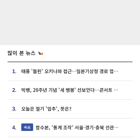
많이 본 뉴스
태풍 '돌핀' 오키나와 접근…일본기상청 경로 업데이트
1.
빅뱅, 20주년 기념 '새 뱅봉' 선보인다⋯콘서트 앞두고 팝업 개최
2.
오늘은 절기 '입추', 뜻은?
3.
합수본, '통계 조작' 서울·경기·충북 선관위 등 추가 압수수색
속보
4.