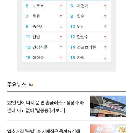
주요뉴스
22일 만에 다시 문 연 홈플러스…정상화 바
쁜데 재고 없어 ‘발동동’[가보니]
입추매직 '불발', 처서매직은 올까요? [해