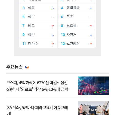
주요뉴스
코스피, 4% 하락에 6270선 마감…삼전
·SK하닉 '와르르' 각각 6%·10%대 급락
ISA 계좌, 5년마다 깨라고요? [이슈크래
커]