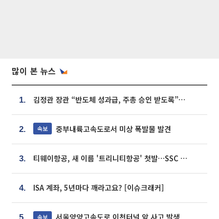
많이 본 뉴스
김정관 장관 “반도체 성과급, 주총 승인 받도록”…상법·자본시장법 개정 시사
1.
중부내륙고속도로서 미상 폭발물 발견
속보
2.
티웨이항공, 새 이름 '트리니티항공' 첫발…SSC 전략 본격화
3.
ISA 계좌, 5년마다 깨라고요? [이슈크래커]
4.
서울양양고속도로 이천터널 앞 사고 발생
속보
5.