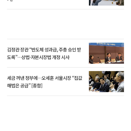
김정관 장관 “반도체 성과급, 주총 승인 받
도록”…상법·자본시장법 개정 시사
세금 꺼낸 정부에…오세훈 서울시장 “집값
해법은 공급” [종합]