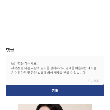
댓글
0 / 300