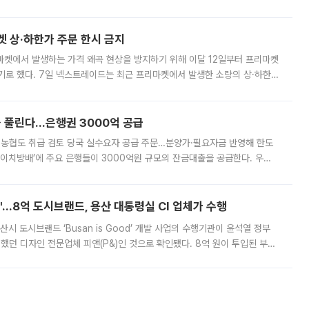
. 전국 대부분 지역에 폭염특보가 내려진 가운데 곳곳에서 39~40도 안팎
켓 상·하한가 주문 한시 금지
마켓에서 발생하는 가격 왜곡 현상을 방지하기 위해 이달 12일부터 프리마켓
기로 했다. 7일 넥스트레이드는 최근 프리마켓에서 발생한 소량의 상·하한
, 주문 오류로 인한 가격 급등락을 최소화하기 위한 비상 대응방안을 발표
 풀린다…은행권 3000억 공급
리·농협도 취급 검토 당국 실수요자 공급 주문…분양가·필요자금 반영해 한도
에이치방배’에 주요 은행들이 3000억원 규모의 잔금대출을 공급한다. 우리
하고 있어 향후 공급 규모가 늘어날 전망이다. 7일 금융권에 따르면 KB국
od'…8억 도시브랜드, 용산 대통령실 CI 업체가 수행
시 도시브랜드 ‘Busan is Good’ 개발 사업의 수행기관이 윤석열 정부
여했던 디자인 전문업체 피앤(P&)인 것으로 확인됐다. 8억 원이 투입된 부산
 부족과 디자인 정체성 논란에 휩싸였던 만큼, 사업 선정 과정과 결과물에