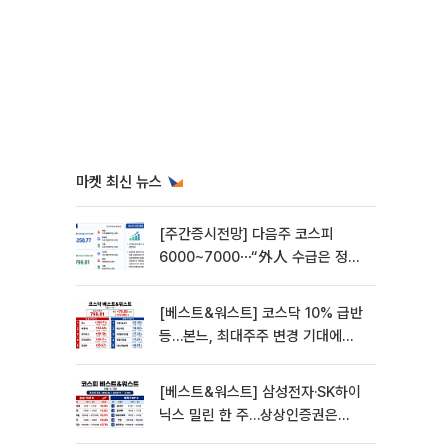
마켓 최신 뉴스
[주간증시전망] 다음주 코스피
6000~7000⋯“外人 수급은 정책
이 변수”
[베스트&워스트] 코스닥 10% 급반
등…본느, 최대주주 변경 기대에
270% 폭등
[베스트&워스트] 삼성전자·SK하이
닉스 밀린 한 주…상상인증권은
85% 급등