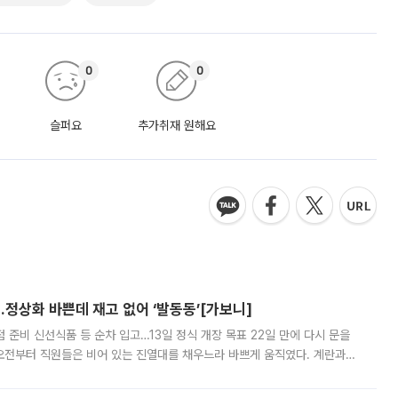
0
0
슬퍼요
추가취재 원해요
…정상화 바쁜데 재고 없어 ‘발동동’[가보니]
준비 신선식품 등 순차 입고…13일 정식 개장 목표 22일 만에 다시 문을
오전부터 직원들은 비어 있는 진열대를 채우느라 바쁘게 움직였다. 계란과
리를 잡기 시작했지만, 매장 곳곳엔 여전히 텅 빈 매대가 먼저 눈에 들어왔