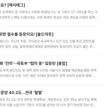
까요? [해시태그]
’의 단계까지 온 지독하고 지독한 폭염입니다. 낮 기온이 37~39도를 찍는 극
 선선하게 느껴질 지경인데요. 이번 폭염의 중심은 처음 영남을 비롯한 동쪽
 북서풍이 산맥을 넘어 영남 쪽으로 내려오면서 뜨겁고 건조해졌는데요.
 위한 필수품 등장이오! [솔드아웃]
합니다. 자신의 취향, 가치관과 유사하거나 인기 있는 인물 혹은 콘텐츠를
'가 자리 잡은 오늘, 잘파세대(Z세대와 알파세대의 합성어)의 눈길이 쏠린 곳은
리는 공연장. 응원봉만큼이나 눈에 띄는 게 있습니다. 공연이 시작되기
 '건의'⋯국토부 "협의 중" 입장만 [종합]
급 부족 원인진단 및 대책 관련 브리핑 서울시가 재개발·재건축을 통한 주택
비사업으로 인한 '이주 대란' 우려와 정부와의 정책 엇박자 논란에 대해 정
실장은 2031년까지 31만 가구 착공 목표에 차질이 없다는 입장이나,
·광양 40.2도…전국 '펄펄'
·광양 40.2도 전국 대부분 폭염특보…체감온도도 곳곳 38도 넘어 8일 동해
지속 서울 노원구의 기온이 40도를 넘어선 데 이어 경기 하남과 전남 광양