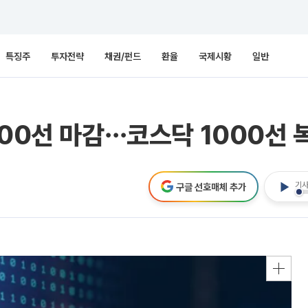
특징주
투자전략
채권/펀드
환율
국제시황
일반
100선 마감⋯코스닥 1000선 
기사
구글 선호매체 추가