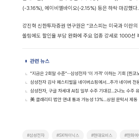
(-3.16%), 에이비엘바이오(-2.15%) 등은 하락 마감했다.
강진혁 신한투자증권 연구원은 “코스피는 미국과 이란의 
쏠림에도 할인율 부담 완화에 주요 업종 강세로 1000선
관련 뉴스
"지금은 2회말 수준"⋯삼성전자 '이 가격' 이하는 기회 [찐코
삼성전자 감사 페스티벌을 네이버쇼핑에서…추가 네이버 전
삼성전자, 구글 차세대 AI칩 일부 수주 기대감…2나노 수주 
美 클래리티 법안 연내 통과 가능성 13%…상원 문턱서 제동
#삼성전자
#SK하이닉스
#현대모비스
#한화에