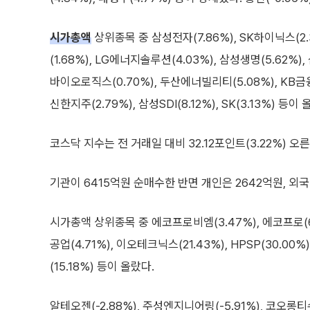
시가총액
상위종목 중 삼성전자(7.86%), SK하이닉스(2.3
(1.68%), LG에너지솔루션(4.03%), 삼성생명(5.62%),
바이오로직스(0.70%), 두산에너빌리티(5.08%), KB금융
신한지주(2.79%), 삼성SDI(8.12%), SK(3.13%) 
코스닥 지수는 전 거래일 대비 32.12포인트(3.22%) 오른
기관이 6415억원 순매수한 반면 개인은 2642억원, 외
시가총액 상위종목 중 에코프로비엠(3.47%), 에코프로(6.3
공업(4.71%), 이오테크닉스(21.43%), HPSP(30.00%)
(15.18%) 등이 올랐다.
알테오젠(-2.88%), 주성엔지니어링(-5.91%), 코오롱티슈진