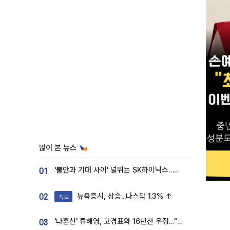
많이 본 뉴스
'불안과 기대 사이' 널뛰는 SK하이닉스…증권가 "HBM4·LTA 기반 펀터멘털 견고"
01
뉴욕증시, 상승...나스닥 1.3% ↑
02
속보
'나혼산' 류혜영, 고경표와 16년산 우정…"자취방서 부모님과 마주쳐"
03