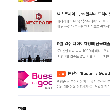
에서도 40도를 웃도는 기온이 관측됐다
의 극심한
넥스트레이드, 12일부터 프리마
대체거래소(ATS) 넥스트레이드가 프리
내 상·하한가 주문을 한시적으로 금지하
가 체결 사례와 관련해 설명자료를 내고
9월 입주 디에이치방배 잔금대출
KB·신한·하나 각각 1000억 배정…우
조정 9월 입주를 앞둔 서울 서초구 ‘디
은행과 NH농협은행도 대출 취급을 검토
민은행
논란의 'Busan is Go
단독
박형준 전 부산시장 재임 당시 추진된 부산
용산 대통령실 상징체계(CI) 개발에 참
도시브랜드 사업이 공개 이후 시민 공감
댓글