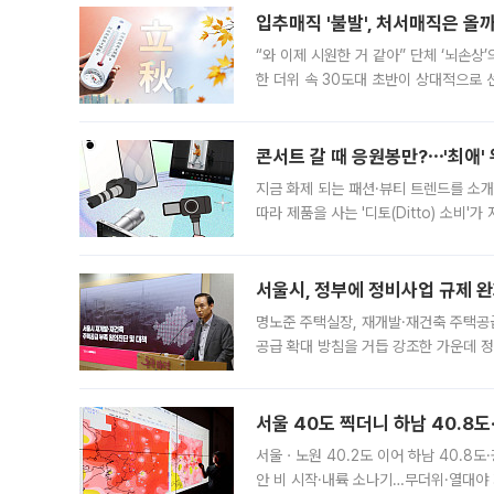
입추매직 '불발', 처서매직은 올
“와 이제 시원한 거 같아” 단체 ‘뇌손상
한 더위 속 30도대 초반이 상대적으로
지역에 있었습니다. 7월 말에는 서풍과
콘서트 갈 때 응원봉만?⋯'최애'
지금 화제 되는 패션·뷰티 트렌드를 소개
따라 제품을 사는 '디토(Ditto) 소비
어디일까요? 아이돌 콘서트 시작을 기다
서울시, 정부에 정비사업 규제 완화
명노준 주택실장, 재개발·재건축 주택공
공급 확대 방침을 거듭 강조한 가운데 정
면 반박하고 나섰다. 명노준 서울시 주택
서울 40도 찍더니 하남 40.8도
서울ㆍ노원 40.2도 이어 하남 40.8도
안 비 시작·내륙 소나기…무더위·열대야 