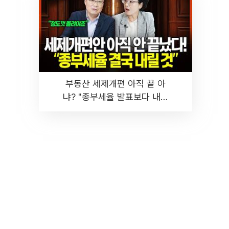
부동산 세제개편 아직 끝 아
냐? "종부세율 발표보다 내릴
것" 장기거주·양도세 전망 I 집
땅지성 I 김인만, 진미윤