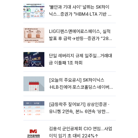
'불안과 기대 사이' 널뛰는 SK하이
닉스…증권가 "HBM4·LTA 기반 펀
터멘털 견고"
LIG디펜스앤에어로스페이스, 실적
발표 후 급락→반등⋯증권가 “28년
까지 튼튼”
단일 레버리지 규제 일주일…거래대
금 이틀째 1조 하회
[오늘의 주요공시] SK하이닉스
·HLB·진에어·포스코홀딩스·네이버·
대우건설 등
[급등락주 짚어보기] 상상인증권ㆍ
유니켐 2연속, 본느 6연속 ‘상한
가’⋯M&A 훈풍 분 증시
김용석 군인공제회 CIO 연임…사업
이익 임기 초 대비 224%↑