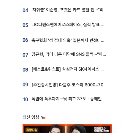
'차쥐뿔' 이준영, 포켓몬 카드 열혈 팬⋯"리셀러 처단할 것"
04
LIG디펜스앤에어로스페이스, 실적 발표 후 급락→반등⋯증권가 “28년까지 튼튼”
05
06
축구협회 '성 접대 의혹' 일본까지 번졌다…日 심판 실명 공개
김규원, 격이 다른 미담에 SNS 들썩⋯"아이 속옷 빨고 졸업식도 참석"
07
[베스트&워스트] 삼성전자·SK하이닉스 밀린 한 주…상상인증권은 85% 급등
08
09
[주간증시전망] 다음주 코스피 6000~7000⋯“外人 수급은 정책이 변수”
폭염에 폭우까지⋯낮 최고 37도ㆍ동해안 강한 비 [날씨]
10
최신 영상