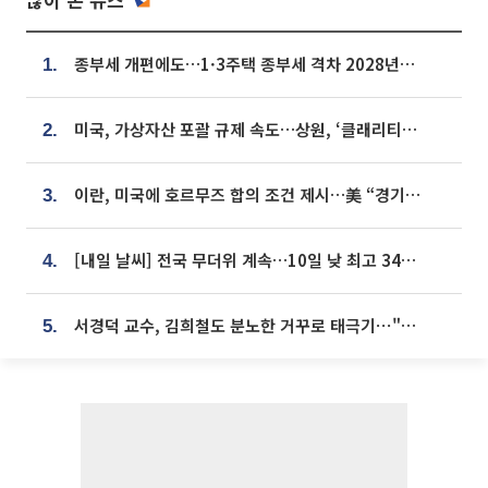
종부세 개편에도…1·3주택 종부세 격차 2028년부터 확대
1.
미국, 가상자산 포괄 규제 속도…상원, ‘클래리티법’ 9월 절차투표 추진
2.
이란, 미국에 호르무즈 합의 조건 제시…美 “경기 아직 안 끝나” [종합]
3.
[내일 날씨] 전국 무더위 계속…10일 낮 최고 34도 육박
4.
서경덕 교수, 김희철도 분노한 거꾸로 태극기⋯"엉터리는 아냐, 아쉬울 뿐"
5.