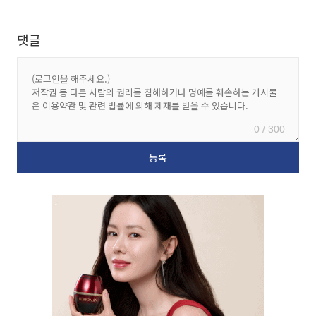
댓글
0 / 300