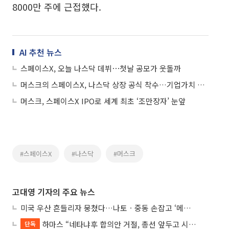
8000만 주에 근접했다.
AI 추천 뉴스
스페이스X, 오늘 나스닥 데뷔⋯첫날 공모가 웃돌까
머스크의 스페이스X, 나스닥 상장 공식 착수…기업가치 2조달러 노린다
머스크, 스페이스X IPO로 세계 최초 ‘조만장자’ 눈앞
#스페이스X
#나스닥
#머스크
고대영 기자의 주요 뉴스
미국 우산 흔들리자 뭉쳤다…나토ㆍ중동 손잡고 ‘메카 공동방위’ 조약 체결
하마스 “네타냐후 합의안 거절, 총선 앞두고 시간 끌기”
단독