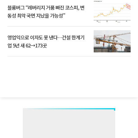
블룸버그 “레버리지 거품 빠진 코스피, 변
동성 최악 국면 지났을 가능성”
영업익으로 이자도 못 낸다…건설 한계기
업 5년 새 62→173곳