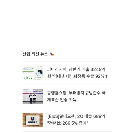
산업 최신 뉴스
파마리서치, 상반기 매출 3248억
원 '역대 최대'…화장품 수출 92%↑
공영홈쇼핑, 부패방지·규범준수 국
제표준 인증 획득
[BioS]알테오젠, 2Q 매출 688억
"전년比 269.5% 증가"