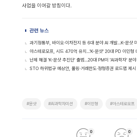
사업을 이어갈 방침이다.
관련 뉴스
과기정통부, 바이오·이차전지 등 6대 분야 AI 개발…K-문샷 
아스테로모프, 시드 470억 유치…'K-문샷' 20대 PD 이민형
난제 해결 'K-문샷 추진단' 출범…20대 PM이 'AI과학자' 분
STO 하위법규 예상안, 풀링·거래한도·정형증권 로드맵 제시
#문샷
#AI과학자미션
#이민형
#아스테로모프
0
0