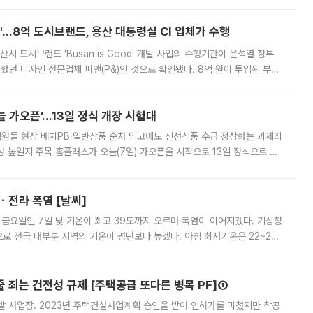
od'…8억 도시브랜드, 용산 대통령실 CI 업체가 수행
시 도시브랜드 ‘Busan is Good’ 개발 사업의 수행기관이 윤석열 정부
여했던 디자인 전문업체 피앤(P&)인 것으로 확인됐다. 8억 원이 투입된 부산
 부족과 디자인 정체성 논란에 휩싸였던 만큼, 사업 선정 과정과 결과물에
 가오픈’...13일 정식 개장 시험대
.직원들 현장 배치PB·일반상품 순차 입고에도 신선식품 수급 정상화는 과제최
 높일지 주목 홈플러스가 오늘(7일) 가오픈을 시작으로 13일 정식으로 재
직원들이 현장 배치되고, PB 상품과 함께 일반 상품 납품도 순차적으로 진행
ㆍ전라 폭염 [날씨]
 금요일인 7일 낮 기온이 최고 39도까지 오르며 폭염이 이어지겠다. 기상청
로 전국 대부분 지역의 기온이 평년보다 높겠다. 아침 최저기온은 22~27
 대부분 지역에 폭염특보가 발효된 가운데 최고체감온도는 35도 안팎까지 올라
줄 죄는 건전성 규제 [주택공급 또다른 병목 PF]①
발 사업장. 2023년 주택건설사업계획 승인을 받아 인허가를 마쳤지만 착공