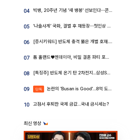
빅뱅, 20주년 기념 '새 뱅봉' 선보인다⋯콘서트 앞두고 팝업 개최
04
‘나솔사계’ 국화, 결별 후 재등장⋯첫인상 투표 휩쓸고 ‘인기녀’ 등극
05
[증시키워드] 반도체 충격 뚫은 개별 호재...포스코퓨처엠·에코프로·한화솔루션 '눈길'
06
톰 홀랜드♥젠데이아, 비밀 결혼 파티 포착⋯호텔 대관비만 9억
07
[특징주] 반도체 온기 탄 2차전지...삼성SDI, 장 초반 7% 넘게 껑충
08
논란의 'Busan is Good'…8억 도시브랜드, 용산 대통령실 CI 업체가 수행
09
단독
고점서 후퇴한 국제 금값…국내 금시세는?
10
최신 영상