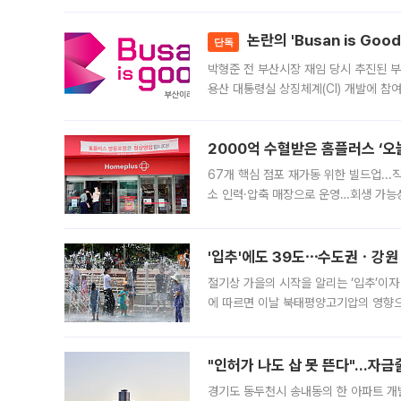
논란의 'Busan is Go
단독
박형준 전 부산시장 재임 당시 추진된 부산
용산 대통령실 상징체계(CI) 개발에 참
도시브랜드 사업이 공개 이후 시민 공감
2000억 수혈받은 홈플러스 ‘오늘
67개 핵심 점포 재가동 위한 빌드업..
소 인력·압축 매장으로 운영…회생 가능성
영업을 시작한다. 핵심 점포 67개에는 
'입추'에도 39도⋯수도권ㆍ강원
절기상 가을의 시작을 알리는 ‘입추’이자
에 따르면 이날 북태평양고기압의 영향으
도, 낮 최고기온은 31~39도로, 전국
"인허가 나도 삽 못 뜬다"…자금
경기도 동두천시 송내동의 한 아파트 개