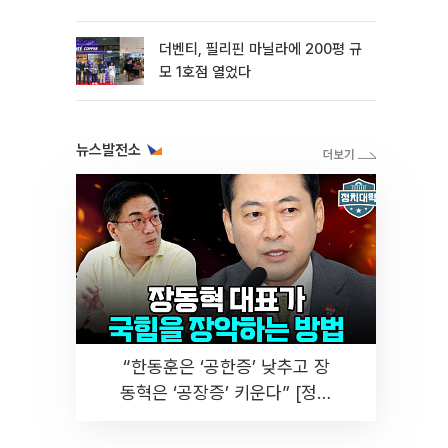
더벤티, 필리핀 마닐라에 200평 규
모 1호점 열었다
뉴스발전소
“한동훈은 ‘공한증’ 낮추고 장
동혁은 ‘공장증’ 키운다” [정치
대학]