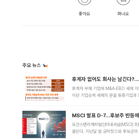
좋아요
화나요
주요 뉴스
후계자 없어도 회사는 남긴다?…‘
후계자 부재 기업에 M&A·EBO 세제 
이던 기업승계 세제의 문을 동종기업과 
대신 M&A나 임직원 인수(EBO)를 통
늘
MSCI 발표 D-7…후보주 반등
모건스탠리캐피털인터내셔널(MSCI) 8
쏠린다. 지난달 말 급락장으로 후보군의
가능성과 지수 추종 자금 유입 기대가 