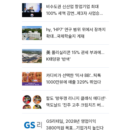
비수도권 신산업 창업기업 최대
100% 세액 감면...제3자 사업승계
특례 도입
hy, ‘HP7’ 연구 범위 위에서 장까지
확대…국제학술지 게재
美 폴리실리콘 15% 관세 부과에…
K태양광 ‘반색’
카디비가 선택한 '미샤 BB'…틱톡
1000만뷰에 매출 329% 뛰었다
팔도 '왕뚜껑 리니지 클래식 에디션'·
맥도날드 '진주 고추 크림치즈 버거'
외[나왔다 신상]
GS리테일, 2028년 영업이익
3800억원 목표…기업가치 높인다