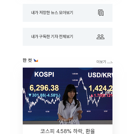
내가 저장한 뉴스 모아보기
내가 구독한 기자 전체보기
한 컷
코스피 4.58% 하락, 환율