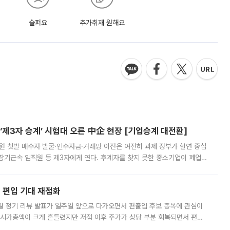
슬퍼요
추가취재 원해요
제3자 승계’ 시험대 오른 中企 현장 [기업승계 대전환]
지원 첫발 매수자 발굴·인수자금·거래망 이전은 여전히 과제 정부가 혈연 중심
장기근속 임직원 등 제3자에게 연다. 후계자를 찾지 못한 중소기업이 폐업
해 기술과 일자리를 남기도록 하겠다는 취지다. 다만 세금 감면만으로 거래를
에 편입 기대 재점화
월 정기 리뷰 발표가 일주일 앞으로 다가오면서 편출입 후보 종목에 관심이
 시가총액이 크게 흔들렸지만 저점 이후 주가가 상당 부분 회복되면서 편입
다시 부각되고 있다. 7일 금융투자업계에 따르면 MSCI는 한국시간으로 오는