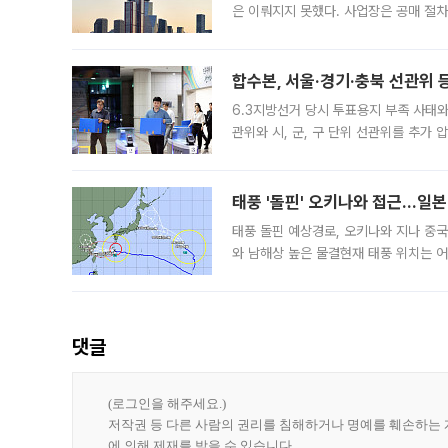
은 이뤄지지 못했다. 사업장은 공매 절차
3차 공매까지 진행됐으나 모두 유찰됐다.
후
합수본, 서울·경기·충북 선관위 등
6.3지방선거 당시 투표용지 부족 사태
관위와 시, 군, 구 단위 선관위를 추가
부(김태훈 서울중앙지검 3차장검사)는 
태풍 '돌핀' 오키나와 접근…일
태풍 돌핀 예상경로, 오키나와 지나 중
와 남해상 높은 물결현재 태풍 위치는 어
강한 세력을 유지한 채 일본 오키나와와
댓글