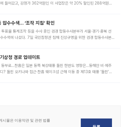
에 들어갔고, 감정가 362억원인 이 사업장은 약 20% 할인된 288억원에
 현재는 4차 공매를 위한 조건 협의가 진행 중이다. 수도권의 주요 주거 배
 압수수색… ‘조작 지침’ 확인
와 투표율 통계조작 등을 수사 중인 검경 합동수사본부가 서울·경기·충북 선
 압수수색에 나섰다. 7일 국민참정권 침해 진상규명을 위한 검경 합동수사본
추가 증거 확보를 위해 중앙선관위, 서울시·경기도·충청북도 선관위, 김포시
본기상청 경로 업데이트
국 동부로…찬홈은 일본 동쪽 북상태풍 돌핀 한반도 영향은…동해안 비·제주
디? 돌핀 오키나와 접근·찬홈 웨이크섬 근해 이동 중 제13호 태풍 ‘돌핀’이
 아마미 지방에 접근하고 있다. 돌핀은 오키나와 부근을 지난 뒤 동중국해