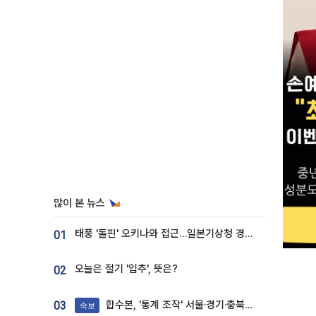
많이 본 뉴스
태풍 '돌핀' 오키나와 접근…일본기상청 경로 업데이트
01
오늘은 절기 '입추', 뜻은?
02
합수본, '통계 조작' 서울·경기·충북 선관위 등 추가 압수수색
03
속보