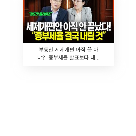
부동산 세제개편 아직 끝 아
냐? "종부세율 발표보다 내릴
것" 장기거주·양도세 전망 I 집
땅지성 I 김인만, 진미윤