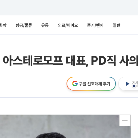
화학
항공/물류
유통
의료/바이오
중기/벤처
일반
민형 아스테로모프 대표, PD직 사
기사
구글 선호매체 추가