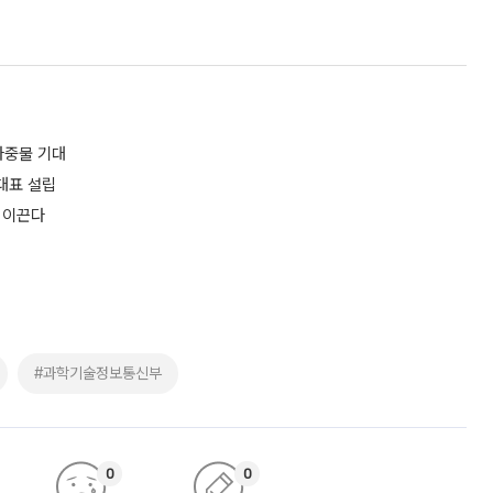
마중물 기대
 대표 설립
야 이끈다
#과학기술정보통신부
0
0