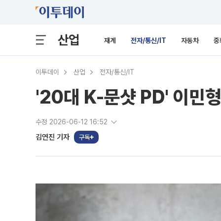
산업
재계
전자/통신/IT
자동차
중
이투데이
산업
전자/통신/IT
'20대 K-문샷 PD' 이
수정 2026-06-12 16:52
김연진 기자
구독