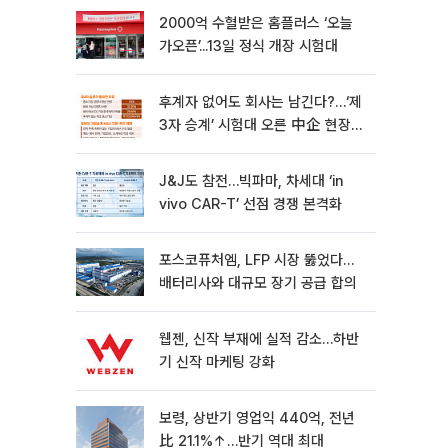
2000억 수혈받은 홈플러스 ‘오늘
가오픈’...13일 정식 개장 시험대
후계자 없어도 회사는 남긴다?…‘제
3자 승계’ 시험대 오른 中企 현장
[기업승계 대전환]
J&J도 참전…빅파마, 차세대 ‘in
vivo CAR-T’ 선점 경쟁 본격화
포스코퓨처엠, LFP 시장 뚫었다…
배터리사와 대규모 장기 공급 합의
웹젠, 신작 부재에 실적 감소…하반
기 신작 마케팅 강화
보령, 상반기 영업익 440억, 전년
比 21.1%↑…반기 역대 최대