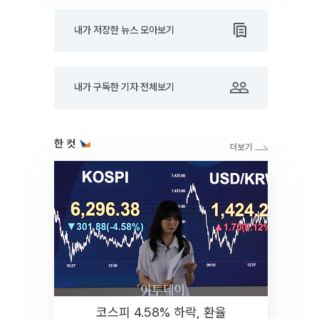
내가 저장한 뉴스 모아보기
내가 구독한 기자 전체보기
한 컷
코스피 4.58% 하락, 환율