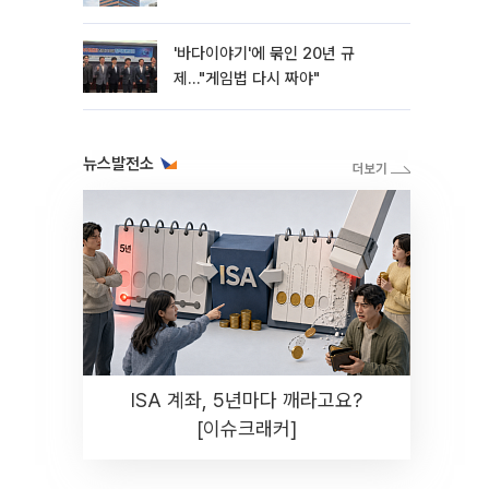
'바다이야기'에 묶인 20년 규
제…"게임법 다시 짜야"
뉴스발전소
ISA 계좌, 5년마다 깨라고요?
[이슈크래커]