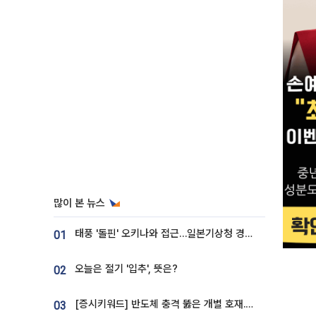
많이 본 뉴스
태풍 '돌핀' 오키나와 접근…일본기상청 경로 업데이트
01
오늘은 절기 '입추', 뜻은?
02
[증시키워드] 반도체 충격 뚫은 개별 호재...포스코퓨처엠·에코프로·한화솔루션 '눈길'
03