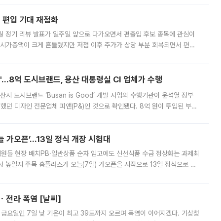
에 편입 기대 재점화
월 정기 리뷰 발표가 일주일 앞으로 다가오면서 편출입 후보 종목에 관심이
 시가총액이 크게 흔들렸지만 저점 이후 주가가 상당 부분 회복되면서 편입
다시 부각되고 있다. 7일 금융투자업계에 따르면 MSCI는 한국시간으로 오는
od'…8억 도시브랜드, 용산 대통령실 CI 업체가 수행
시 도시브랜드 ‘Busan is Good’ 개발 사업의 수행기관이 윤석열 정부
여했던 디자인 전문업체 피앤(P&)인 것으로 확인됐다. 8억 원이 투입된 부산
 부족과 디자인 정체성 논란에 휩싸였던 만큼, 사업 선정 과정과 결과물에
 가오픈’...13일 정식 개장 시험대
.직원들 현장 배치PB·일반상품 순차 입고에도 신선식품 수급 정상화는 과제최
 높일지 주목 홈플러스가 오늘(7일) 가오픈을 시작으로 13일 정식으로 재
직원들이 현장 배치되고, PB 상품과 함께 일반 상품 납품도 순차적으로 진행
ㆍ전라 폭염 [날씨]
 금요일인 7일 낮 기온이 최고 39도까지 오르며 폭염이 이어지겠다. 기상청