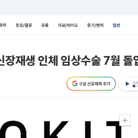
화학
항공/물류
유통
의료/바이오
중기/벤처
일반
신장재생 인체 임상수술 7월 돌
기사
구글 선호매체 추가