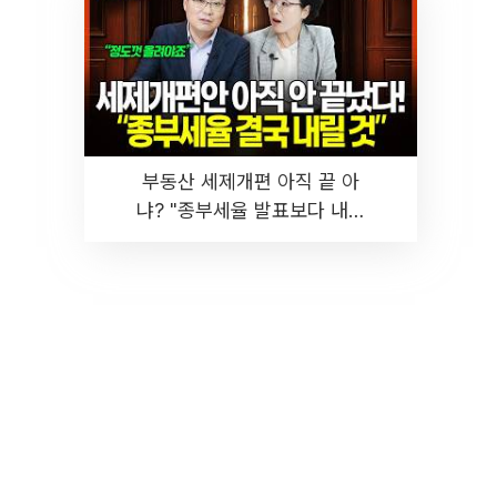
부동산 세제개편 아직 끝 아
냐? "종부세율 발표보다 내릴
것" 장기거주·양도세 전망 I 집
땅지성 I 김인만, 진미윤