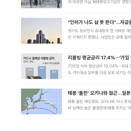
에 따르면 이날 북태평양고기압의 영향으
도, 낮 최고기온은 31~39도로, 전국
"인허가 나도 삽 못 뜬다"…자금
경기도 동두천시 송내동의 한 아파트 개
은 이뤄지지 못했다. 사업장은 공매 절차
3차 공매까지 진행됐으나 모두 유찰됐다.
후
리볼빙 평균금리 17.4%⋯‘가입 
700점 이하 평균금리 19.04%⋯최대 
도 카드대금 일부를 다음 달로 넘기는 
17.40%까지 치솟은 가운데, 신규 
요구
태풍 '돌핀' 오키나와 접근…일
태풍 돌핀 예상경로, 오키나와 지나 중
와 남해상 높은 물결현재 태풍 위치는 어
강한 세력을 유지한 채 일본 오키나와와