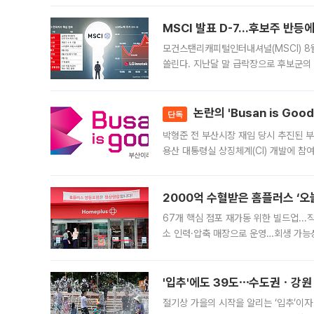
늘
MSCI 발표 D-7…후보주 반등
모건스탠리캐피털인터내셔널(MSCI) 8
쏠린다. 지난달 말 급락장으로 후보군의
가능성과 지수 추종 자금 유입 기대가 
논란의 'Busan is Go
단독
박형준 전 부산시장 재임 당시 추진된 부산
용산 대통령실 상징체계(CI) 개발에 참
도시브랜드 사업이 공개 이후 시민 공감
2000억 수혈받은 홈플러스 ‘오늘
67개 핵심 점포 재가동 위한 빌드업..
소 인력·압축 매장으로 운영…회생 가능성
영업을 시작한다. 핵심 점포 67개에는 
'입추'에도 39도⋯수도권ㆍ강원
절기상 가을의 시작을 알리는 ‘입추’이자