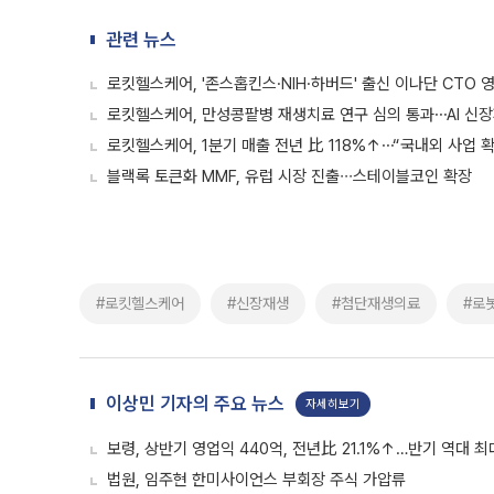
관련 뉴스
로킷헬스케어, '존스홉킨스·NIH·하버드' 출신 이나단 CTO 
로킷헬스케어, 만성콩팥병 재생치료 연구 심의 통과⋯AI 신
로킷헬스케어, 1분기 매출 전년 比 118%↑⋯“국내외 사업 
블랙록 토큰화 MMF, 유럽 시장 진출∙∙∙스테이블코인 확장
#로킷헬스케어
#신장재생
#첨단재생의료
#로
이상민 기자의 주요 뉴스
자세히보기
보령, 상반기 영업익 440억, 전년比 21.1%↑…반기 역대 최
법원, 임주현 한미사이언스 부회장 주식 가압류