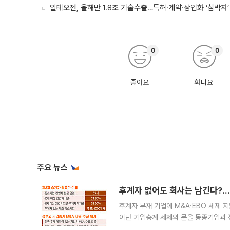
알테오젠, 올해만 1.8조 기술수출…특허·계약·상업화 ‘삼박자’
0
0
좋아요
화나요
주요 뉴스
후계자 없어도 회사는 남긴다?…‘
후계자 부재 기업에 M&A·EBO 세제 
이던 기업승계 세제의 문을 동종기업과 
대신 M&A나 임직원 인수(EBO)를 통