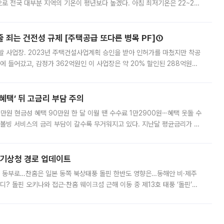
로 전국 대부분 지역의 기온이 평년보다 높겠다. 아침 최저기온은 22~27
 대부분 지역에 폭염특보가 발효된 가운데 최고체감온도는 35도 안팎까지 올라
줄 죄는 건전성 규제 [주택공급 또다른 병목 PF]①
발 사업장. 2023년 주택건설사업계획 승인을 받아 인허가를 마쳤지만 착공
에 들어갔고, 감정가 362억원인 이 사업장은 약 20% 할인된 288억원에
 현재는 4차 공매를 위한 조건 협의가 진행 중이다. 수도권의 주요 주거 배
혜택’ 뒤 고금리 부담 주의
1만원 현금성 혜택 90만원 한 달 이월 땐 수수료 1만2900원⋯혜택 웃돌 수
리볼빙 서비스의 금리 부담이 갈수록 무거워지고 있다. 지난달 평균금리가 연
약정 고객에게 포인트와 캐시백을 얹어주는 미끼성 행사가 이어지고 있어 주의가
본기상청 경로 업데이트
국 동부로…찬홈은 일본 동쪽 북상태풍 돌핀 한반도 영향은…동해안 비·제주
디? 돌핀 오키나와 접근·찬홈 웨이크섬 근해 이동 중 제13호 태풍 ‘돌핀’이
 아마미 지방에 접근하고 있다. 돌핀은 오키나와 부근을 지난 뒤 동중국해