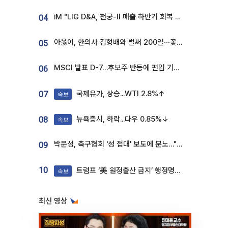
iM "LIG D&A, 천궁-II 매출 하반기 회복 전망…방산 톱픽 유지"
04
아옳이, 한의사 김형배와 벌써 200일⋯꽃다발 들고 "프러포즈 아냐"
05
MSCI 발표 D-7…후보주 반등에 편입 기대 재점화
06
국제유가, 상승...WTI 2.8%↑
07
속보
뉴욕증시, 하락...다우 0.85%↓
08
속보
박문성, 축구협회 '성 접대' 보도에 분노…"다 말아먹으려고 작정했나"
09
10
트럼프 ‘美 원정출산 금지’ 행정명령 서명
속보
최신 영상