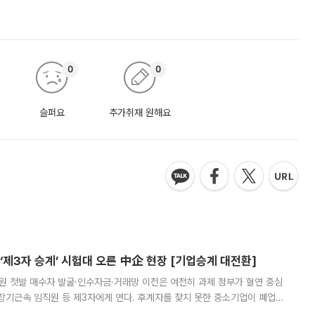
0
0
슬퍼요
추가취재 원해요
제3자 승계’ 시험대 오른 中企 현장 [기업승계 대전환]
지원 첫발 매수자 발굴·인수자금·거래망 이전은 여전히 과제 정부가 혈연 중심
장기근속 임직원 등 제3자에게 연다. 후계자를 찾지 못한 중소기업이 폐업
해 기술과 일자리를 남기도록 하겠다는 취지다. 다만 세금 감면만으로 거래를