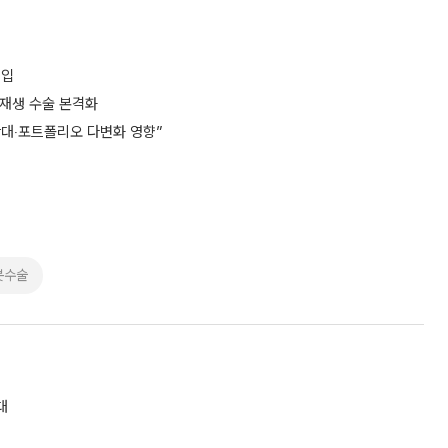
영입
장재생 수술 본격화
확대‧포트폴리오 다변화 영향”
봇수술
대