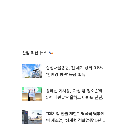
산업 최신 뉴스
삼성서울병원, 전 세계 상위 0.6%
‘친환경 병원’ 등급 획득
장혜선 이사장, ‘가정 밖 청소년’에
2억 지원...“억울하고 아파도 단단해
지길”[현장]
“대기업 진출 제한”...떡국떡·떡볶이
떡 제조업, ‘생계형 적합업종’ 5년
연장