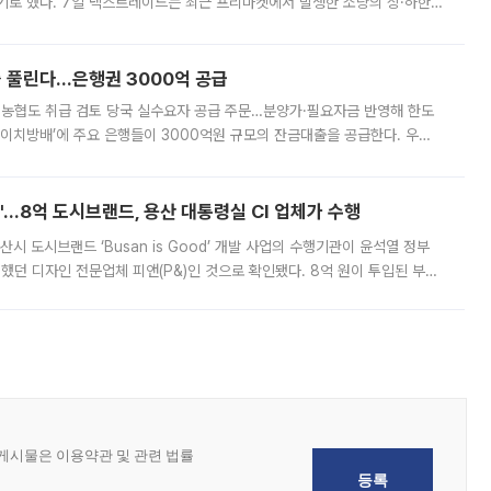
기로 했다. 7일 넥스트레이드는 최근 프리마켓에서 발생한 소량의 상·하한
, 주문 오류로 인한 가격 급등락을 최소화하기 위한 비상 대응방안을 발표
 풀린다…은행권 3000억 공급
리·농협도 취급 검토 당국 실수요자 공급 주문…분양가·필요자금 반영해 한도
에이치방배’에 주요 은행들이 3000억원 규모의 잔금대출을 공급한다. 우리
하고 있어 향후 공급 규모가 늘어날 전망이다. 7일 금융권에 따르면 KB국
od'…8억 도시브랜드, 용산 대통령실 CI 업체가 수행
시 도시브랜드 ‘Busan is Good’ 개발 사업의 수행기관이 윤석열 정부
여했던 디자인 전문업체 피앤(P&)인 것으로 확인됐다. 8억 원이 투입된 부산
 부족과 디자인 정체성 논란에 휩싸였던 만큼, 사업 선정 과정과 결과물에