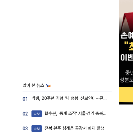
많이 본 뉴스
빅뱅, 20주년 기념 '새 뱅봉' 선보인다⋯콘서트 앞두고 팝업 개최
01
합수본, '통계 조작' 서울·경기·충북 선관위 등 추가 압수수색
02
속보
전북 완주 삼례읍 공장서 화재 발생
03
속보