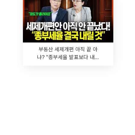
부동산 세제개편 아직 끝 아
냐? "종부세율 발표보다 내릴
것" 장기거주·양도세 전망 I 집
땅지성 I 김인만, 진미윤