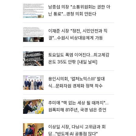
남종섭 의장 "소통위원회는 권한 아
닌 통로"…경청 의회 만든다
이재준 시장 "정전, 시민안전과 직
결"…수원시 비상대응체계 가동
토요일도 폭염 이어진다…최고체감
온도 35도 안팎 [내일 날씨]
용인시의회, '컬처노믹스Ⅲ' 발대
식…문화자원 경제화 정책 착수
추미애 "핵 없는 세상 될 때까지"…
원폭피해 81주년, 국경 넘은 증언
이상일 시장, 다낭시 고위급과 회
담…"반도체·AI 공통점 많다"