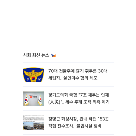
사회 최신 뉴스
70대 건물주에 흉기 휘두른 30대
세입자…살인미수 혐의 체포
경기도의회 국힘 "7조 채무는 인재
(人災)"…세수 추계 조작 의혹 제기
정명근 화성시장, 관내 하천 153곳
직접 전수조사…불법시설 정비