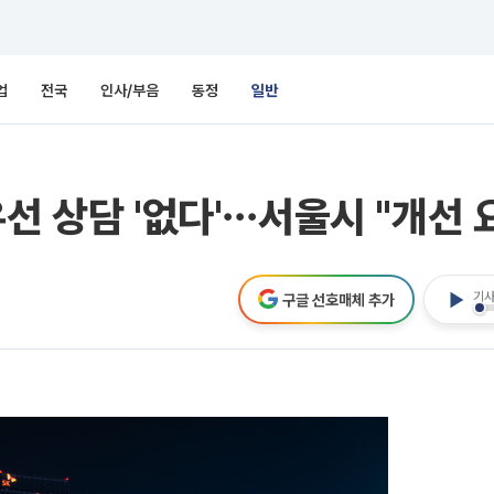
업
전국
인사/부음
동정
일반
선 상담 '없다'⋯서울시 "개선 
기사
구글 선호매체 추가