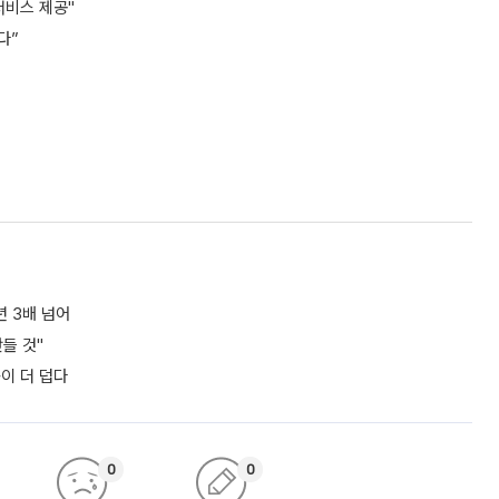
서비스 제공"
다”
년 3배 넘어
들 것"
쪽이 더 덥다
0
0