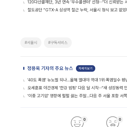
120다산콜재단, 3년 연속 '우수콜센터' 선정⋯"더 신뢰받는 
철도공단 “GTX-A 삼성역 철근 누락, 서울시 정식 보고 없었
#서울시
#구독서비스
정용욱 기자의 주요 뉴스
자세히보기
'40도 폭염' 뉴노멀 되나…올해 열대야 역대 1위·폭염일수 평
오세훈표 야간경제 '한강 밤핑' 다음 달 시작⋯"새 성장동력 만
'이중 고기압' 영향에 펄펄 끓는 주말…다음 주 서울 포함 서
0
0