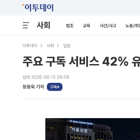
사회
법조
교육
사건/사고
노동/취
이투데이
사회
일반
주요 구독 서비스 42% 유
입력 2026-06-12 09:08
정용욱 기자
구독