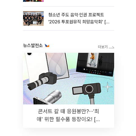
청소년 주도 음악·인권 프로젝트
'2026 투포원뮤직 희망음악회' [포
토]
뉴스발전소
콘서트 갈 때 응원봉만?⋯'최
애' 위한 필수품 등장이오! [솔
드아웃]