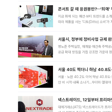
콘서트 갈 때 응원봉만?⋯'최애'
지금 화제 되는 패션·뷰티 트렌드를 소개
따라 제품을 사는 '디토(Ditto) 소비
어디일까요? 아이돌 콘서트 시작을 기다
서울시, 정부에 정비사업 규제 완화
명노준 주택실장, 재개발·재건축 주택공
공급 확대 방침을 거듭 강조한 가운데 정
면 반박하고 나섰다. 명노준 서울시 주택
서울 40도 찍더니 하남 40.8도
서울ㆍ노원 40.2도 이어 하남 40.8도
안 비 시작·내륙 소나기…무더위·열대야 
에서도 40도를 웃도는 기온이 관측됐다
의 극심한
넥스트레이드, 12일부터 프리마
대체거래소(ATS) 넥스트레이드가 프리