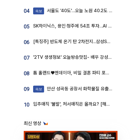
서울도 '40도'…오늘 노원 40.2도 기록
04
속보
SK하이닉스, 용인·청주에 54조 투자…AI 메모리 생산기지 키운다
05
[특징주] 반도체 온기 탄 2차전지...삼성SDI, 장 초반 7% 넘게 껑충
06
'2TV 생생정보' 오늘방송맛집- 배우 강성진 단골! 쌀국수ㆍ푸팟퐁 커리 맛집 '블○○○'
07
톰 홀랜드♥젠데이아, 비밀 결혼 파티 포착⋯호텔 대관비만 9억
08
안산 성곡동 공장서 화학물질 유출 사고 발생
09
속보
입추매직 '불발', 처서매직은 올까요? [해시태그]
10
최신 영상