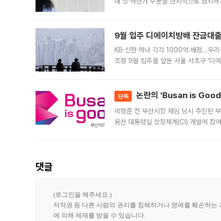
내 상·하한가 주문을 한시적으로 금지하
가 체결 사례와 관련해 설명자료를 내고
9월 입주 디에이치방배 잔금대출
KB·신한·하나 각각 1000억 배정…우
조정 9월 입주를 앞둔 서울 서초구 ‘디
은행과 NH농협은행도 대출 취급을 검토
민은행
논란의 'Busan is Go
단독
박형준 전 부산시장 재임 당시 추진된 부산
용산 대통령실 상징체계(CI) 개발에 참
도시브랜드 사업이 공개 이후 시민 공감
댓글