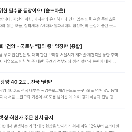
 위한 필수품 등장이오! [솔드아웃]
합니다. 자신의 취향, 가치관과 유사하거나 인기 있는 인물 혹은 콘텐츠를
'가 자리 잡은 오늘, 잘파세대(Z세대와 알파세대의 합성어)의 눈길이 쏠린 곳은
리는 공연장. 응원봉만큼이나 눈에 띄는 게 있습니다. 공연이 시작되기
 '건의'⋯국토부 "협의 중" 입장만 [종합]
급 부족 원인진단 및 대책 관련 브리핑 서울시가 재개발·재건축을 통한 주택
비사업으로 인한 '이주 대란' 우려와 정부와의 정책 엇박자 논란에 대해 정
실장은 2031년까지 31만 가구 착공 목표에 차질이 없다는 입장이나,
·광양 40.2도…전국 '펄펄'
·광양 40.2도 전국 대부분 폭염특보…체감온도도 곳곳 38도 넘어 8일 동해
지속 서울 노원구의 기온이 40도를 넘어선 데 이어 경기 하남과 전남 광양
. 전국 대부분 지역에 폭염특보가 내려진 가운데 곳곳에서 39~40도 안팎
켓 상·하한가 주문 한시 금지
마켓에서 발생하는 가격 왜곡 현상을 방지하기 위해 이달 12일부터 프리마켓