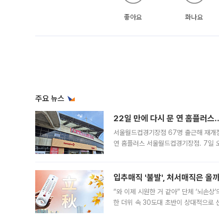
좋아요
화나요
주요 뉴스
22일 만에 다시 문 연 홈플러스
서울월드컵경기장점 67명 출근해 재개점 
연 홈플러스 서울월드컵경기장점. 7일 
우유, 과일 같은 신선식품이 차근차근 자
입추매직 '불발', 처서매직은 올
“와 이제 시원한 거 같아” 단체 ‘뇌손상
한 더위 속 30도대 초반이 상대적으로
지역에 있었습니다. 7월 말에는 서풍과