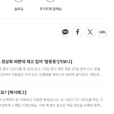
슬퍼요
추가취재 원해요
…정상화 바쁜데 재고 없어 ‘발동동’[가보니]
준비 신선식품 등 순차 입고…13일 정식 개장 목표 22일 만에 다시 문을
오전부터 직원들은 비어 있는 진열대를 채우느라 바쁘게 움직였다. 계란과
리를 잡기 시작했지만, 매장 곳곳엔 여전히 텅 빈 매대가 먼저 눈에 들어왔
까요? [해시태그]
’의 단계까지 온 지독하고 지독한 폭염입니다. 낮 기온이 37~39도를 찍는 극
 선선하게 느껴질 지경인데요. 이번 폭염의 중심은 처음 영남을 비롯한 동쪽
 북서풍이 산맥을 넘어 영남 쪽으로 내려오면서 뜨겁고 건조해졌는데요.