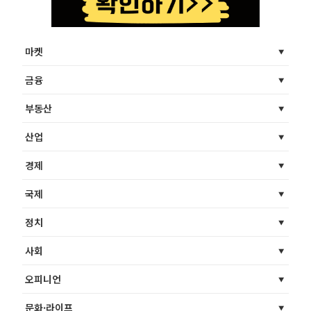
마켓
금융
부동산
산업
경제
국제
정치
사회
오피니언
문화·라이프