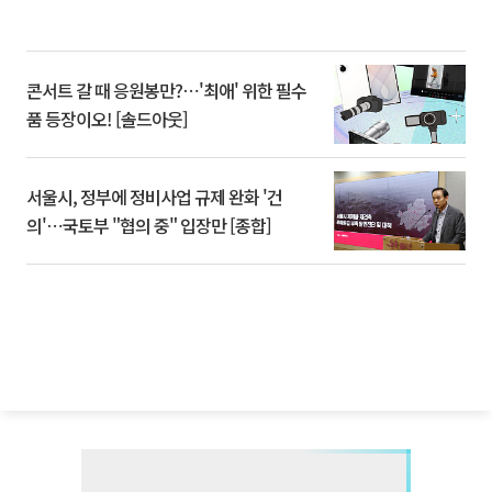
콘서트 갈 때 응원봉만?⋯'최애' 위한 필수
품 등장이오! [솔드아웃]
서울시, 정부에 정비사업 규제 완화 '건
의'⋯국토부 "협의 중" 입장만 [종합]