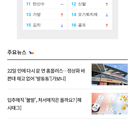
주요뉴스
22일 만에 다시 문 연 홈플러스…정상화 바
쁜데 재고 없어 ‘발동동’[가보니]
입추매직 '불발', 처서매직은 올까요? [해
시태그]