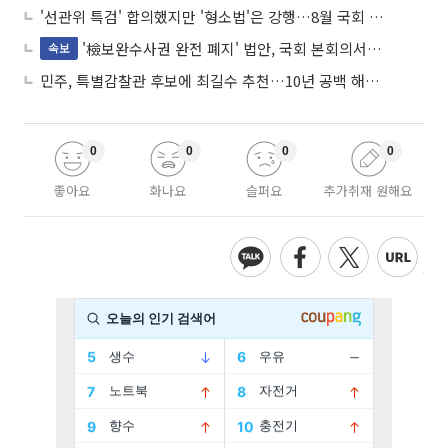
'선관위 특검' 합의했지만 '형소법'은 강행…8월 국회 '입법 2차전' 예고
'檢보완수사권 완전 폐지' 법안, 국회 본회의서 민주당 주도 통과
속보
민주, 특별감찰관 후보에 최길수 추천…10년 공백 해소 속도
0
0
0
0
좋아요
화나요
슬퍼요
추가취재 원해요