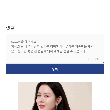
댓글
0 / 300