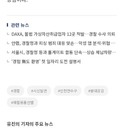
관련 뉴스
DAXA, 불법 가상자산취급업자 12곳 적발…경찰 수사 의뢰
안랩, 경찰청과 피싱 범죄 대응 맞손…악성 앱 분석·위협 정보 공유
서울시, 경찰청 등과 톨게이트 합동 단속⋯상습 체납차량 번호판 영치
‘경험 無도 환영’ 첫 일자리 도전 설명서
#경찰
#시신발견
#인천연수구
#붕대감김
#재활용품선별
유진의 기자의 주요 뉴스