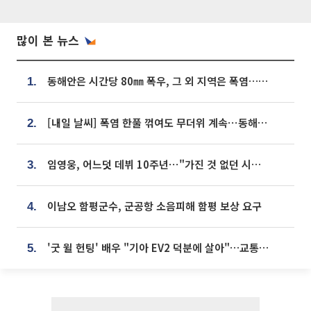
많이 본 뉴스
동해안은 시간당 80㎜ 폭우, 그 외 지역은 폭염…‘극과 극 날씨’
1.
[내일 날씨] 폭염 한풀 꺾여도 무더위 계속⋯동해안 이틀 연속 비
2.
임영웅, 어느덧 데뷔 10주년⋯"가진 것 없던 시절, 내 앞엔 20명의 팬뿐"
3.
이남오 함평군수, 군공항 소음피해 함평 보상 요구
4.
'굿 윌 헌팅' 배우 "기아 EV2 덕분에 살아"…교통사고 후 안전성 극찬
5.