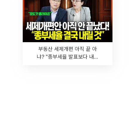
부동산 세제개편 아직 끝 아
냐? "종부세율 발표보다 내릴
것" 장기거주·양도세 전망 I 집
땅지성 I 김인만, 진미윤