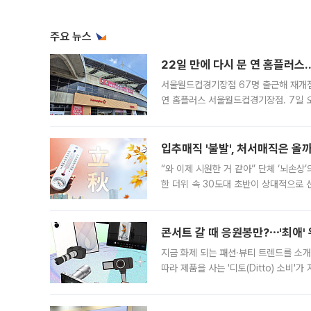
주요 뉴스
22일 만에 다시 문 연 홈플러스
서울월드컵경기장점 67명 출근해 재개점 
연 홈플러스 서울월드컵경기장점. 7일 
우유, 과일 같은 신선식품이 차근차근 자
입추매직 '불발', 처서매직은 올
“와 이제 시원한 거 같아” 단체 ‘뇌손상
한 더위 속 30도대 초반이 상대적으로
지역에 있었습니다. 7월 말에는 서풍과
콘서트 갈 때 응원봉만?⋯'최애'
지금 화제 되는 패션·뷰티 트렌드를 소개
따라 제품을 사는 '디토(Ditto) 소비
어디일까요? 아이돌 콘서트 시작을 기다