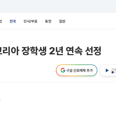
업
전국
인사/부음
동정
일반
코리아 장학생 2년 연속 선정
기사
구글 선호매체 추가
정