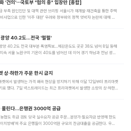
 '건의'⋯국토부 "협의 중" 입장만 [종합]
급 부족 원인진단 및 대책 관련 브리핑 서울시가 재개발·재건축을 통한 주택
비사업으로 인한 '이주 대란' 우려와 정부와의 정책 엇박자 논란에 대해 정
실장은 2031년까지 31만 가구 착공 목표에 차질이 없다는 입장이나,
·광양 40.2도…전국 '펄펄'
·광양 40.2도 전국 대부분 폭염특보…체감온도도 곳곳 38도 넘어 8일 동해
지속 서울 노원구의 기온이 40도를 넘어선 데 이어 경기 하남과 전남 광양
. 전국 대부분 지역에 폭염특보가 내려진 가운데 곳곳에서 39~40도 안팎
켓 상·하한가 주문 한시 금지
마켓에서 발생하는 가격 왜곡 현상을 방지하기 위해 이달 12일부터 프리마켓
기로 했다. 7일 넥스트레이드는 최근 프리마켓에서 발생한 소량의 상·하한
, 주문 오류로 인한 가격 급등락을 최소화하기 위한 비상 대응방안을 발표
 풀린다…은행권 3000억 공급
리·농협도 취급 검토 당국 실수요자 공급 주문…분양가·필요자금 반영해 한도
에이치방배’에 주요 은행들이 3000억원 규모의 잔금대출을 공급한다. 우리
하고 있어 향후 공급 규모가 늘어날 전망이다. 7일 금융권에 따르면 KB국