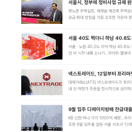
서울시, 정부에 정비사업 규제 완화
명노준 주택실장, 재개발·재건축 주택공
공급 확대 방침을 거듭 강조한 가운데 정
면 반박하고 나섰다. 명노준 서울시 주택
서울 40도 찍더니 하남 40.8도
서울ㆍ노원 40.2도 이어 하남 40.8도
안 비 시작·내륙 소나기…무더위·열대야 
에서도 40도를 웃도는 기온이 관측됐다
의 극심한
넥스트레이드, 12일부터 프리마
대체거래소(ATS) 넥스트레이드가 프리
내 상·하한가 주문을 한시적으로 금지하
가 체결 사례와 관련해 설명자료를 내고
9월 입주 디에이치방배 잔금대출
KB·신한·하나 각각 1000억 배정…우
조정 9월 입주를 앞둔 서울 서초구 ‘디
은행과 NH농협은행도 대출 취급을 검토