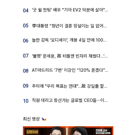
'굿 윌 헌팅' 배우 "기아 EV2 덕분에 살아"…교통사고 후 안전성 극찬
04
05
李대통령 “청년이 결혼 망설이는 일 없어야...제도상 불이익 조사”
놀란 감독 '오디세이', 개봉 4일 만에 100만 돌파⋯'왕사남' 보다 빠르다
06
07
'불명' 문세윤, 故 터틀맨 빈자리 채웠다…'거북이' 눈물의 최종 우승
AT마드리드 ‘7번’ 이강인 “120% 쏟겠다”⋯시메오네 감독 “필요한 선수”
08
09
추미애 "우리 목표는 연대"…故 강일출 할머니 흉상 제막
직원 데리고 등산가는 글로벌 CEO들⋯이유 있었네
10
최신 영상