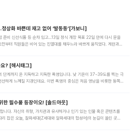
…정상화 바쁜데 재고 없어 ‘발동동’[가보니]
준비 신선식품 등 순차 입고…13일 정식 개장 목표 22일 만에 다시 문을
오전부터 직원들은 비어 있는 진열대를 채우느라 바쁘게 움직였다. 계란과
리를 잡기 시작했지만, 매장 곳곳엔 여전히 텅 빈 매대가 먼저 눈에 들어왔
까요? [해시태그]
’의 단계까지 온 지독하고 지독한 폭염입니다. 낮 기온이 37~39도를 찍는 극
 선선하게 느껴질 지경인데요. 이번 폭염의 중심은 처음 영남을 비롯한 동쪽
 북서풍이 산맥을 넘어 영남 쪽으로 내려오면서 뜨겁고 건조해졌는데요.
 위한 필수품 등장이오! [솔드아웃]
합니다. 자신의 취향, 가치관과 유사하거나 인기 있는 인물 혹은 콘텐츠를
'가 자리 잡은 오늘, 잘파세대(Z세대와 알파세대의 합성어)의 눈길이 쏠린 곳은
리는 공연장. 응원봉만큼이나 눈에 띄는 게 있습니다. 공연이 시작되기