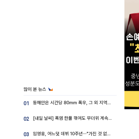
많이 본 뉴스
동해안은 시간당 80㎜ 폭우, 그 외 지역은 폭염…‘극과 극 날씨’
01
[내일 날씨] 폭염 한풀 꺾여도 무더위 계속⋯동해안 이틀 연속 비
02
임영웅, 어느덧 데뷔 10주년⋯"가진 것 없던 시절, 내 앞엔 20명의 팬뿐"
03