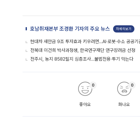
호남취재본부 조경환 기자의 주요 뉴스
자세히보기
현대차 새만금 9조 투자효과 키우려면…AI·로봇·수소 공공기
전북대 이건희 박사과정생, 한국연구재단 연구장려금 선정
전주시, 농지 8582필지 심층조사…불법전용·투기 막는다
0
0
좋아요
화나요