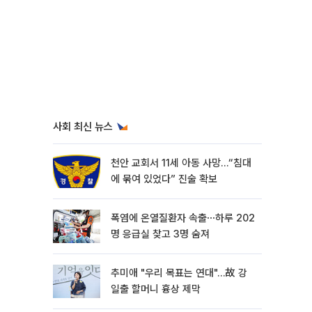
사회 최신 뉴스
천안 교회서 11세 아동 사망…“침대
에 묶여 있었다” 진술 확보
폭염에 온열질환자 속출⋯하루 202
명 응급실 찾고 3명 숨져
추미애 "우리 목표는 연대"…故 강
일출 할머니 흉상 제막