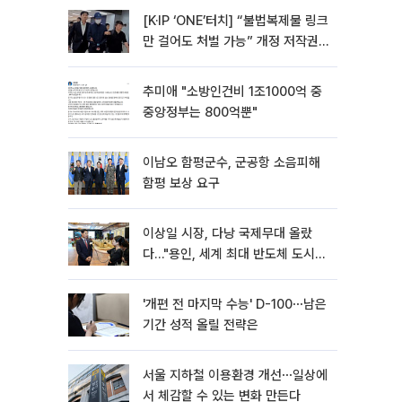
[K·IP ‘ONE’터치] “불법복제물 링크
만 걸어도 처벌 가능” 개정 저작권
법 어떻게 바뀌었나
추미애 "소방인건비 1조1000억 중
중앙정부는 800억뿐"
이남오 함평군수, 군공항 소음피해
함평 보상 요구
이상일 시장, 다낭 국제무대 올랐
다…"용인, 세계 최대 반도체 도시
된다"
'개편 전 마지막 수능' D-100⋯남은
기간 성적 올릴 전략은
서울 지하철 이용환경 개선⋯일상에
서 체감할 수 있는 변화 만든다