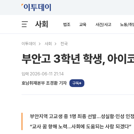
사회
법조
교육
사건/사고
노동/취
이투데이
사회
전국
부안고 3학년 학생, 아이
입력 2026-06-11 21:14
호남취재본부 조경환 기자
구독
부안지역 고교생 중 1명 최종 선발…성실함·인성 인
“교사 꿈 향해 노력…사회에 도움되는 사람 되겠다”