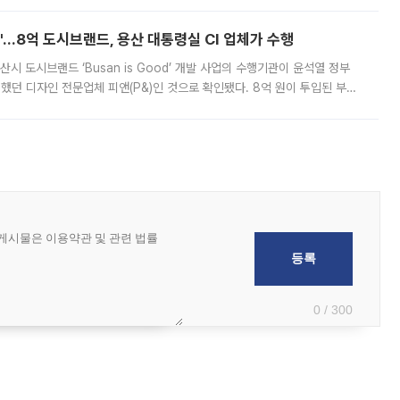
od'…8억 도시브랜드, 용산 대통령실 CI 업체가 수행
시 도시브랜드 ‘Busan is Good’ 개발 사업의 수행기관이 윤석열 정부
여했던 디자인 전문업체 피앤(P&)인 것으로 확인됐다. 8억 원이 투입된 부산
 부족과 디자인 정체성 논란에 휩싸였던 만큼, 사업 선정 과정과 결과물에
0 / 300