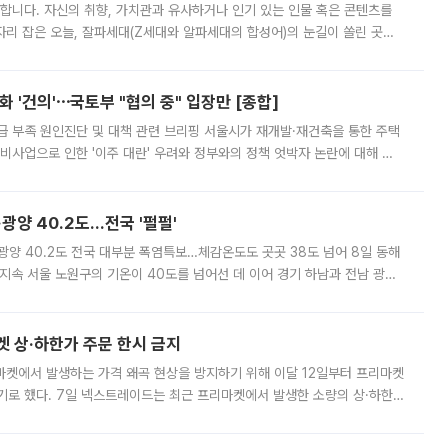
합니다. 자신의 취향, 가치관과 유사하거나 인기 있는 인물 혹은 콘텐츠를
'가 자리 잡은 오늘, 잘파세대(Z세대와 알파세대의 합성어)의 눈길이 쏠린 곳은
리는 공연장. 응원봉만큼이나 눈에 띄는 게 있습니다. 공연이 시작되기
 '건의'⋯국토부 "협의 중" 입장만 [종합]
급 부족 원인진단 및 대책 관련 브리핑 서울시가 재개발·재건축을 통한 주택
비사업으로 인한 '이주 대란' 우려와 정부와의 정책 엇박자 논란에 대해 정
실장은 2031년까지 31만 가구 착공 목표에 차질이 없다는 입장이나,
·광양 40.2도…전국 '펄펄'
·광양 40.2도 전국 대부분 폭염특보…체감온도도 곳곳 38도 넘어 8일 동해
지속 서울 노원구의 기온이 40도를 넘어선 데 이어 경기 하남과 전남 광양
. 전국 대부분 지역에 폭염특보가 내려진 가운데 곳곳에서 39~40도 안팎
켓 상·하한가 주문 한시 금지
마켓에서 발생하는 가격 왜곡 현상을 방지하기 위해 이달 12일부터 프리마켓
기로 했다. 7일 넥스트레이드는 최근 프리마켓에서 발생한 소량의 상·하한
, 주문 오류로 인한 가격 급등락을 최소화하기 위한 비상 대응방안을 발표