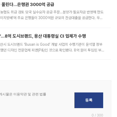
 풀린다…은행권 3000억 공급
리·농협도 취급 검토 당국 실수요자 공급 주문…분양가·필요자금 반영해 한도
에이치방배’에 주요 은행들이 3000억원 규모의 잔금대출을 공급한다. 우리
하고 있어 향후 공급 규모가 늘어날 전망이다. 7일 금융권에 따르면 KB국
od'…8억 도시브랜드, 용산 대통령실 CI 업체가 수행
시 도시브랜드 ‘Busan is Good’ 개발 사업의 수행기관이 윤석열 정부
여했던 디자인 전문업체 피앤(P&)인 것으로 확인됐다. 8억 원이 투입된 부산
 부족과 디자인 정체성 논란에 휩싸였던 만큼, 사업 선정 과정과 결과물에
0 / 300