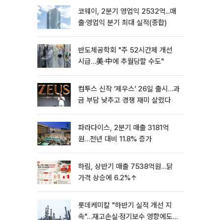
코웨이, 2분기 영업익 2532억...매
출·영업익 분기 최대 실적(종합)
반도체공학회 "주 52시간제 개선
시급…美·中에 추월당할 수도"
컴투스 신작 ‘제우스’ 26일 출시…과
금 부담 낮추고 경쟁 재미 살렸다
파라다이스, 2분기 매출 3181억
원…전년 대비 11.8% 증가
하림, 상반기 매출 7538억원…닭
가격 상승에 6.2%↑
롯데케미칼 "하반기 실적 개선 지
속"…재고손실·정기보수 영향에도