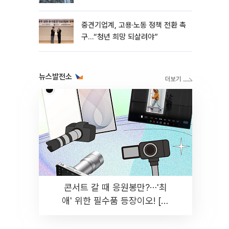
흑자 유지
중견기업계, 고용·노동 정책 전환 촉
구…“청년 희망 되살려야”
뉴스발전소
콘서트 갈 때 응원봉만?⋯'최
애' 위한 필수품 등장이오! [솔
드아웃]