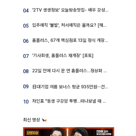
'2TV 생생정보' 오늘방송맛집- 배우 강성진 단골! 쌀국수ㆍ푸팟퐁 커리 맛집 '블○○○'
04
입추매직 '불발', 처서매직은 올까요? [해시태그]
05
홈플러스, 67개 핵심점포 13일 정식 개장…영업 재개 속도
06
'기사회생, 홈플러스 재개장' [포토]
07
22일 만에 다시 문 연 홈플러스…정상화 바쁜데 재고 없어 ‘발동동’[가보니]
08
09
日대기업 여름 보너스 평균 935만원⋯건설회사 1800만 넘어
차인표 "동생 구강암 투병…떠나보낼 때 가장 힘들었다”
10
최신 영상