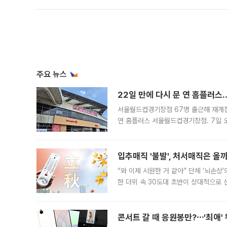
주요 뉴스
22일 만에 다시 문 연 홈플러스
서울월드컵경기장점 67명 출근해 재개점 
연 홈플러스 서울월드컵경기장점. 7일 
우유, 과일 같은 신선식품이 차근차근 자
입추매직 '불발', 처서매직은 올
“와 이제 시원한 거 같아” 단체 ‘뇌손상
한 더위 속 30도대 초반이 상대적으로
지역에 있었습니다. 7월 말에는 서풍과
콘서트 갈 때 응원봉만?⋯'최애'