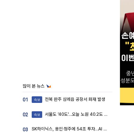
많이 본 뉴스
전북 완주 삼례읍 공장서 화재 발생
01
속보
서울도 '40도'…오늘 노원 40.2도 기록
02
속보
SK하이닉스, 용인·청주에 54조 투자…AI 메모리 생산기지 키운다
03