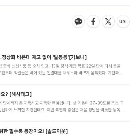
…정상화 바쁜데 재고 없어 ‘발동동’[가보니]
준비 신선식품 등 순차 입고…13일 정식 개장 목표 22일 만에 다시 문을
오전부터 직원들은 비어 있는 진열대를 채우느라 바쁘게 움직였다. 계란과
리를 잡기 시작했지만, 매장 곳곳엔 여전히 텅 빈 매대가 먼저 눈에 들어왔
까요? [해시태그]
’의 단계까지 온 지독하고 지독한 폭염입니다. 낮 기온이 37~39도를 찍는 극
 선선하게 느껴질 지경인데요. 이번 폭염의 중심은 처음 영남을 비롯한 동쪽
 북서풍이 산맥을 넘어 영남 쪽으로 내려오면서 뜨겁고 건조해졌는데요.
 위한 필수품 등장이오! [솔드아웃]