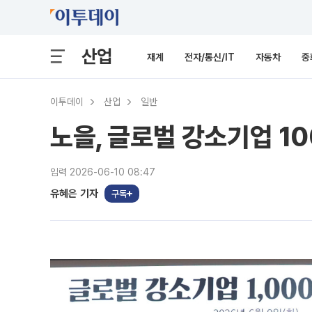
산업
재계
전자/통신/IT
자동차
중
이투데이
산업
일반
노을, 글로벌 강소기업 1
입력 2026-06-10 08:47
유혜은 기자
구독