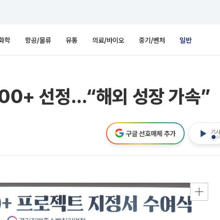
화학
항공/물류
유통
의료/바이오
중기/벤처
일반
000+ 선정…“해외 성장 가속”
기사
구글 선호매체 추가