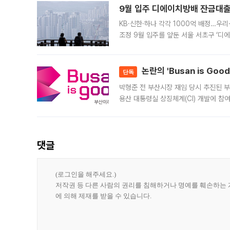
9월 입주 디에이치방배 잔금대출
KB·신한·하나 각각 1000억 배정…우
조정 9월 입주를 앞둔 서울 서초구 ‘디
은행과 NH농협은행도 대출 취급을 검토
민은행
논란의 'Busan is Go
단독
박형준 전 부산시장 재임 당시 추진된 부산
용산 대통령실 상징체계(CI) 개발에 참
도시브랜드 사업이 공개 이후 시민 공감
댓글