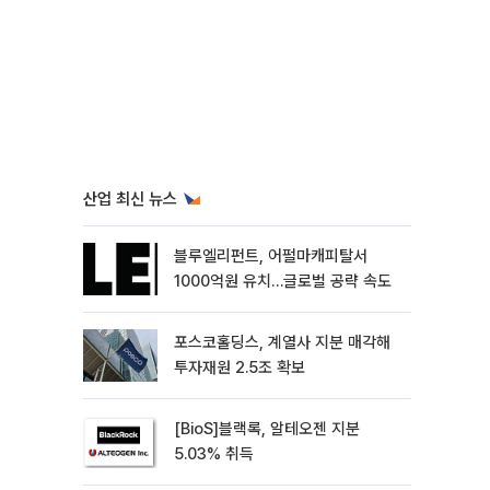
산업 최신 뉴스
블루엘리펀트, 어펄마캐피탈서
1000억원 유치…글로벌 공략 속도
포스코홀딩스, 계열사 지분 매각해
투자재원 2.5조 확보
[BioS]블랙록, 알테오젠 지분
5.03% 취득