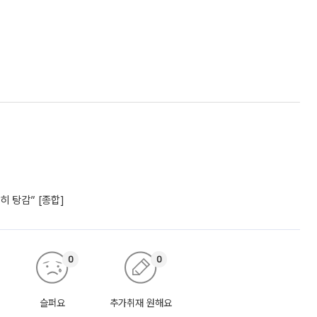
 탕감” [종합]
0
0
슬퍼요
추가취재 원해요