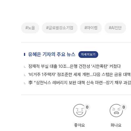
#노을
#글로벌강소기업
#마이랩
#AI진단
유혜은 기자의 주요 뉴스
자세히보기
잠재적 부실 대출 10조…은행 건전성 '시한폭탄' 커졌다
‘비거주 1주택자’ 정조준한 세제 개편…다음 스텝은 금융 대책
李 “삼전닉스 레버리지 보완 대책 신속 마련⋯장기 채무 과감히
0
0
좋아요
화나요