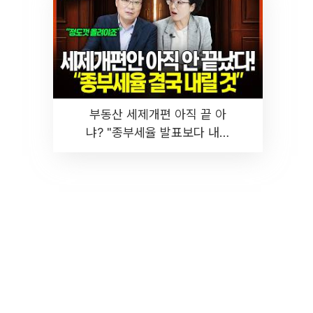
부동산 세제개편 아직 끝 아
냐? "종부세율 발표보다 내릴
것" 장기거주·양도세 전망 I 집
땅지성 I 김인만, 진미윤