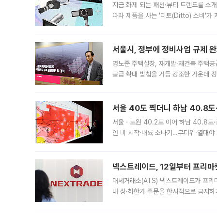
지금 화제 되는 패션·뷰티 트렌드를 소개
따라 제품을 사는 '디토(Ditto) 소비
어디일까요? 아이돌 콘서트 시작을 기다
서울시, 정부에 정비사업 규제 완화
명노준 주택실장, 재개발·재건축 주택공
공급 확대 방침을 거듭 강조한 가운데 정
면 반박하고 나섰다. 명노준 서울시 주택
서울 40도 찍더니 하남 40.8도
서울ㆍ노원 40.2도 이어 하남 40.8도
안 비 시작·내륙 소나기…무더위·열대야 
에서도 40도를 웃도는 기온이 관측됐다
의 극심한
넥스트레이드, 12일부터 프리마
대체거래소(ATS) 넥스트레이드가 프리
내 상·하한가 주문을 한시적으로 금지하
가 체결 사례와 관련해 설명자료를 내고