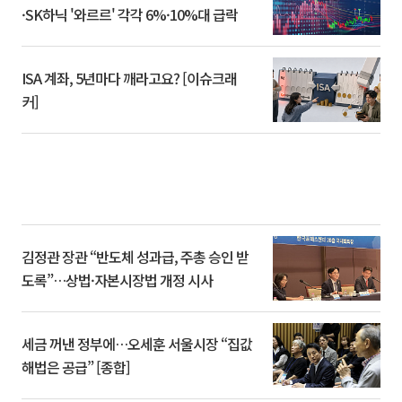
·SK하닉 '와르르' 각각 6%·10%대 급락
ISA 계좌, 5년마다 깨라고요? [이슈크래
커]
김정관 장관 “반도체 성과급, 주총 승인 받
도록”…상법·자본시장법 개정 시사
세금 꺼낸 정부에…오세훈 서울시장 “집값
해법은 공급” [종합]