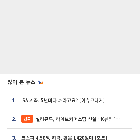
많이 본 뉴스
ISA 계좌, 5년마다 깨라고요? [이슈크래커]
1.
실리콘투, 라이브커머스팀 신설…K뷰티 ‘글로벌 판매망’ 확대[K뷰티 라방戰]
단독
2.
코스피 4.58% 하락, 환율 1420원대 [포토]
3.