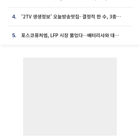
'2TV 생생정보' 오늘방송맛집- 결정적 한 수, 3종 메밀면! 메밀 소바 맛집 '의○○○○'
4.
포스코퓨처엠, LFP 시장 뚫었다…배터리사와 대규모 장기 공급 합의
5.