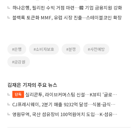
하나은행, 필리핀 수빅 거점 마련…韓 기업 금융지원 강화
블랙록 토큰화 MMF, 유럽 시장 진출∙∙∙스테이블코인 확장
#은행
#소비자보호
#분쟁
#사전예방
#금감원
김재은 기자의 주요 뉴스
실리콘투, 라이브커머스팀 신설…K뷰티 ‘글로벌 라방 판매’ 확대
단독
CJ프레시웨이, 2분기 매출 9232억 달성…식봄·급식사업 성장
영원무역, 국산 섬유장비 100억원어치 도입…K-섬유 상생 강화