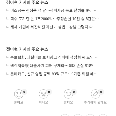
김이현 기자의 주요 뉴스
미소금융 신상품 석 달⋯생계자금 목표 달성률 9% 그쳐
회수 포기한 돈 1조2000억⋯추정손실 10건 중 8건은 기업대출
세제 개편에 복잡해진 자산가 셈법⋯강남 고령자·다주택자 ‘자산재편 고심’
전아현 기자의 주요 뉴스
손보협회, 과실비율·보험광고 심의에 생성형 AI 도입 추진
웰컴저축銀 대출사기 피해 구체화⋯최대 손실 918억
롯데카드, 신규 영업 공백 83억 규모⋯"기존 회원 혜택으로 방어"
0
0
0
0
좋아요
화나요
슬퍼요
추가취재 원해요