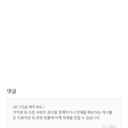
댓글
0 / 300