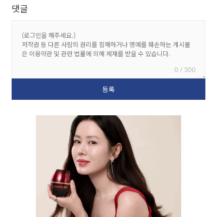
댓글
0 / 300