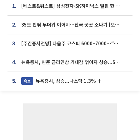
[베스트&워스트] 삼성전자·SK하이닉스 밀린 한 주…상상인증권은 85% 급등
1.
35도 안팎 무더위 이어져…전국 곳곳 소나기 [오늘 날씨]
2.
[주간증시전망] 다음주 코스피 6000~7000⋯“外人 수급은 정책이 변수”
3.
뉴욕증시, 연준 금리인상 기대감 꺾이자 상승...S&P500 사상 최고치 [종합]
4.
뉴욕증시, 상승...나스닥 1.3% ↑
속보
5.