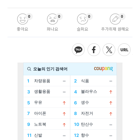
0
0
0
0
좋아요
화나요
슬퍼요
추가취재 원해요