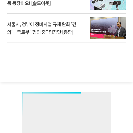
품 등장이오! [솔드아웃]
서울시, 정부에 정비사업 규제 완화 '건
의'⋯국토부 "협의 중" 입장만 [종합]