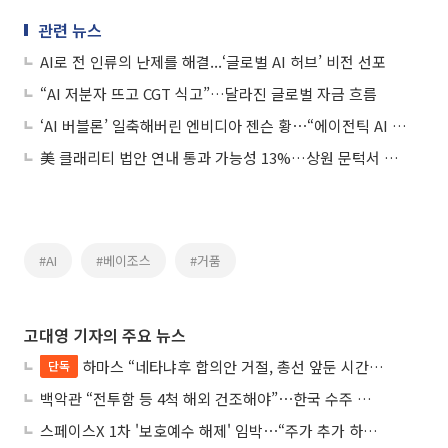
관련 뉴스
AI로 전 인류의 난제를 해결...‘글로벌 AI 허브’ 비전 선포
“AI 저분자 뜨고 CGT 식고”…달라진 글로벌 자금 흐름
‘AI 버블론’ 일축해버린 엔비디아 젠슨 황⋯“에이전틱 AI 시대 왔다”
美 클래리티 법안 연내 통과 가능성 13%…상원 문턱서 제동
#AI
#베이조스
#거품
고대영 기자의 주요 뉴스
하마스 “네타냐후 합의안 거절, 총선 앞둔 시간 끌기”
단독
백악관 “전투함 등 4척 해외 건조해야”⋯한국 수주 기대
스페이스X 1차 '보호예수 해제' 임박⋯“주가 추가 하락 가능성”