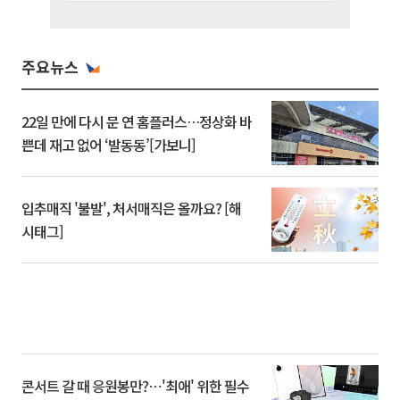
주요뉴스
22일 만에 다시 문 연 홈플러스…정상화 바
쁜데 재고 없어 ‘발동동’[가보니]
입추매직 '불발', 처서매직은 올까요? [해
시태그]
콘서트 갈 때 응원봉만?⋯'최애' 위한 필수