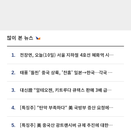
많이 본 뉴스
전장연, 오늘(10일) 서울 지하철 4호선 혜화역 시위…1호선 용산역 무정차
1.
태풍 '돌핀' 중국 상륙, '찬홈' 일본→한국…각국 기상청 예상 경로는?
2.
대신證 “알테오젠, 키트루다 큐렉스 판매 3배 급증…목표가 41만원 상향”
3.
[특징주] “탄약 부족하다“ 美 국방부 증산 요청에⋯국내 방산주 급등세
4.
[특징주] 美 중국산 광트랜시버 규제 추진에 대한광통신 등 광통신株 강세
5.