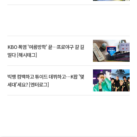
KBO 폭염 '여름방학' 끝…프로야구 갈 길
멀다 [해시태그]
빅뱅 컴백하고 튜이드 데뷔하고⋯K팝 '몇
세대'세요? [엔터로그]