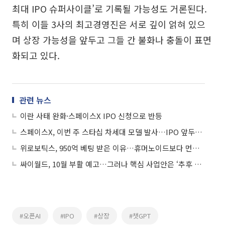
최대 IPO 슈퍼사이클’로 기록될 가능성도 거론된다.
특히 이들 3사의 최고경영진은 서로 깊이 얽혀 있으
며 상장 가능성을 앞두고 그들 간 불화나 충돌이 표면
화되고 있다.
관련 뉴스
이란 사태 완화·스페이스X IPO 신청으로 반등
스페이스X, 이번 주 스타십 차세대 모델 발사…IPO 앞두고 기술 검증
위로보틱스, 950억 베팅 받은 이유…휴머노이드보다 먼저 팔린 '웨어러블'
싸이월드, 10월 부활 예고…그러나 핵심 사업안은 ‘추후 공개’
#오픈AI
#IPO
#상장
#챗GPT