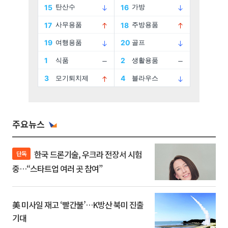
주요뉴스
한국 드론기술, 우크라 전장서 시험
단독
중…“스타트업 여러 곳 참여”
美 미사일 재고 ‘빨간불’…K방산 북미 진출
기대