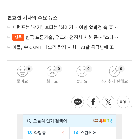
변효선 기자의 주요 뉴스
트럼프는 ‘로키’, 후티는 ‘하이키’…이란 압박전 속 홍해·예멘 전선 격화
한국 드론기술, 우크라 전장서 시험 중…“스타트업 여러 곳 참여”
단독
애플, 中 CXMT 메모리 탑재 시험…AI발 공급난에 조달처 다변화
0
0
0
0
좋아요
화나요
슬퍼요
추가취재 원해요