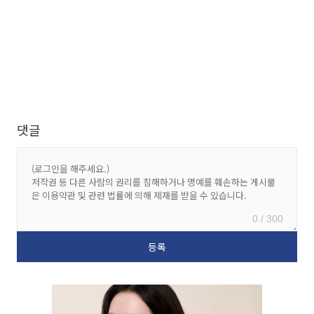
댓글
0 / 300