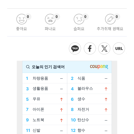
0
0
0
0
좋아요
화나요
슬퍼요
추가취재 원해요