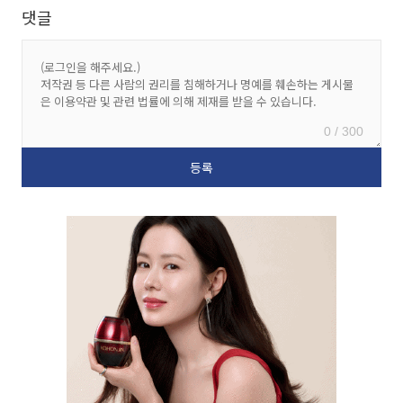
댓글
0 / 300