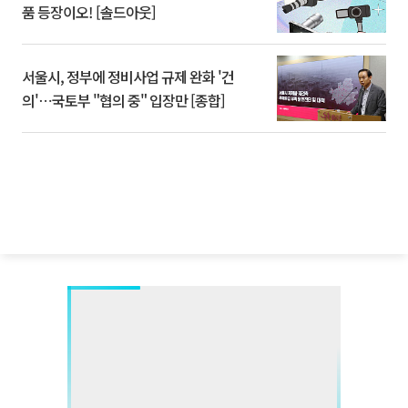
품 등장이오! [솔드아웃]
서울시, 정부에 정비사업 규제 완화 '건
의'⋯국토부 "협의 중" 입장만 [종합]