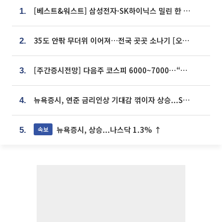
[베스트&워스트] 삼성전자·SK하이닉스 밀린 한 주…상상인증권은 85% 급등
1.
35도 안팎 무더위 이어져…전국 곳곳 소나기 [오늘 날씨]
2.
[주간증시전망] 다음주 코스피 6000~7000⋯“外人 수급은 정책이 변수”
3.
뉴욕증시, 연준 금리인상 기대감 꺾이자 상승...S&P500 사상 최고치 [종합]
4.
뉴욕증시, 상승...나스닥 1.3% ↑
속보
5.