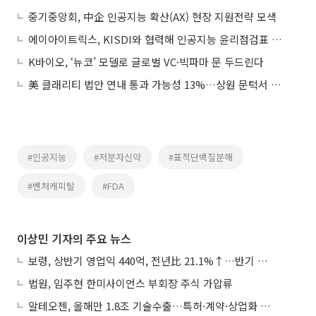
중기중앙회, 中企 인공지능 확산(AX) 현장 지원전략 모색
에이아이트릭스, KISDI와 협력해 인공지능 윤리점검표 발표
K바이오, ‘뉴코’ 모델로 글로벌 VC·빅파마 문 두드린다
美 클래리티 법안 연내 통과 가능성 13%…상원 문턱서 제동
#인공지능
#저분자신약
#표적단백질분해
#벤처캐피탈
#FDA
이상민 기자의 주요 뉴스
보령, 상반기 영업익 440억, 전년比 21.1%↑…반기 역대 최대
법원, 임주현 한미사이언스 부회장 주식 가압류
알테오젠, 올해만 1.8조 기술수출…특허·계약·상업화 ‘삼박자’