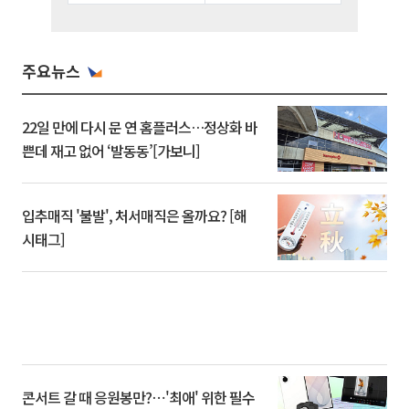
주요뉴스
22일 만에 다시 문 연 홈플러스…정상화 바
쁜데 재고 없어 ‘발동동’[가보니]
입추매직 '불발', 처서매직은 올까요? [해
시태그]
콘서트 갈 때 응원봉만?⋯'최애' 위한 필수