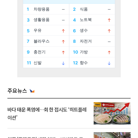
주요뉴스
바다 태운 폭염에…회 한 접시도 ‘히트플레
이션’