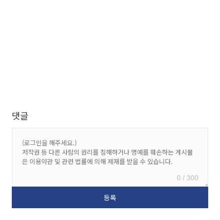
댓글
0 / 300