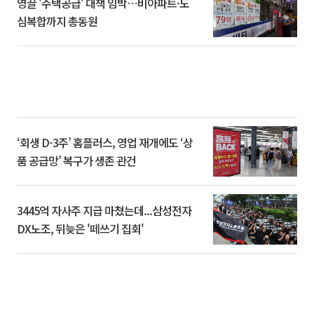
영끌 '주택공급' 대책 임박⋯비아파트·도
심복합까지 총동원
‘회생 D-3주’ 홈플러스, 영업 재개에도 ‘상
품 공급망’ 복구가 생존 관건
3445억 자사주 지급 마쳤는데...삼성전자
DX노조, 뒤늦은 '떼쓰기 집회'