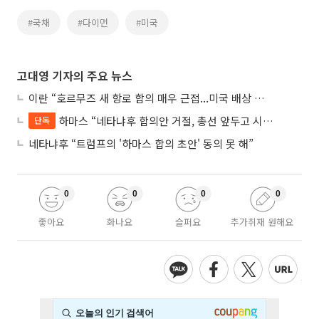
#국채
#다이먼
#미국
고대영 기자의 주요 뉴스
이란 “호르무즈 새 항로 합의 매우 근접...미국 배상 먼저”
하마스 “네타냐후 합의안 거절, 총선 앞두고 시간 끌기”
단독
네타냐후 “트럼프의 '하마스 합의 초안' 동의 못 해”
0
0
0
0
좋아요
화나요
슬퍼요
추가취재 원해요