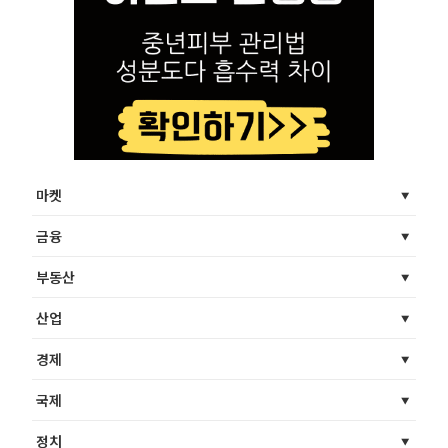
마켓
금융
부동산
산업
경제
국제
정치