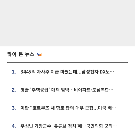
많이 본 뉴스
3445억 자사주 지급 마쳤는데...삼성전자 DX노조, 뒤늦은 '떼쓰기 집회'
1.
영끌 '주택공급' 대책 임박⋯비아파트·도심복합까지 총동원
2.
이란 “호르무즈 새 항로 합의 매우 근접...미국 배상 먼저”
3.
우성빈 기장군수 ‘유튜브 정치’에…국민의힘 군의원들 집단 반발
4.