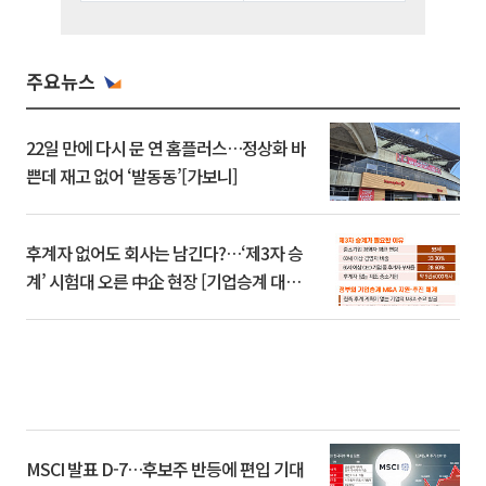
주요뉴스
22일 만에 다시 문 연 홈플러스…정상화 바
쁜데 재고 없어 ‘발동동’[가보니]
후계자 없어도 회사는 남긴다?…‘제3자 승
계’ 시험대 오른 中企 현장 [기업승계 대전
환]
MSCI 발표 D-7…후보주 반등에 편입 기대