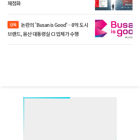
재점화
논란의 'Busan is Good'…8억 도시
단독
브랜드, 용산 대통령실 CI 업체가 수행