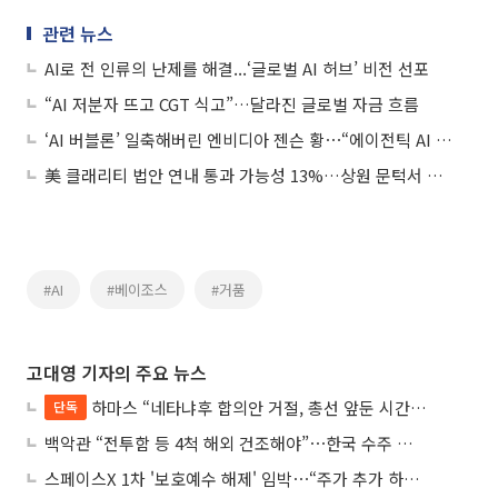
관련 뉴스
AI로 전 인류의 난제를 해결...‘글로벌 AI 허브’ 비전 선포
“AI 저분자 뜨고 CGT 식고”…달라진 글로벌 자금 흐름
‘AI 버블론’ 일축해버린 엔비디아 젠슨 황⋯“에이전틱 AI 시대 왔다”
美 클래리티 법안 연내 통과 가능성 13%…상원 문턱서 제동
#AI
#베이조스
#거품
고대영 기자의 주요 뉴스
하마스 “네타냐후 합의안 거절, 총선 앞둔 시간 끌기”
단독
백악관 “전투함 등 4척 해외 건조해야”⋯한국 수주 기대
스페이스X 1차 '보호예수 해제' 임박⋯“주가 추가 하락 가능성”