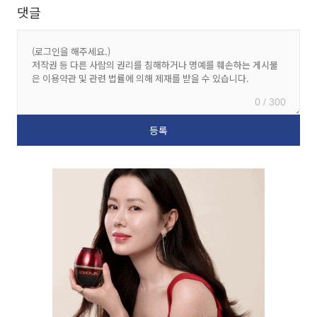
댓글
0 / 300