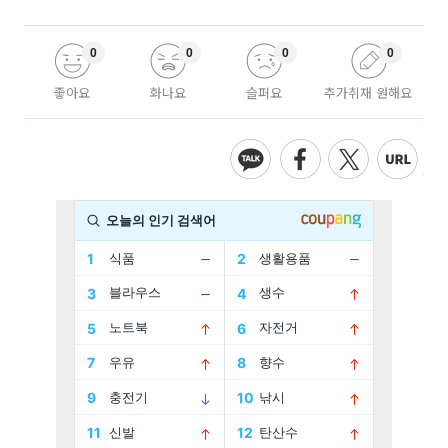
0
0
0
0
좋아요
화나요
슬퍼요
추가취재 원해요