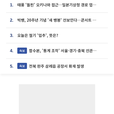
태풍 '돌핀' 오키나와 접근…일본기상청 경로 업데이트
1.
빅뱅, 20주년 기념 '새 뱅봉' 선보인다⋯콘서트 앞두고 팝업 개최
2.
오늘은 절기 '입추', 뜻은?
3.
합수본, '통계 조작' 서울·경기·충북 선관위 등 추가 압수수색
속보
4.
전북 완주 삼례읍 공장서 화재 발생
속보
5.