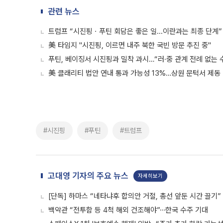
관련 뉴스
트럼프 “시진핑ㆍ푸틴 회담은 좋은 일...이란과는 최종 단계”
美 타임지 "시진핑, 이르면 내주 북한 국빈 방문 추진 중"
푸틴, 베이징서 시진핑과 밀착 과시…“러·중 관계 전례 없는 
美 클래리티 법안 연내 통과 가능성 13%…상원 문턱서 제동
#시진핑
#푸틴
#트럼프
고대영 기자의 주요 뉴스
자세히보기
[단독] 하마스 “네타냐후 합의안 거절, 총선 앞둔 시간 끌기”
백악관 “전투함 등 4척 해외 건조해야”⋯한국 수주 기대