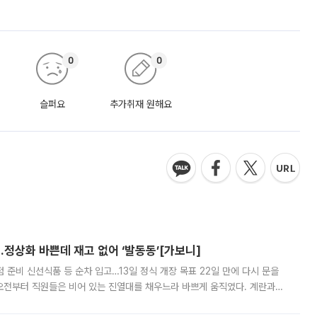
”
0
0
슬퍼요
추가취재 원해요
…정상화 바쁜데 재고 없어 ‘발동동’[가보니]
준비 신선식품 등 순차 입고…13일 정식 개장 목표 22일 만에 다시 문을
오전부터 직원들은 비어 있는 진열대를 채우느라 바쁘게 움직였다. 계란과
리를 잡기 시작했지만, 매장 곳곳엔 여전히 텅 빈 매대가 먼저 눈에 들어왔