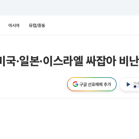
아시아
유럽/중동
미국·일본·이스라엘 싸잡아 비
기사
구글 선호매체 추가