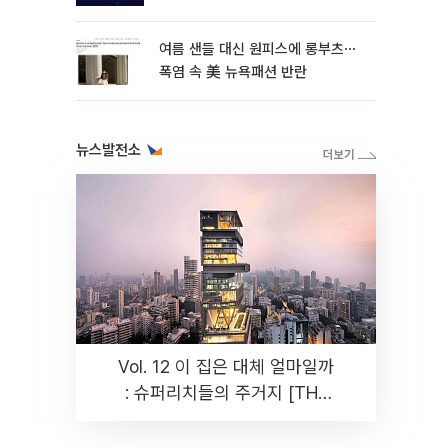
여름 샌들 대신 원피스에 롱부츠⋯
폭염 속 美 뉴욕패션 반란
뉴스발전소
Vol. 12 이 집은 대체 얼마일까
: 슈퍼리치들의 주거지 [THE
RARE]