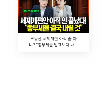
부동산 세제개편 아직 끝 아
냐? "종부세율 발표보다 내릴
것" 장기거주·양도세 전망 I 집
땅지성 I 김인만, 진미윤