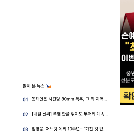
많이 본 뉴스
동해안은 시간당 80㎜ 폭우, 그 외 지역은 폭염…‘극과 극 날씨’
01
[내일 날씨] 폭염 한풀 꺾여도 무더위 계속⋯동해안 이틀 연속 비
02
임영웅, 어느덧 데뷔 10주년⋯"가진 것 없던 시절, 내 앞엔 20명의 팬뿐"
03