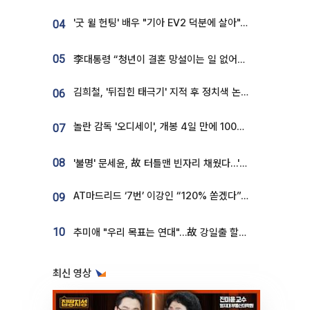
'굿 윌 헌팅' 배우 "기아 EV2 덕분에 살아"…교통사고 후 안전성 극찬
04
05
李대통령 “청년이 결혼 망설이는 일 없어야...제도상 불이익 조사”
김희철, '뒤집힌 태극기' 지적 후 정치색 논란…"좌우 떠나 우리나라 국기"
06
놀란 감독 '오디세이', 개봉 4일 만에 100만 돌파⋯'왕사남' 보다 빠르다
07
08
'불명' 문세윤, 故 터틀맨 빈자리 채웠다…'거북이' 눈물의 최종 우승
AT마드리드 ‘7번’ 이강인 “120% 쏟겠다”⋯시메오네 감독 “필요한 선수”
09
10
추미애 "우리 목표는 연대"…故 강일출 할머니 흉상 제막
최신 영상