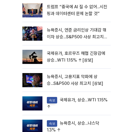
트럼프 “중국에 AI 질 수 없어...시진
핑과 데이터센터 문제 논할 것”
뉴욕증시, 연준 금리인상 기대감 꺾
이자 상승...S&P500 사상 최고치
[종합]
국제유가, 호르무즈 해협 긴장감에
상승...WTI 1.15% ↑[상보]
뉴욕증시, 고용지표 악화에 상
승...S&P500 사상 최고치 [상보]
국제유가, 상승...WTI 1.15%
속보
↑
뉴욕증시, 상승...나스닥
속보
1.3% ↑