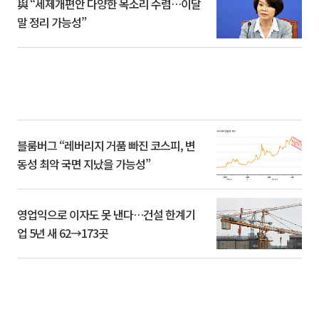
與 “세제개편안 다양한 목소리 수렴…이달
말 정리 가능성”
블룸버그 “레버리지 거품 빠진 코스피, 변
동성 최악 국면 지났을 가능성”
영업익으로 이자도 못 낸다…건설 한계기
업 5년 새 62→173곳