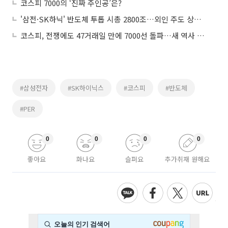
코스피 7000의 ‘진짜 주인공’은?
'삼전·SK하닉' 반도체 투톱 시총 2800조…외인 주도 상승세
코스피, 전쟁에도 47거래일 만에 7000선 돌파…새 역사 쓴 韓증시
#삼성전자
#SK하이닉스
#코스피
#반도체
#PER
0
0
0
0
좋아요
화나요
슬퍼요
추가취재 원해요