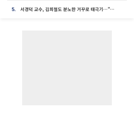
서경덕 교수, 김희철도 분노한 거꾸로 태극기⋯"엉터리는 아냐, 아쉬울 뿐"
5.