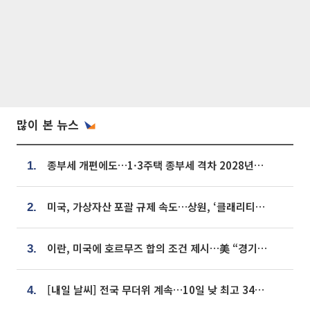
많이 본 뉴스
종부세 개편에도…1·3주택 종부세 격차 2028년부터 확대
1.
미국, 가상자산 포괄 규제 속도…상원, ‘클래리티법’ 9월 절차투표 추진
2.
이란, 미국에 호르무즈 합의 조건 제시…美 “경기 아직 안 끝나” [종합]
3.
[내일 날씨] 전국 무더위 계속…10일 낮 최고 34도 육박
4.