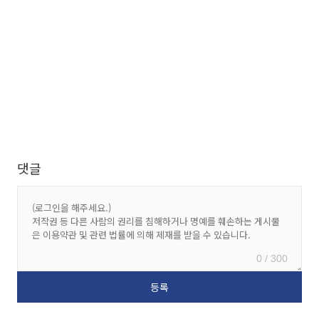
댓글
0 / 300