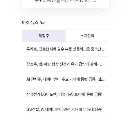
구?'…송영길·김민석·정청래 토
론회 [포토]
마켓 뉴스
특징주
투자전략
우리로, 광트랜시버 필수 부품 상용화...美 중국산 퇴출 추진에 상승세
항공주, 美·이란 협상 진전과 유가 급락에 강세⋯한진칼 8%↑
AI 전력주, 데이터센터 수요 기대에 동반 급등…효성중공업 10%↑
삼성전기·LG이노텍, 테슬라·AI 호재에 '동반 급등'
GS건설, AI 데이터센터·원전 기대에 11%대 상승