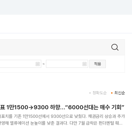
~
적용
정확도순
최신순
표 1만1500→9300 하향…“6000선대는 매수 기회”
표치를 기존 1만1500선에서 9300선으로 낮췄다. 채권금리 상승과 추가
영해 밸류에이션 눈높이를 낮춘 결과다. 다만 7월 급락은 펀더멘털 훼손
화가 만든 극단적 저평가 국면이라며 코스피 6000선대 등락은 매수 기회