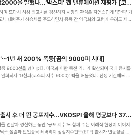
골드만삭스는 왜 1만2000을 말했나…‘박스피’ 깬 밸류에이션 재평가 [코스피 1만 시대의 조건①]
하며 또다시 사상 최고치를 경신하자 시장의 관심은 자연스럽게 '1만피' 가
반도체 대형주가 상승세를 주도하면서 종목 간 양극화와 고평가 우려도 제기
골드만삭스는 오히려 코스피 목표치를 1만2000으로 상향 조정했다. 반도
I) 투자 확대에 힘입어 기업 이익 전망
’⋯1년 새 200% 폭등[꿈의 9000피 시대]
중 9000선을 넘어섰다. 미국과 이란 종전 기대가 확산되며 국내 증시를
완화되자 ‘9천피(코스피 지수 9000)’ 벽을 허물었다. 전쟁 기간에도 반
30% 이상 올랐던 코스피가 종전 기대까지 등에 업고 다시 한 번 앞자리를
래소에 따르면 코스피는 이날 낮 12
삼전·닉스 레버리지 출시 후 더 뛴 공포지수…VKOSPI 올해 평균보다 37%↑
를 연달아 경신하는 동안 ‘공포 지수’도 함께 뛰는 이례적 현상이 이어지
이닉스 쏠림과 단일종목 레버리지 상장지수펀드(ETF) 출시가 변동성을 키
공식이 깨졌다. 단일종목 레버리지 ETF 상장 이후 VKOSPI는 올해 평균