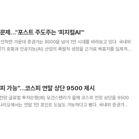
00조원대 시장으로 커졌다. 15일 한국거래소에 따르면 코스
46.78까지 오르며 사상 처음으로
 문제…"포스트 주도주는 '피지컬AI'"
 안착한 가운데 증권가는 8000을 넘어 1만 시대를 바라보고 있다. 국내외
기 호황과 인공지능(AI) 산업의 폭발적 성장을 근거로 목표치를 일제히
렸다는 평가다. 15일 금융투자업계에 따르면 국내외 증
를 잇따라 상향하며 지수 1만 달성
피 가능”…코스피 연말 상단 9500 제시
 상단을 9500
나리오에서는 연말 1만 포인트 도달도 가능하다고 봤다. 국내외 증권가의
‘만스피’ 기대감도 다시 커지고 있다. 13일 금융투자업계에 따
발간한 보고서에서 코스피의 올해 연말