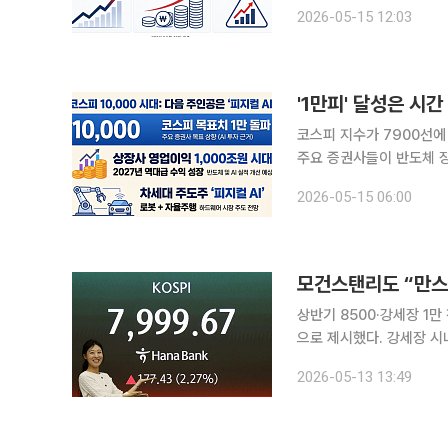
단순한 지수 반등을 넘어 시가총액 70
2026-05-15 12:03
피 지수는 이날 장중 80
'1만피' 달성은 시간
코스피 지수가 7900선에
주요 증권사들이 반도체 장
상향하면서 한국 증시의 '천장'이 완전히 열
2026-05-15 06:00
권사들이 코스피의 전망치
모건스탠리도 “만스
상반기 8500·강세장 1만 전망 글로벌 투자은행(IB) 모건스탠리가 올해 코스피 전망
으로 제시했다. 강세장 시
코스피 눈높이가 잇따라 높아지면서 
2026-05-13 13:49
르면 모건스탠리는 전날 