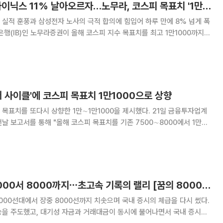
삼성전자 8%·SK하이닉스 11% 날아오르자…노무라, 코스피 목표치 '1만1000' 파격 상향
실적 훈풍과 삼성전자 노사의 극적 합의에 힘입어 하루 만에 8% 넘게 폭
은행(IB)인 노무라증권이 올해 코스피 지수 목표치를 최고 1만1000까지
해 코
∼8000에서 1만∼1만1000으로
퍼 사이클'에 코스피 목표치 1만1000으로 상향
를 또다시 상향한 1만∼1만1000을 제시했다. 21일 금융투자업계
날 보고서를 통해 "올해 코스피 목표치를 기존 7500∼8000에서 1만∼1
다"며 "이는 기업 실적과 자기자본순이익률(ROE) 주도 사이클에 기반한
 밝혔다. 앞서 현대차증권은 올해 코스피 목표치
코스피, 1년 만에 2000서 8000까지⋯초고속 기록의 랠리 [꿈의 8000피 시대]
2000선대에서 장중 8000선까지 치솟으며 국내 증시의 체급을 다시 썼다.
승을 주도했고, 대기성 자금과 거래대금이 동시에 불어나면서 국내 증시는