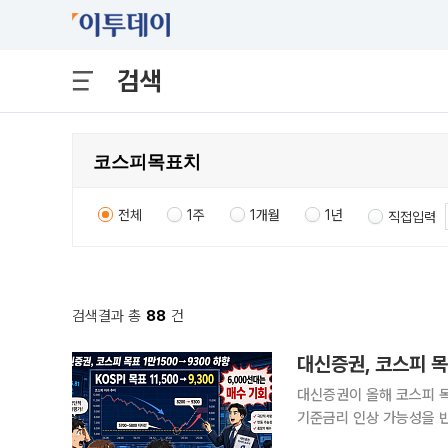
검색
전체
1주
1개월
1년
직접입력
검색결과 총
88
건
대신증권, 코스피 목
대신증권이 올해 코스피 목
기준금리 인상 가능성을 반
보다 공포 심리와 수급 악