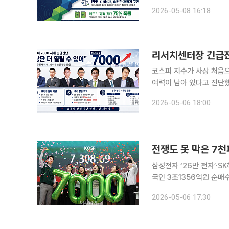
거래를 마쳤다. 3월 전쟁
2026-05-08 16:18
30.61% 올라 6500선
코스피 지수가 사상 처음
여력이 남아 있다고 진단했
성 환경 변화 등은 7000선 안착 이후
2026-05-06 18:00
증권, NH투자증권, 하나증
전쟁도 못 막은 7천
삼성전자 ‘26만 전자’·S
국인 3조1356억원 순매수 ‘역대 최대’ 코스피가 사상 처음 7
7300선까지 올랐고, 장
2026-05-06 17:30
가 부담이 낮아졌고, 미국