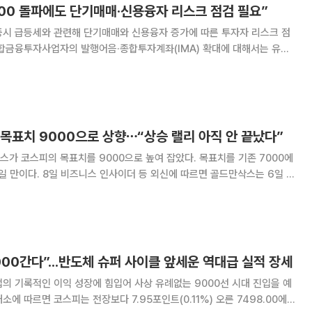
000 돌파에도 단기매매·신용융자 리스크 점검 필요”
증시 급등세와 관련해 단기매매와 신용융자 증가에 따른 투자자 리스크 점
종합금융투자사업자의 발행어음·종합투자계좌(IMA) 확대에 대해서는 유동
 조기 퇴출을 위해 회계심사·감리도 확대하기로 했다. 황선오 금융감
부원장보는 11일 열린 월례 기자간담회에서 "코스
목표치 9000으로 상향⋯“상승 랠리 아직 안 끝났다”
가 코스피의 목표치를 9000으로 높여 잡았다. 목표치를 기존 7000에
에 따르면 골드만삭스는 6일 보
 아시아에서 '가장 선호하는 시장'으로 꼽으며 코스피 목표치를 9000으
시장에 대한 투자의견은 '비중 확
000간다”...반도체 슈퍼 사이클 앞세운 역대급 실적 장세
의 기록적인 이익 성장에 힘입어 사상 유례없는 9000선 시대 진입을 예