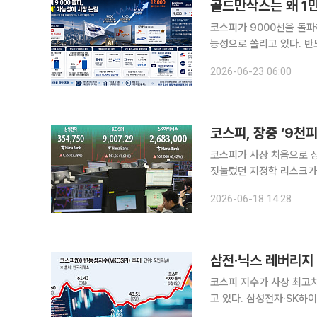
코스피가 9000선을 돌파
능성으로 쏠리고 있다. 
되지만, 글로벌 투자은행 
2026-06-23 06:00
체 업황 회복과 인공지능(A
코스피, 장중 ‘9천피
코스피가 사상 처음으로 장
짓눌렀던 지정학 리스크가 
도체·AI 랠리에 힘입어 
2026-06-18 14:28
바꿨다. 18일 한국거
코스피 지수가 사상 최고치
고 있다. 삼성전자·SK하
우면서 ‘강세장=저변동성’ 