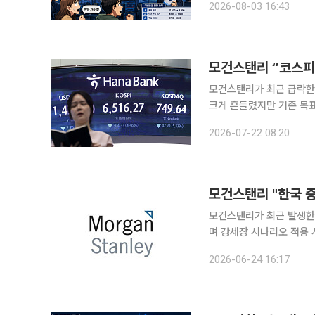
2026-08-03 16:43
라고 진단했다
모건스탠리 “코스피
모건스탠리가 최근 급락한
크게 흔들렸지만 기존 목표치 9000은 유지했다. 2
(현지시간) ‘한국 시장 
2026-07-22 08:20
은 아니라고 분석했다. 
모건스탠리가 최근 발생한
며 강세장 시나리오 적용 시
금융투자업계에 따르면 모
2026-06-24 16:17
으로 마이크론의 약세와 