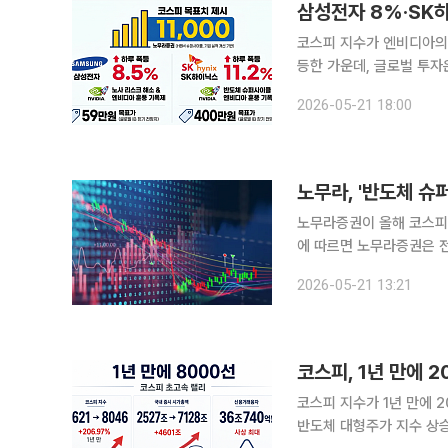
코스피 지수가 엔비디아의 
등한 가운데, 글로벌 투자
파격적으로 상향 조정했다. 21일 금융투자업계에 따르면 전날 노무라증권은 보고서를 통해 올
2026-05-21 18:00
스피 목표치를 기존 7500
노무라, '반도체 슈
노무라증권이 올해 코스피 목표치
에 따르면 노무라증권은 전
만1000으로 상향 조정한
2026-05-21 13:21
것"이라고
코스피 지수가 1년 만에 
반도체 대형주가 지수 상