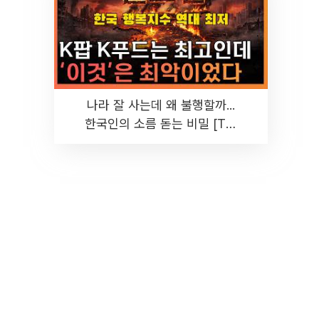
나라 잘 사는데 왜 불행할까...
한국인의 소름 돋는 비밀 [T같
은F]