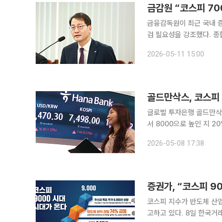
금감원 “코스피 7
금융감독원이 최근 국내 
검 필요성을 강조했다. 
성 관리를 강화하고, 부실기업
2026-05-11 15:00
독원 자본시장·회계 담당 
골드만삭스, 코스피 
글로벌 투자은행 골드만삭스
서 8000으로 높인 지 20일 만이다. 8일 비즈니스 인사이더 등 외신
고서에서 한국 주식 시장을
2026-05-08 17:38
로 상향 조정했다. 한국 
증권가, “코스피 9
코스피 지수가 반도체 산업
고하고 있다. 8일 한국거래소에 따르면 코스피는 전장보다 7.95포인트(0.11%) 오른 7498.00에