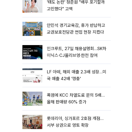
'태도 논란' 정준원 "배우 포기할까
고민했다" 고백
안민석 경기교육감, 휴가 반납하고
교권보호전담관 면접 현장 지켰다
인크루트, 27일 채용설명회…SK하
이닉스·CJ올리브영·한전 참여
LF 아떼, 해외 매출 2.3배 성장…미
국 매출 42배 '껑충'
폭염에 KCC 차열도료 문의 5배…
올해 판매량 60% 증가
롯데리아, 싱가포르 2호점 개점…
서부 상권으로 영토 확장