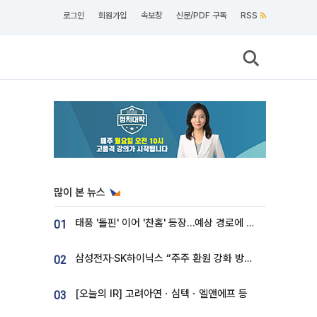
로그인
회원가입
속보창
신문/PDF 구독
RSS
많이 본 뉴스
태풍 '돌핀' 이어 '찬홈' 등장…예상 경로에 한국 '한숨'
01
삼성전자·SK하이닉스 “주주 환원 강화 방안 마련”
02
[오늘의 IR] 고려아연ㆍ심텍ㆍ엘앤에프 등
03