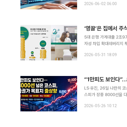
2026-06-02 06:00
보다 37% 높은 수준에서
‘영끌’은 집에서 
5대 은행 가계대출 2조9
자성 차입 확대레버리지 투자 수요 확
주식 시장으로 옮겨가고 있
2026-05-31 18:09
권사 신용융자 잔고가 동
“1만피도 보인다”…
LS·유진, 26일 나란히 
스피가 장중 8000선을 
전 협상 기대와 국제유가 
2026-05-26 10:12
자은행(IB)들은 기업 이익