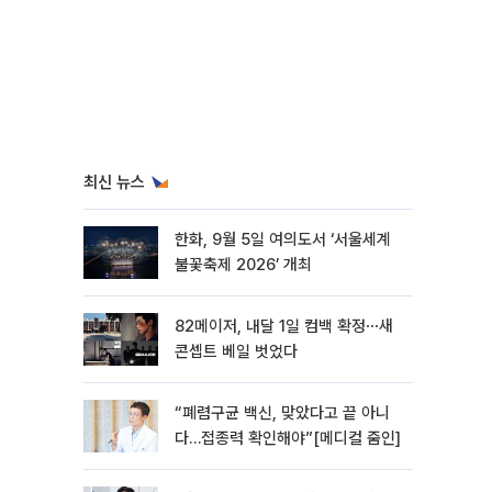
최신 뉴스
한화, 9월 5일 여의도서 ‘서울세계
불꽃축제 2026’ 개최
82메이저, 내달 1일 컴백 확정⋯새
콘셉트 베일 벗었다
“폐렴구균 백신, 맞았다고 끝 아니
다…접종력 확인해야”[메디컬 줌인]