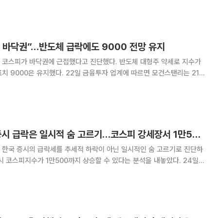
. 이경민 대신증권 연구원은 3일 보고서에서 코스피
 바닥권”…반도체 급락에도 9000 전망 유지
 코스피가 바닥권에 근접했다고 진단했다. 반도체 대형주 약세로 지수가
2일 금융투자 업계에 따르면 모건스탠리는 21일
전략’ 보고서에서 최근 코스피 조정 폭이 깊지만 기술적 약세장에 들어선 것
여러 지표가 코스피의 바닥 근접을 시사한다는
모건스탠리 "한국 증시 급락은 일시적 숨 고르기…코스피 강세장서 1만500 진입 가능"
 한국 증시의 급락세를 추세적 하락이 아닌 일시적인 숨 고르기로 진단하
 코스피지수가 1만500까지 상승할 수 있다는 분석을 내놓았다. 24일
건스탠리는 전날 발표한 보고서를 통해 23일 코스피가 10% 급락한 원인
비우호적인 정책 관련 발언 등을 지목했으며