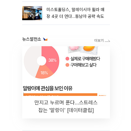
미스토홀딩스, 말레이시아 휠라 매
장 4곳 더 연다…동남아 공략 속도
뉴스발전소
만지고 누르며 푼다…스트레스
잡는 '말랑이' [데이터클립]