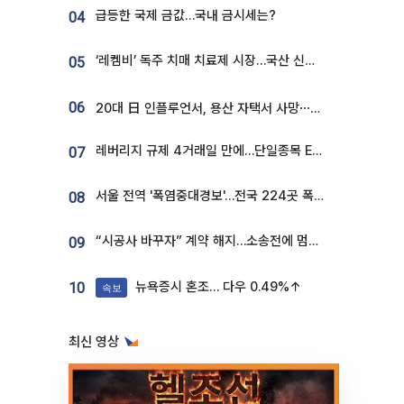
급등한 국제 금값…국내 금시세는?
04
‘레켐비’ 독주 치매 치료제 시장…국산 신약 등장하나
05
06
20대 日 인플루언서, 용산 자택서 사망⋯SNS 라방 중 숨져
레버리지 규제 4거래일 만에…단일종목 ETF 거래대금 '13분의 1' 급감
07
서울 전역 '폭염중대경보'…전국 224곳 폭염특보
08
“시공사 바꾸자” 계약 해지…소송전에 멈춰 선 정비사업
09
뉴욕증시 혼조… 다우 0.49%↑
10
속보
최신 영상