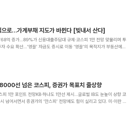
 움직이며 불안한 불장의 단면을 보여주
주식으로…가계부채 지도가 바뀐다 [빚내서 산다]
768억 증가…89%가 신용대출주담대 규제·코스피 1만 전망 맞물리며 투
산…‘영끌’ 자금도 증시로 이동 ‘영끌’의 목적지가 부동산에서
다. 주택담보대출(주담대) 증가세가 사실상 멈춰 선 사이, 신용대출과 증
시에 불어나며 가계부채의 질적 성격이 급변
8000선 넘은 코스피, 증권가 목표치 줄상향
코스피 1만 포인트 전망KB·하나도 1만선 제시…글로벌 IB도 눈높이 상향 코
다시 넘어서면서 증권가의 ‘만스피’ 전망에도 힘이 실리고 있다. 미·이란 종
급락이 위험자산 선호 심리를 되살린 가운데, 국내외 증권사와 글로벌 투
 개선과 인공지능(AI) 성