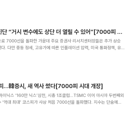
의 공포로 한때 5000선까지 위협받기도 했지만 공포를 딛고 4월 한달간
을 돌파했다. 이제 코스피
리서치센터장 긴급진단 “거시 변수에도 상단 더 열릴 수 있어”[7000피 시대 개장]
으로 7000선을 돌파한 가운데 주요 증권사 리서치센터장들은 추가 상승
다. 다만 중동 정세, 고유가에 따른 인플레이션 압력, 미국 통화정책, 유동
 시장의 핵심 변수로 꼽혔다. 6일 본지가 한국투자증권, 키움
권, 미래에셋증권, KB증권, 신
피…韓증시, 새 역사 썼다[7000피 시대 개장]
K하이닉스 ‘160만 닉스’삼전, 시총 1조클럽...TSMC 이어 아시아 두번째외
000선을 돌파했다. 지수는 단숨에
중 7400선까지 터치하면서 질주했다. 미·이란 휴전 기대가 되살아나며 유
 반도체주 급등과 AI