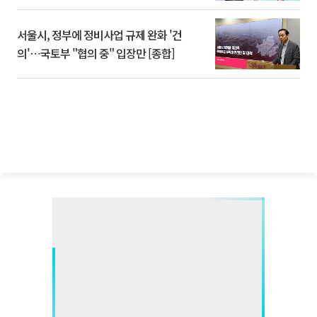
서울시, 정부에 정비사업 규제 완화 '건
의'⋯국토부 "협의 중" 입장만 [종합]