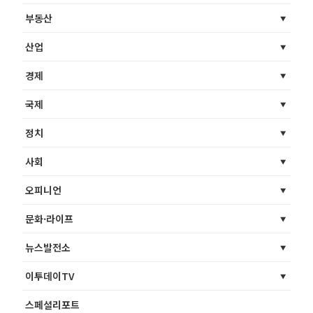
부동산
산업
경제
국제
정치
사회
오피니언
문화·라이프
뉴스발전소
이투데이TV
스페셜리포트