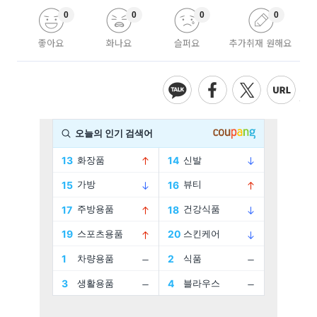
0
0
0
0
좋아요
화나요
슬퍼요
추가취재 원해요