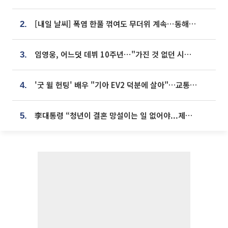
[내일 날씨] 폭염 한풀 꺾여도 무더위 계속⋯동해안 이틀 연속 비
2.
임영웅, 어느덧 데뷔 10주년⋯"가진 것 없던 시절, 내 앞엔 20명의 팬뿐"
3.
'굿 윌 헌팅' 배우 "기아 EV2 덕분에 살아"…교통사고 후 안전성 극찬
4.
李대통령 “청년이 결혼 망설이는 일 없어야...제도상 불이익 조사”
5.