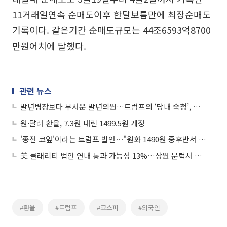
11거래일연속 순매도이후 한달보름만에 최장순매도
기록이다. 같은기간 순매도규모는 44조6593억8700
만원어치에 달했다.
관련 뉴스
말년병장보다 무서운 말년의원…트럼프의 ‘당내 숙청’, 자충수 되나
원·달러 환율, 7.3원 내린 1499.5원 개장
'종전 코앞'이라는 트럼프 발언⋯"원화 1490원 중후반서 등락"
美 클래리티 법안 연내 통과 가능성 13%…상원 문턱서 제동
#환율
#트럼프
#코스피
#외국인