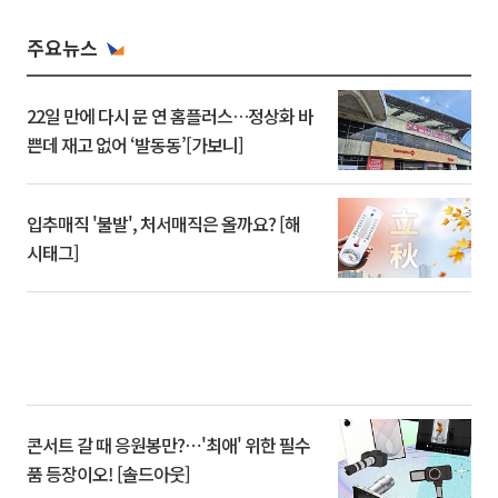
주요뉴스
22일 만에 다시 문 연 홈플러스…정상화 바
쁜데 재고 없어 ‘발동동’[가보니]
입추매직 '불발', 처서매직은 올까요? [해
시태그]
콘서트 갈 때 응원봉만?⋯'최애' 위한 필수
품 등장이오! [솔드아웃]