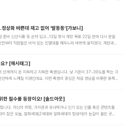
…정상화 바쁜데 재고 없어 ‘발동동’[가보니]
준비 신선식품 등 순차 입고…13일 정식 개장 목표 22일 만에 다시 문을
오전부터 직원들은 비어 있는 진열대를 채우느라 바쁘게 움직였다. 계란과
리를 잡기 시작했지만, 매장 곳곳엔 여전히 텅 빈 매대가 먼저 눈에 들어왔
까요? [해시태그]
’의 단계까지 온 지독하고 지독한 폭염입니다. 낮 기온이 37~39도를 찍는 극
 선선하게 느껴질 지경인데요. 이번 폭염의 중심은 처음 영남을 비롯한 동쪽
 북서풍이 산맥을 넘어 영남 쪽으로 내려오면서 뜨겁고 건조해졌는데요.
 위한 필수품 등장이오! [솔드아웃]
합니다. 자신의 취향, 가치관과 유사하거나 인기 있는 인물 혹은 콘텐츠를
'가 자리 잡은 오늘, 잘파세대(Z세대와 알파세대의 합성어)의 눈길이 쏠린 곳은
리는 공연장. 응원봉만큼이나 눈에 띄는 게 있습니다. 공연이 시작되기