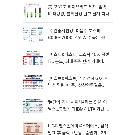
美 ‘232조 하이브리드 제재’ 임박…
K-태양광, 불확실성 털고 날개 다나
[주간증시전망] 다음주 코스피
6000~7000⋯“外人 수급은 정책
이 변수”
[베스트&워스트] 코스닥 10% 급반
등…본느, 최대주주 변경 기대에
270% 폭등
[베스트&워스트] 삼성전자·SK하이
닉스 밀린 한 주…상상인증권은
85% 급등
'불안과 기대 사이' 널뛰는 SK하이
닉스…증권가 "HBM4·LTA 기반 펀
터멘털 견고"
LIG디펜스앤에어로스페이스, 실적
발표 후 급락→반등⋯증권가 “28년