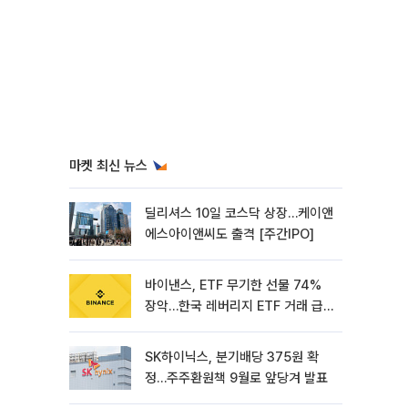
마켓 최신 뉴스
딜리셔스 10일 코스닥 상장…케이앤
에스아이앤씨도 출격 [주간IPO]
바이낸스, ETF 무기한 선물 74%
장악…한국 레버리지 ETF 거래 급
증 [e가상자산]
SK하이닉스, 분기배당 375원 확
정…주주환원책 9월로 앞당겨 발표