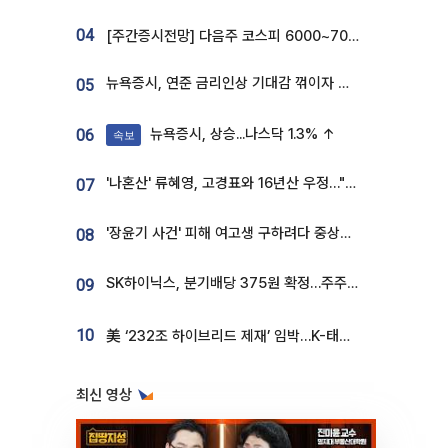
04
[주간증시전망] 다음주 코스피 6000~7000⋯“外人 수급은 정책이 변수”
뉴욕증시, 연준 금리인상 기대감 꺾이자 상승...S&P500 사상 최고치 [종합]
05
뉴욕증시, 상승...나스닥 1.3% ↑
06
속보
'나혼산' 류혜영, 고경표와 16년산 우정…"자취방서 부모님과 마주쳐"
07
'장윤기 사건' 피해 여고생 구하려다 중상…고교생 의상자 지정
08
SK하이닉스, 분기배당 375원 확정…주주환원책 9월로 앞당겨 발표
09
10
美 ‘232조 하이브리드 제재’ 임박…K-태양광, 불확실성 털고 날개 다나
최신 영상