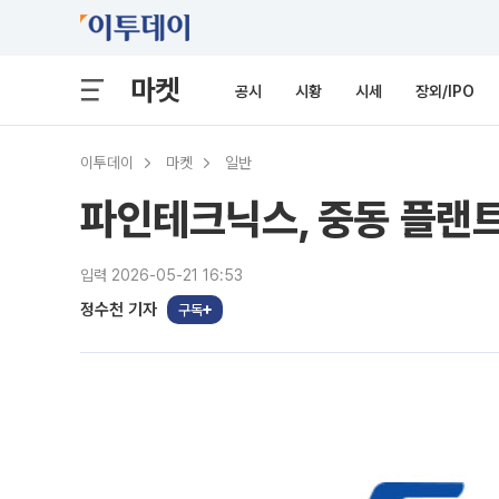
마켓
공시
시황
시세
장외/IPO
이투데이
마켓
일반
파인테크닉스, 중동 플랜트
입력 2026-05-21 16:53
정수천 기자
구독