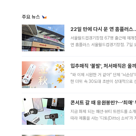
주요 뉴스
22일 만에 다시 문 연 홈플러스
서울월드컵경기장점 67명 출근해 재개점 
연 홈플러스 서울월드컵경기장점. 7일 
우유, 과일 같은 신선식품이 차근차근 자
입추매직 '불발', 처서매직은 올
“와 이제 시원한 거 같아” 단체 ‘뇌손상
한 더위 속 30도대 초반이 상대적으로
지역에 있었습니다. 7월 말에는 서풍과
콘서트 갈 때 응원봉만?⋯'최애'
지금 화제 되는 패션·뷰티 트렌드를 소개
따라 제품을 사는 '디토(Ditto) 소비
어디일까요? 아이돌 콘서트 시작을 기다