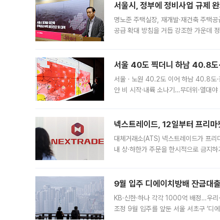
서울시, 정부에 정비사업 규제 완화
명노준 주택실장, 재개발·재건축 주택공
공급 확대 방침을 거듭 강조한 가운데 정
면 반박하고 나섰다. 명노준 서울시 주택
서울 40도 찍더니 하남 40.8도
서울ㆍ노원 40.2도 이어 하남 40.8도
안 비 시작·내륙 소나기…무더위·열대야 
에서도 40도를 웃도는 기온이 관측됐다
의 극심한
넥스트레이드, 12일부터 프리마
대체거래소(ATS) 넥스트레이드가 프리
내 상·하한가 주문을 한시적으로 금지하
가 체결 사례와 관련해 설명자료를 내고
9월 입주 디에이치방배 잔금대출
KB·신한·하나 각각 1000억 배정…우
조정 9월 입주를 앞둔 서울 서초구 ‘디
은행과 NH농협은행도 대출 취급을 검토