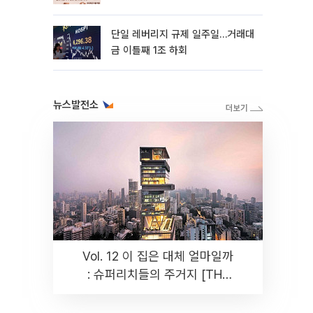
까지 튼튼”
단일 레버리지 규제 일주일…거래대
금 이틀째 1조 하회
뉴스발전소
Vol. 12 이 집은 대체 얼마일까
: 슈퍼리치들의 주거지 [THE
RARE]