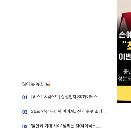
많이 본 뉴스
[베스트&워스트] 삼성전자·SK하이닉스 밀린 한 주…상상인증권은 85% 급등
01
35도 안팎 무더위 이어져…전국 곳곳 소나기 [오늘 날씨]
02
'불안과 기대 사이' 널뛰는 SK하이닉스…증권가 "HBM4·LTA 기반 펀터멘털 견고"
03