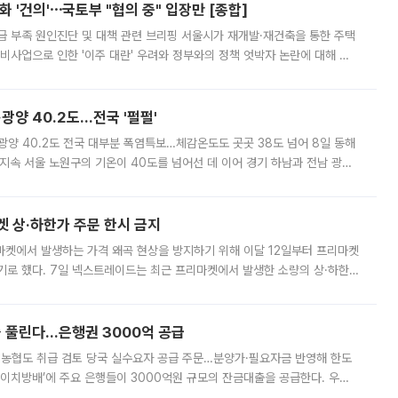
 '건의'⋯국토부 "협의 중" 입장만 [종합]
급 부족 원인진단 및 대책 관련 브리핑 서울시가 재개발·재건축을 통한 주택
비사업으로 인한 '이주 대란' 우려와 정부와의 정책 엇박자 논란에 대해 정
실장은 2031년까지 31만 가구 착공 목표에 차질이 없다는 입장이나,
·광양 40.2도…전국 '펄펄'
·광양 40.2도 전국 대부분 폭염특보…체감온도도 곳곳 38도 넘어 8일 동해
지속 서울 노원구의 기온이 40도를 넘어선 데 이어 경기 하남과 전남 광양
. 전국 대부분 지역에 폭염특보가 내려진 가운데 곳곳에서 39~40도 안팎
켓 상·하한가 주문 한시 금지
마켓에서 발생하는 가격 왜곡 현상을 방지하기 위해 이달 12일부터 프리마켓
기로 했다. 7일 넥스트레이드는 최근 프리마켓에서 발생한 소량의 상·하한
, 주문 오류로 인한 가격 급등락을 최소화하기 위한 비상 대응방안을 발표
 풀린다…은행권 3000억 공급
리·농협도 취급 검토 당국 실수요자 공급 주문…분양가·필요자금 반영해 한도
에이치방배’에 주요 은행들이 3000억원 규모의 잔금대출을 공급한다. 우리
하고 있어 향후 공급 규모가 늘어날 전망이다. 7일 금융권에 따르면 KB국