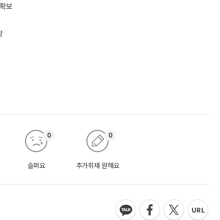
 확보
략
0
0
슬퍼요
추가취재 원해요