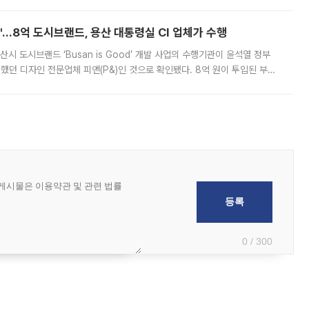
od'…8억 도시브랜드, 용산 대통령실 CI 업체가 수행
시 도시브랜드 ‘Busan is Good’ 개발 사업의 수행기관이 윤석열 정부
여했던 디자인 전문업체 피앤(P&)인 것으로 확인됐다. 8억 원이 투입된 부산
 부족과 디자인 정체성 논란에 휩싸였던 만큼, 사업 선정 과정과 결과물에
0 / 300