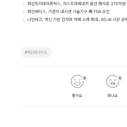
파인트리테라퓨틱스, 아스트라제네카 옵션 행사로 370억원
파인메딕스, 기관지 내시경 시술기구 美 FDA 승인
나인테크, 맥신 기반 전자파 차폐 소재 확대…6G·AI 시장 공
#파인테크닉스
0
0
좋아요
화나요