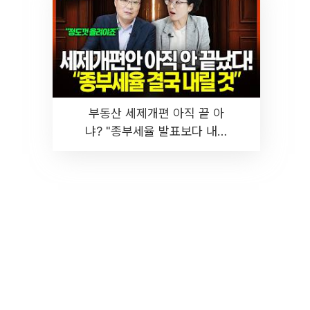
부동산 세제개편 아직 끝 아
냐? "종부세율 발표보다 내릴
것" 장기거주·양도세 전망 I 집
땅지성 I 김인만, 진미윤