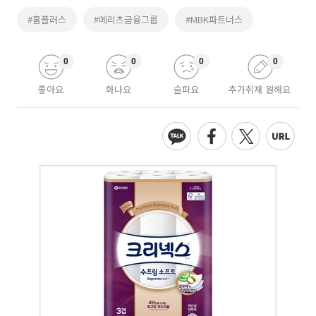
#홈플러스
#메리츠금융그룹
#MBK파트너스
0
0
0
0
좋아요
화나요
슬퍼요
추가취재 원해요