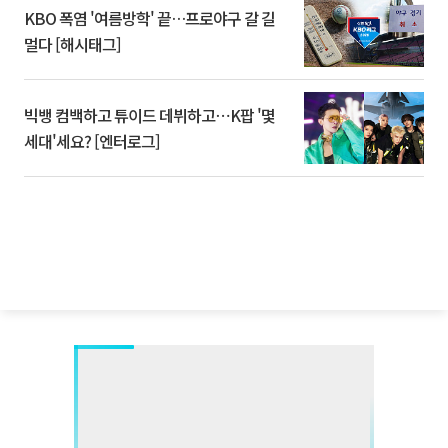
KBO 폭염 '여름방학' 끝…프로야구 갈 길
멀다 [해시태그]
빅뱅 컴백하고 튜이드 데뷔하고⋯K팝 '몇
세대'세요? [엔터로그]