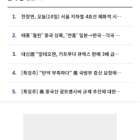
전장연, 오늘(10일) 서울 지하철 4호선 혜화역 시위…1호선 용산역 무정차
1.
태풍 '돌핀' 중국 상륙, '찬홈' 일본→한국…각국 기상청 예상 경로는?
2.
대신證 “알테오젠, 키트루다 큐렉스 판매 3배 급증…목표가 41만원 상향”
3.
[특징주] “탄약 부족하다“ 美 국방부 증산 요청에⋯국내 방산주 급등세
4.
[특징주] 美 중국산 광트랜시버 규제 추진에 대한광통신 등 광통신株 강세
5.