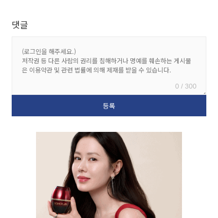
댓글
0 / 300