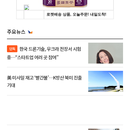
주요뉴스
한국 드론기술, 우크라 전장서 시험
단독
중…“스타트업 여러 곳 참여”
美 미사일 재고 ‘빨간불’…K방산 북미 진출
기대