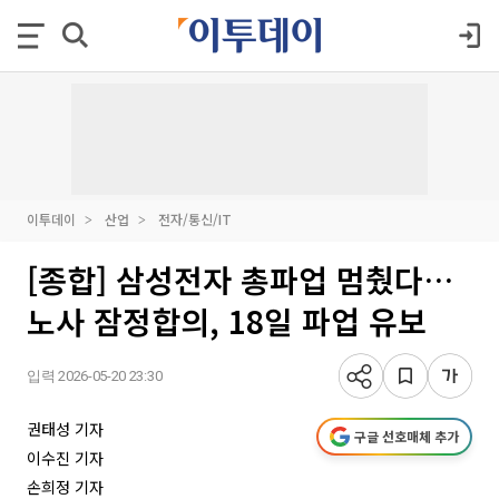
이투데이
산업
전자/통신/IT
[종합] 삼성전자 총파업 멈췄다…
노사 잠정합의, 18일 파업 유보
입력 2026-05-20 23:30
권태성 기자
구글 선호매체 추가
이수진 기자
손희정 기자