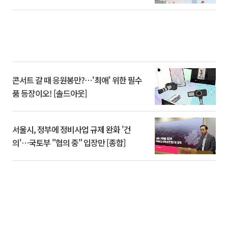
콘서트 갈 때 응원봉만?⋯'최애' 위한 필수
품 등장이오! [솔드아웃]
서울시, 정부에 정비사업 규제 완화 '건
의'⋯국토부 "협의 중" 입장만 [종합]