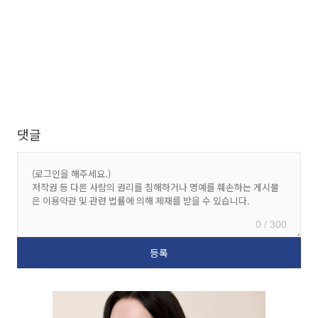
댓글
0 / 300