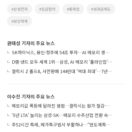
#삼성전자
#임금협약
#총파업
#성과급제도
#보상체계
권태성 기자의 주요 뉴스
SK하이닉스, 용인·청주에 54조 투자…AI 메모리 생산기지 키운다
D램·낸드 모두 세계 1위…삼성, AI 메모리 '풀라인업'으로 승부
갤럭시 Z 폴드8, 사전판매 144만대 '역대 최대'…7년만에 갤노트10 기록 넘어
이수진 기자의 주요 뉴스
메모리값 폭등에 달라진 셈법…갤럭시는 원가 절감·아이폰은 서비스 확대
‘5년 LTA’ 늘리는 삼성·SK…메모리 수주산업 전환 속 다른 셈법
주52시간 특례, 메가특구법서 부활하나…“반도체특별법 담겨야”