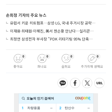
손희정 기자의 주요 뉴스
유럽서 키운 히트펌프…삼성·LG, 국내 주거시장 공략 ‘속도’
이재용·최태원·이해진, 美서 젠슨황 만난다⋯실리콘밸리 집결하는 AI리더
최정연 삼성전자 부사장 "PDK 리타기팅 95% 단축…에이전트 AI 시범 활용"
0
0
0
0
좋아요
화나요
슬퍼요
추가취재 원해요