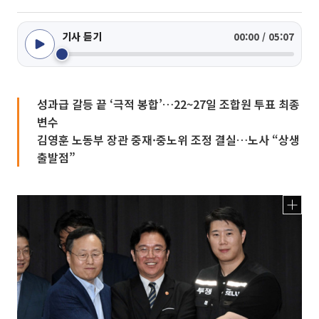
기사 듣기
00:00 / 05:07
성과급 갈등 끝 ‘극적 봉합’…22~27일 조합원 투표 최종
변수
김영훈 노동부 장관 중재·중노위 조정 결실…노사 “상생
출발점”