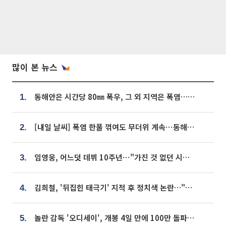
많이 본 뉴스
동해안은 시간당 80㎜ 폭우, 그 외 지역은 폭염…‘극과 극 날씨’
1.
[내일 날씨] 폭염 한풀 꺾여도 무더위 계속⋯동해안 이틀 연속 비
2.
임영웅, 어느덧 데뷔 10주년⋯"가진 것 없던 시절, 내 앞엔 20명의 팬뿐"
3.
김희철, '뒤집힌 태극기' 지적 후 정치색 논란…"좌우 떠나 우리나라 국기"
4.
놀란 감독 '오디세이', 개봉 4일 만에 100만 돌파⋯'왕사남' 보다 빠르다
5.