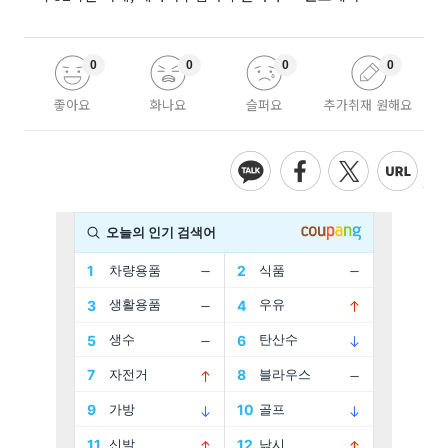
0
0
0
0
좋아요
화나요
슬퍼요
추가취재 원해요