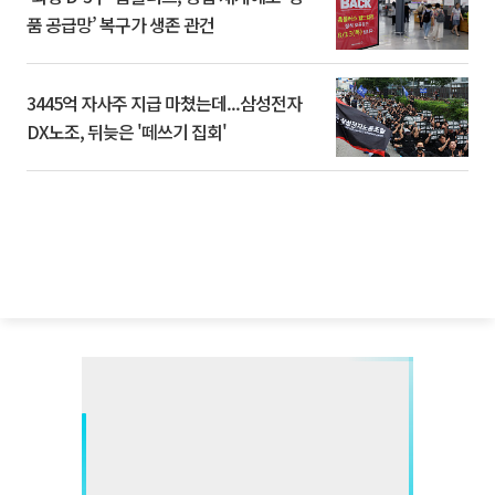
품 공급망’ 복구가 생존 관건
3445억 자사주 지급 마쳤는데...삼성전자
DX노조, 뒤늦은 '떼쓰기 집회'