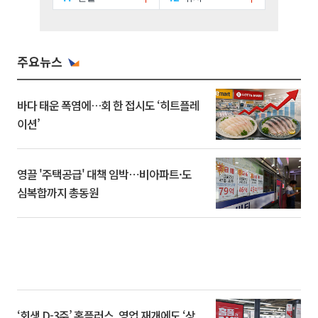
주요뉴스
바다 태운 폭염에…회 한 접시도 ‘히트플레
이션’
영끌 '주택공급' 대책 임박⋯비아파트·도
심복합까지 총동원
‘회생 D-3주’ 홈플러스, 영업 재개에도 ‘상