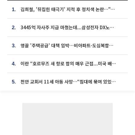
김희철, '뒤집힌 태극기' 지적 후 정치색 논란…"좌우 떠나 우리나라 국기"
1.
3445억 자사주 지급 마쳤는데...삼성전자 DX노조, 뒤늦은 '떼쓰기 집회'
2.
영끌 '주택공급' 대책 임박⋯비아파트·도심복합까지 총동원
3.
이란 “호르무즈 새 항로 합의 매우 근접...미국 배상 먼저”
4.
천안 교회서 11세 아동 사망…“침대에 묶여 있었다” 진술 확보
5.