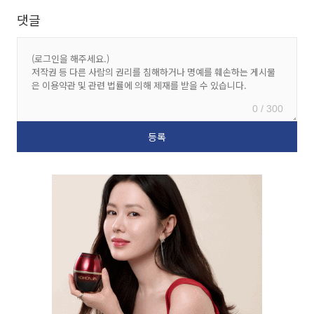
댓글
0 / 300