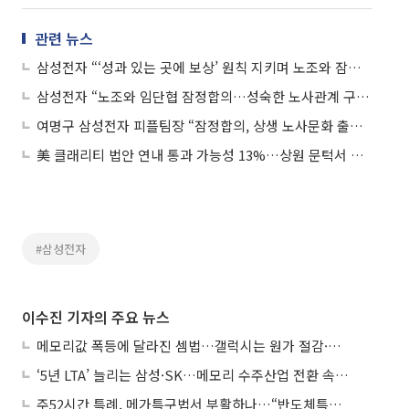
관련 뉴스
삼성전자 “‘성과 있는 곳에 보상’ 원칙 지키며 노조와 잠정 합의”
삼성전자 “노조와 임단협 잠정합의…성숙한 노사관계 구축할 것”
여명구 삼성전자 피플팀장 “잠정합의, 상생 노사문화 출발점 되길…합의사항 성실 이행”
美 클래리티 법안 연내 통과 가능성 13%…상원 문턱서 제동
#삼성전자
이수진 기자의 주요 뉴스
메모리값 폭등에 달라진 셈법…갤럭시는 원가 절감·아이폰은 서비스 확대
‘5년 LTA’ 늘리는 삼성·SK…메모리 수주산업 전환 속 다른 셈법
주52시간 특례, 메가특구법서 부활하나…“반도체특별법 담겨야”