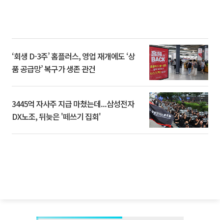
‘회생 D-3주’ 홈플러스, 영업 재개에도 ‘상
품 공급망’ 복구가 생존 관건
3445억 자사주 지급 마쳤는데...삼성전자
DX노조, 뒤늦은 '떼쓰기 집회'