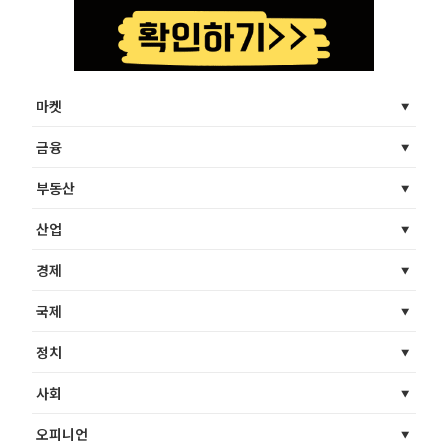
마켓
금융
부동산
산업
경제
국제
정치
사회
오피니언