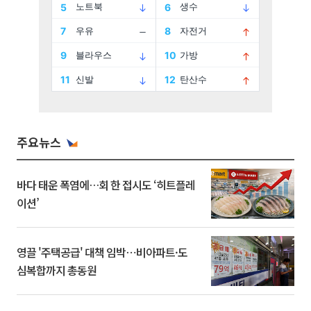
주요뉴스
바다 태운 폭염에…회 한 접시도 ‘히트플레
이션’
영끌 '주택공급' 대책 임박⋯비아파트·도
심복합까지 총동원