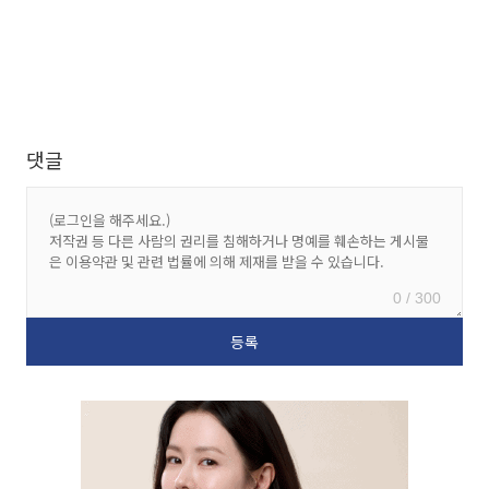
댓글
0 / 300