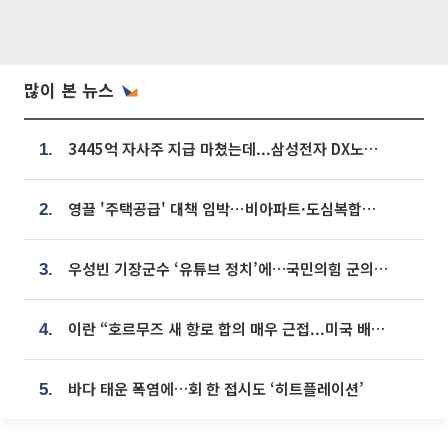
많이 본 뉴스
3445억 자사주 지급 마쳤는데...삼성전자 DX노조, 뒤늦은 '떼쓰기 집회'
1.
영끌 '주택공급' 대책 임박⋯비아파트·도심복합까지 총동원
2.
우성빈 기장군수 ‘유튜브 정치’에…국민의힘 군의원들 집단 반발
3.
이란 “호르무즈 새 항로 합의 매우 근접...미국 배상 먼저”
4.
바다 태운 폭염에…회 한 접시도 ‘히트플레이션’
5.