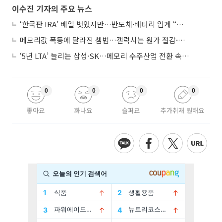
이수진 기자의 주요 뉴스
‘한국판 IRA’ 베일 벗었지만…반도체·배터리 업계 “시행령이 관건”
메모리값 폭등에 달라진 셈법…갤럭시는 원가 절감·아이폰은 서비스 확대
‘5년 LTA’ 늘리는 삼성·SK…메모리 수주산업 전환 속 다른 셈법
0
0
0
0
좋아요
화나요
슬퍼요
추가취재 원해요