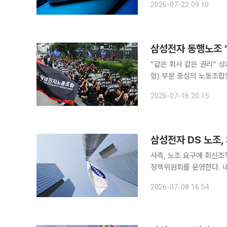
2026-07-22 09:10
삼성전자 동행노조 “
“같은 회사 같은 권리” 성과급 개선
험) 부문 중심의 노동조합
문과의 성과 보상 격차 해
2026-07-16 20:15
영성과급 지급 방식으로는
삼성전자 DS 노조
사측, 노조 요구에 회신조직문화·임금 등 안건 삼성전자
정책위원회를 운영한다. 
로 논의하기 위한 취지다. 8일 업계에 따르면 삼성전자는 이날 삼성그룹 초기업노동조합 삼성전자
2026-07-08 16:54
지부(초기업노조)에 보낸 