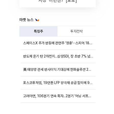
시장 '이번엔?' [포토]
마켓 뉴스
특징주
투자전략
스페이스X 주가 반등에 관련주 ‘껑충’⋯스피어 18%ㆍ에이치브이엠 12%↑
반도체 온기 탄 2차전지...삼성SDI, 장 초반 7% 넘게 껑충
美 태양광 관세 반사이익 기대감에 한화솔루션 20%대·OCI홀딩스 14%대 급등
포스코퓨처엠, 19만톤 LFP 양극재 공급 합의에 9%대 강세
고려아연, 106분기 연속 흑자...2분기 '어닝 서프라이즈'에 장 초반 12%대 강세