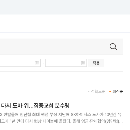
~
적용
정확도순
최신순
 다시 도마 위…집중교섭 분수령
협 최대 쟁점 부상 지난해 SK하이닉스 노사가 10년간 유
도가 1년 만에 다시 협상 테이블에 올랐다. 올해 임금·단체협약(임단협)은
핵심이 될 것으로 예상됐지만, 회사가 최근 새로운 성과급 방안을 제시하