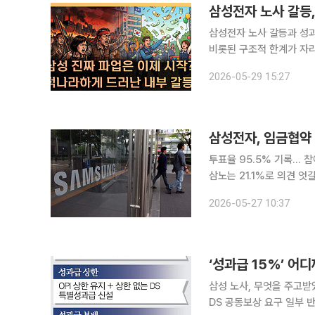
삼성전자 노사 갈등,
삼성전자 노사 갈등과 성
비롯된 구조적 한계가 자리
업이 내부 구성원의 성과
2026-05-29 15:27
단이다. 본지 김지영
투표율 95.5% 기록… 참
삼노는 21.1%로 의견 엇갈려
가 마련한 2026년 임금
2026-05-27 10:37
실상 해소됐으며 반도체(D
‘성과급 15%’ 어
삼성 노사, 무엇을 주고받
DS 공동보상 요구 일부 반영 삼성전자 노사가 총파업 직전 극적으로 임금·성과급 잠정