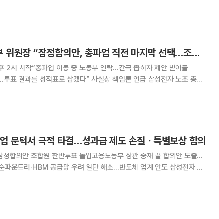
에서 서로 어떤 부분을 양보했는지에 관심이 쏠린다. 양측은 마지막까지
재원과 적자 사업부 보상 문제에서 한 발씩 물
최승호 삼성전자지부 위원장 “잠정합의안, 총파업 직전 마지막 선택…조합원 평가 받겠다”
후 2시 시작“총파업 이동 중 노동부 연락…간극 좁히자 제안 받아들
표 결과를 성적표로 삼겠다” 사실상 책임론 언급 삼성전자 노조 총파
합의안을 두고 최승호 초기업노동조합 삼성전자지부 위원장이 “조합원들
며 합의안 수용 배경과 향후 계획을 직접 설명했다.
파업 문턱서 극적 타결…성과급 제도 손질ㆍ특별보상 합의
…잠정합의안 조합원 찬반투표 돌입고용노동부 장관 중재 끝 합의안 도출…
파운드리·HBM 공급망 우려 일단 해소…반도체 업계 안도 삼성전자 노
협상에서 극적으로 합의했다. 중앙노동위원회 1·2차 사후조정 결렬 이후
 고용노동부장관까지 직접 중재에 나서 재협상 끝