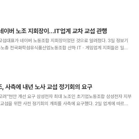
기 TAI 지급률을 공지했다. 지급일은 오는 8일이다. TAI는 삼
네이버 노조 지회장이…IT업계 교차 교섭 관행
섭대표가 네이버 노동조합 지회장이었던 것으로 알려졌다. 3일 정보기
 민주노총 전국화학섬유식품산업노동조합 산하 ITㆍ게임업계 지회들은 일부
교섭대표로 지정하는 방식을 운영해 오고 있다. 이에 카카오 노사의
 사측과 협의를 진행하지만 최종 교섭 대표는
, 사측에 내년 노사 교섭 정기회의 요구
자 최대 노조인 초기업노동조합 삼성전자 지부
을 위한 사전 정기회의 개최를 사측에 요구했다. 2일 업계에 따르면
·디바이스솔루션) 부문장인 전영현 대표이사 부회장과 여명구 피플팀장을
내년 교섭을 준비함에 앞서 정기적 회의체를