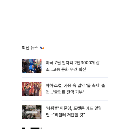
최신 뉴스
미국 7월 일자리 2만3000개 감
소…고용 둔화 우려 확산
하하·스컬, 가뭄 속 밀양 '물 축제' 출
연…"출연료 전액 기부"
'차쥐뿔' 이준영, 포켓몬 카드 열혈
팬⋯"리셀러 처단할 것"