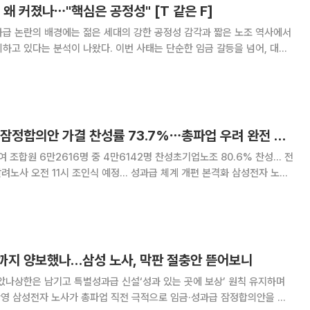
 왜 커졌나⋯"핵심은 공정성" [T 같은 F]
과급 논란의 배경에는 젊은 세대의 강한 공정성 감각과 짧은 노조 역사에서
하고 있다는 분석이 나왔다. 이번 사태는 단순한 임금 갈등을 넘어, 대기
와 불만을 어떻게 관리할 것인지에 대한 새로운 과제를 드러낸 사례라는 진
 기자와 손윤희 간호학 박사는 28일 공개된
삼성전자, 임금협약 잠정합의안 가결 찬성률 73.7%⋯총파업 우려 완전 해소
여 조합원 6만2616명 중 4만6142명 찬성초기업노조 80.6% 찬성… 전
노사 오전 11시 조인식 예정… 성과급 체계 개편 본격화 삼성전자 노사
협약 잠정합의안이 조합원 투표를 통과했다. 이에 따라 총파업 가능성은 사
S) 부문 성과급 제도 개선
디까지 양보했나…삼성 노사, 막판 절충안 뜯어보니
았나상한은 남기고 특별성과급 신설‘성과 있는 곳에 보상’ 원칙 유지하며
합의안을 도