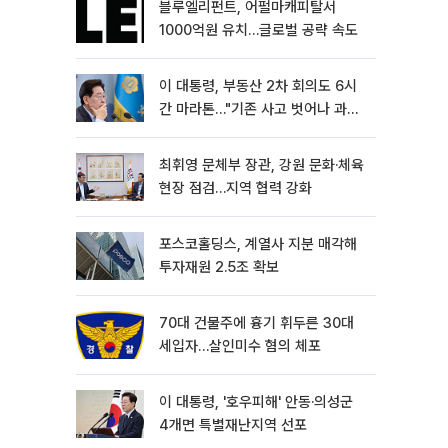
블루엘리펀트, 어펄마캐피탈서
1000억원 유치…글로벌 공략 속도
이 대통령, 부동산 2차 회의도 6시
간 마라톤…"기존 사고 벗어나 과감
히 실천"
최휘영 문체부 장관, 강원 문화·체육
현장 점검…지역 협력 강화
포스코홀딩스, 계열사 지분 매각해
투자재원 2.5조 확보
70대 건물주에 흉기 휘두른 30대
세입자…살인미수 혐의 체포
이 대통령, '호우피해' 안동·의성군
4개면 특별재난지역 선포