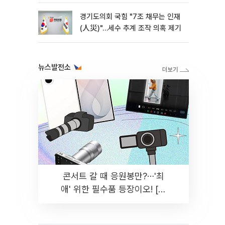
경기도의회 국힘 "7조 채무는 인재
(人災)"…세수 추계 조작 의혹 제기
뉴스발전소
콘서트 갈 때 응원봉만?⋯'최
애' 위한 필수품 등장이오! [솔
드아웃]