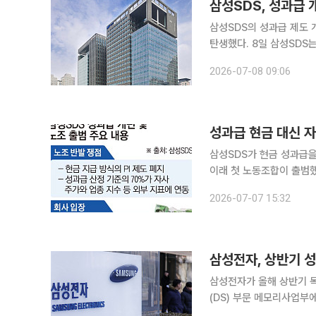
삼성SDS, 성과급
삼성SDS의 성과급 제도 
탄생했다. 8일 삼성SDS는 "제도 시행에 필요한 전체 직원의 과반 동의 요건을 충족하지 못해 이번
인사제도 개편안은 시행하지 않는 것으로 
2026-07-08 09:06
결과, 전체 직원 기준 최종
성과급 현금 대신 
삼성SDS가 현금 성과급을
이래 첫 노동조합이 출범했
교섭을 공식 요구했다. 전날(6일) 공식 출범한 초기업노조 삼성SDS 지부는 7일 이준희 삼성SDS
2026-07-07 15:32
대표와 김상용 피플팀장에
삼성전자, 상반기 
삼성전자가 올해 상반기 
(DS) 부문 메모리사업부
차례 연속 최대 지급률을 받게 됐다. 6일 업계에 따르면 삼성전자는 