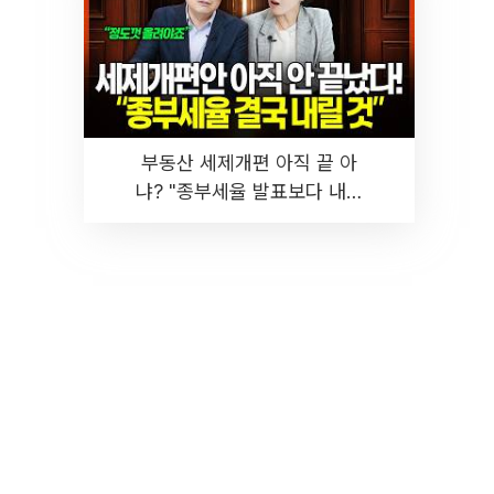
부동산 세제개편 아직 끝 아
냐? "종부세율 발표보다 내릴
것" 장기거주·양도세 전망 I 집
땅지성 I 김인만, 진미윤