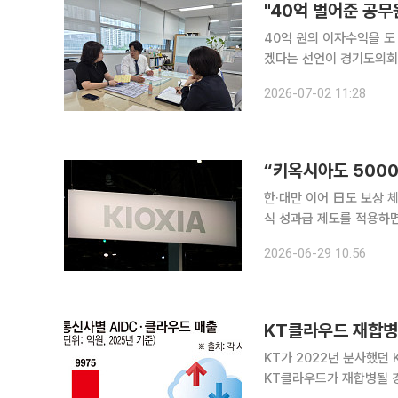
40억 원의 이자수익을 도
겠다는 선언이 경기도의회
(GH)가 유휴 자금 운용 매뉴얼 
2026-07-02 11:28
합하면, 박상현 경기도의
“키옥시아도 5000
한·대만 이어 日도 보상 체계 개편 압박 1인당 성과급 5000만
식 성과급 제도를 적용하면
공유에 나서면서, 일본 기
2026-06-29 10:56
KT클라우드 재합병
KT가 2022년 분사했던
KT클라우드가 재합병될 