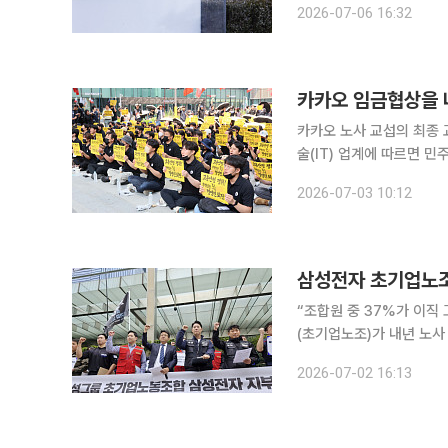
2026-07-06 16:32
카카오 임금협상을 
카카오 노사 교섭의 최종 교
술(IT) 업계에 따르면
교섭에서 다른 사업장 지회장을 
2026-07-03 10:12
교섭에서는 카카오 지회가
삼성전자 초기업노조
“조합원 중 37%가 이직 고려”현안 개선 요구 삼성전
(초기업노조)가 내년 노사 교섭
초기업노조는 반도체(DS
2026-07-02 16:13
상대로 보낸 공문에서 “