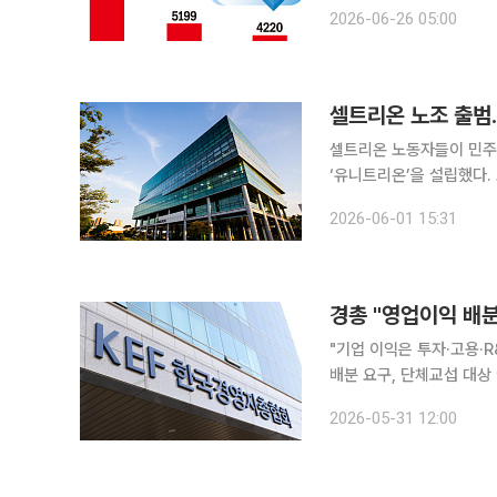
산식에도 변화가 생길 수 있다는 관측이 나온다. 25
2026-06-26 05:00
라우드 재합병을 추진하는
셀트리온 노조 출범
셀트리온 노동자들이 민
‘유니트리온’을 설립했다. 노조 설립은
서 “가짜 소통의 시대는 
2026-06-01 15:31
동자들의 정당한 권리를 
경총 "영업이익 배
"기업 이익은 투자·고용·
배분 요구, 단체교섭 대상 아냐" 한국경영자총협회가 최근 노동조합의 영업이익 
확산과 관련해 기업 이익 
2026-05-31 12:00
했다. 경총은 31일 '