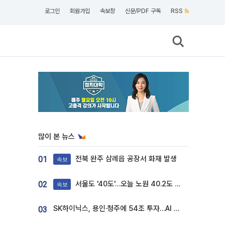
로그인
회원가입
속보창
신문/PDF 구독
RSS
많이 본 뉴스
전북 완주 삼례읍 공장서 화재 발생
01
속보
서울도 '40도'…오늘 노원 40.2도 기록
02
속보
SK하이닉스, 용인·청주에 54조 투자…AI 메모리 생산기지 키운다
03