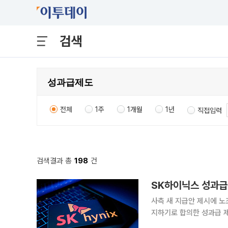
검색
전체
1주
1개월
1년
직접입력
검색결과 총
198
건
SK하이닉스 성과급
사측 새 지급안 제시에 노조 반발올해 임단
지하기로 합의한 성과급 제
임금 인상과 복지 확대가 