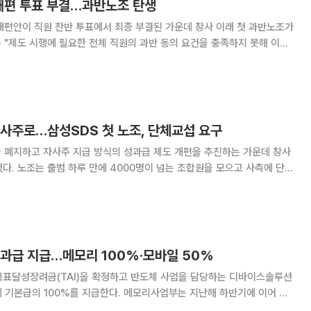
 개편 투표 부결…과반노조 탄생
개편안이 직원 찬반 투표에서 최종 부결된 가운데 창사 이래 첫 과반노조가
결정됐다"고 밝혔다. 인사제도 개편 관련 사원 의견 투표
 동의율은 40%였다. 시행 요
자사주로…삼성SDS 첫 노조, 단체교섭 요구
 폐지하고 자사주 지급 방식의 성과급 제도 개편을 추진하는 가운데 창사
다. 노조는 출범 하루 만에 4000명이 넘는 조합원을 모으고 사측에 단체
게 공식 단체교섭 요구서를 보냈다.
성과급 지급…메모리 100%·모바일 50%
목표달성장려금(TAI)을 확정하고 반도체 사업을 담당하는 디바이스솔루션
에 기본급의 100%를 지급한다. 메모리사업부는 지난해 하반기에 이어 두
이날 사내망을 통해 올해 상반