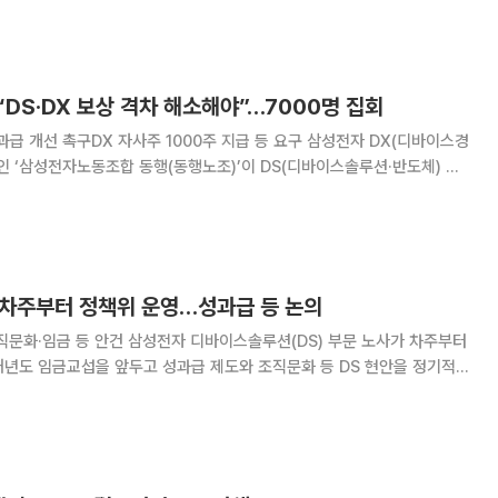
면서 관련 논의가 다시 쟁점으로 떠올랐다. 22일 업계에 따르
DS·DX 보상 격차 해소해야”…7000명 집회
 촉구DX 자사주 1000주 지급 등 요구 삼성전자 DX(디바이스경
인 ‘삼성전자노동조합 동행(동행노조)’이 DS(디바이스솔루션·반도체) 부
소를 요구하며 대규모 집회를 열었다. 노조는 반도체 부문 중심의 특별경
 형평성을 확보하기 어렵다며 보상 체계
, 차주부터 정책위 운영…성과급 등 논의
 디바이스솔루션(DS) 부문 노사가 차주부터
내년도 임금교섭을 앞두고 성과급 제도와 조직문화 등 DS 현안을 정기적으
회신 공문을 통해 이같은 내용을 전했다.