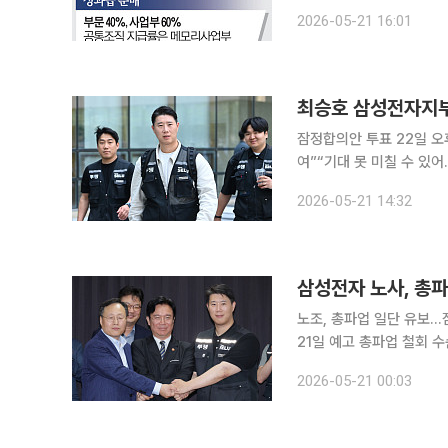
출하면서, 막판 협상 과정
2026-05-21 16:01
첨예하게 충돌했던 성과급 
잠정합의안 투표 22일 오
여”“기대 못 미칠 수 있어…투
업을 막은 임금협약 잠정
2026-05-21 14:32
의 평가를 겸허히 받겠다”
삼성전자 노사, 총
노조, 총파업 일단 유보
21일 예고 총파업 철회 수순
사가 총파업 직전 마지막 
2026-05-21 00:03
총파업 가능성이 커졌지만