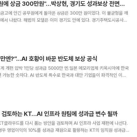
"40억 벌어준 공무원에 상금 300만원"…박상현, 경기도 성과보상 전면수술
 금고에 안긴 공무원에게 돌아온 상금은 300만 원이었다. 이 불균형을 깨
에서 나왔다. 해법의 모델은 이미 경기도 안에 있다. 경기주택도시공사
하나로 이자수익을 끌어올린 성공 사례다. 2일 이투데이 취재를 종
회 기획재정위원회 의원(더불어민주당, 부천8)
만엔?”…AI 호황이 바꾼 반도체 보상 공식
 엔.일본 메모리업체 키옥시아에 한국
 가능한 숫자다. AI 반도체 특수로 한국과 대만 기업들이 파격적인 이익
업들도 인재 유출을 막기 위한 보상 체계 개편 압박에 직면했다고 일본 니
혼게이자이신문(닛케이)이 29일 전했다. 보도에 따르면
 검토하는 KT…AI 인프라 원팀에 성과급 변수 될까
 KT클라우드를 다시 품는 방안을 검토하며 AI 인프라 사업 재편에 나선다.
경우 영업이익의 10%를 성과급 재원으로 활용하는 KT의 임직원 성과급