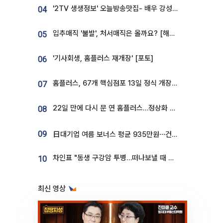
'2TV 생생정보' 오늘방송맛집- 배우 강성진 단골! 쌀국수ㆍ푸팟퐁 커리 맛집 '블○○○'
04
입추매직 '불발', 처서매직은 올까요? [해시태그]
05
'기사회생, 홈플러스 재개장' [포토]
06
홈플러스, 67개 핵심점포 13일 정식 개장…영업 재개 속도
07
22일 만에 다시 문 연 홈플러스…정상화 바쁜데 재고 없어 ‘발동동’[가보니]
08
09
日대기업 여름 보너스 평균 935만원⋯건설회사 1800만 넘어
차인표 "동생 구강암 투병…떠나보낼 때 가장 힘들었다”
10
최신 영상