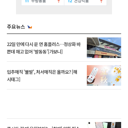
주요뉴스
22일 만에 다시 문 연 홈플러스…정상화 바
쁜데 재고 없어 ‘발동동’[가보니]
입추매직 '불발', 처서매직은 올까요? [해
시태그]