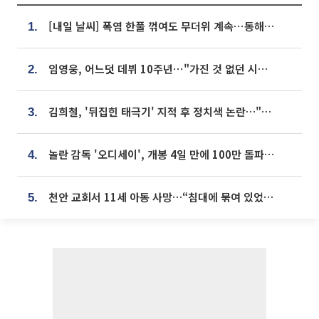
[내일 날씨] 폭염 한풀 꺾여도 무더위 계속⋯동해안 이틀 연속 비
1.
임영웅, 어느덧 데뷔 10주년⋯"가진 것 없던 시절, 내 앞엔 20명의 팬뿐"
2.
김희철, '뒤집힌 태극기' 지적 후 정치색 논란…"좌우 떠나 우리나라 국기"
3.
놀란 감독 '오디세이', 개봉 4일 만에 100만 돌파⋯'왕사남' 보다 빠르다
4.
천안 교회서 11세 아동 사망…“침대에 묶여 있었다” 진술 확보
5.