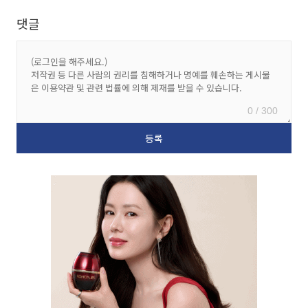
댓글
0 / 300