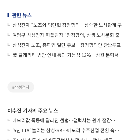
관련 뉴스
삼성전자 “노조와 임단협 잠정합의…성숙한 노사관계 구축할 것”
여명구 삼성전자 피플팀장 “잠정합의, 상생 노사문화 출발점 되길…합의사항 성실 이행”
삼성전자 노조, 총파업 일단 유보…잠정합의안 찬반투표 돌입
美 클래리티 법안 연내 통과 가능성 13%…상원 문턱서 제동
#삼성전자
이수진 기자의 주요 뉴스
메모리값 폭등에 달라진 셈법…갤럭시는 원가 절감·아이폰은 서비스 확대
‘5년 LTA’ 늘리는 삼성·SK…메모리 수주산업 전환 속 다른 셈법