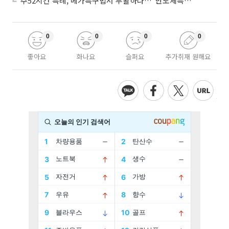
주52시간 특례, 메가특구법서 부활하나…“반도체특별법 담겨야”
0
0
0
0
좋아요
화나요
슬퍼요
추가취재 원해요