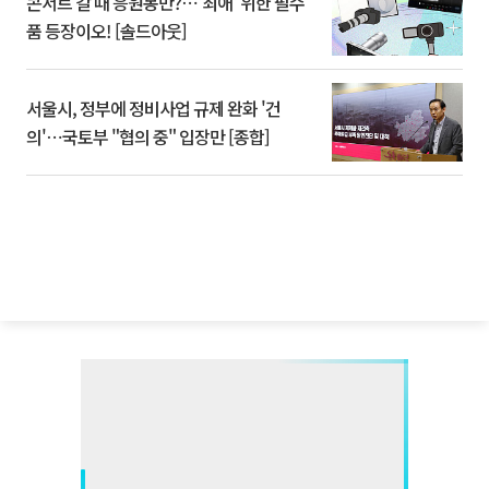
콘서트 갈 때 응원봉만?⋯'최애' 위한 필수
품 등장이오! [솔드아웃]
서울시, 정부에 정비사업 규제 완화 '건
의'⋯국토부 "협의 중" 입장만 [종합]