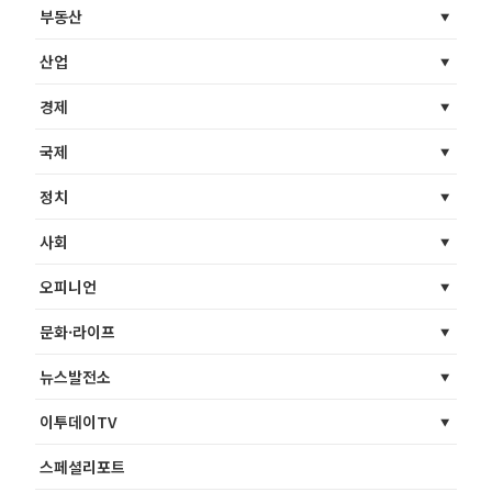
부동산
산업
경제
국제
정치
사회
오피니언
문화·라이프
뉴스발전소
이투데이TV
스페셜리포트