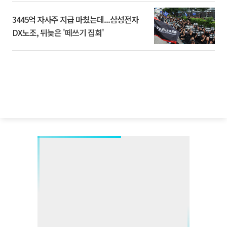
3445억 자사주 지급 마쳤는데...삼성전자
DX노조, 뒤늦은 '떼쓰기 집회'