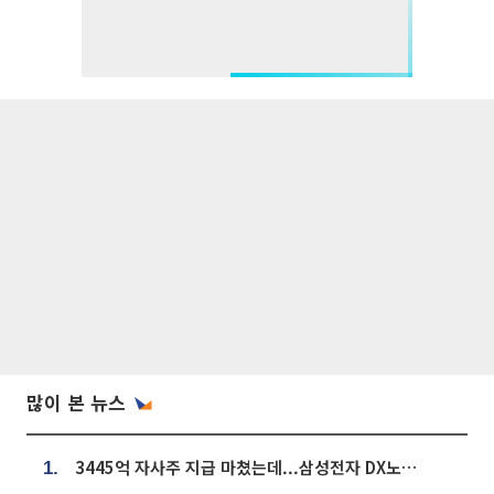
많이 본 뉴스
3445억 자사주 지급 마쳤는데...삼성전자 DX노조, 뒤늦은 '떼쓰기 집회'
1.