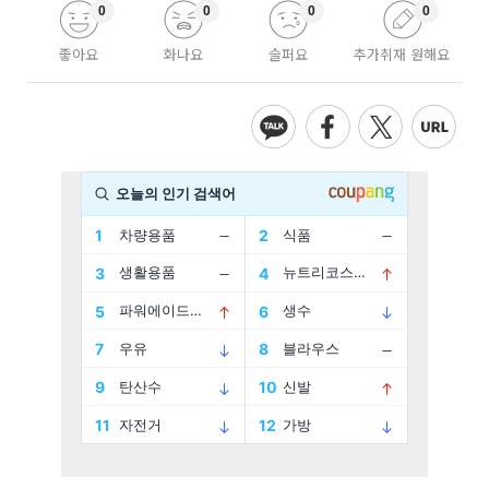
0
0
0
0
좋아요
화나요
슬퍼요
추가취재 원해요