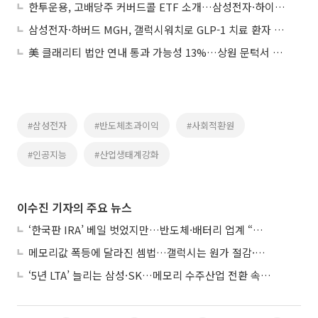
한투운용, 고배당주 커버드콜 ETF 소개…삼성전자·하이닉스 편입
삼성전자·하버드 MGH, 갤럭시워치로 GLP-1 치료 환자 추적 연구
美 클래리티 법안 연내 통과 가능성 13%…상원 문턱서 제동
#삼성전자
#반도체초과이익
#사회적환원
#인공지능
#산업생태계강화
이수진 기자의 주요 뉴스
‘한국판 IRA’ 베일 벗었지만…반도체·배터리 업계 “시행령이 관건”
메모리값 폭등에 달라진 셈법…갤럭시는 원가 절감·아이폰은 서비스 확대
‘5년 LTA’ 늘리는 삼성·SK…메모리 수주산업 전환 속 다른 셈법