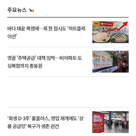
주요뉴스
바다 태운 폭염에…회 한 접시도 ‘히트플레
이션’
영끌 '주택공급' 대책 임박⋯비아파트·도
심복합까지 총동원
‘회생 D-3주’ 홈플러스, 영업 재개에도 ‘상
품 공급망’ 복구가 생존 관건