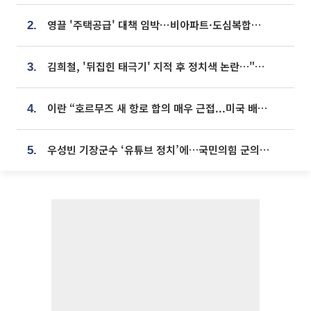
영끌 '주택공급' 대책 임박⋯비아파트·도심복합까지 총동원
2.
김희철, '뒤집힌 태극기' 지적 후 정치색 논란…"좌우 떠나 우리나라 국기"
3.
이란 “호르무즈 새 항로 합의 매우 근접...미국 배상 먼저”
4.
우성빈 기장군수 ‘유튜브 정치’에…국민의힘 군의원들 집단 반발
5.