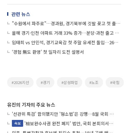
관련 뉴스
"수원에서 파주로"…경과원, 경기북부에 깃발 꽂고 첫 출근은 봉사활동이었다
올해 경기·인천 아파트 거래 33% 증가…분당·과천 줄고 구리·동탄 늘었다
임태희 vs 안민석, 경기교육감 첫 주말 유세전 돌입…26일 SBS 토론서 진검승부
‘경험 無도 환영’ 첫 일자리 도전 설명서
#2026지선
#경기
#삼성파업
#노조
#국힘
유진의 기자의 주요 뉴스
'선관위 특검' 합의했지만 '형소법'은 강행…8월 국회 '입법 2차전' 예고
'檢보완수사권 완전 폐지' 법안, 국회 본회의서 민주당 주도 통과
속보
민주, 특별감찰관 후보에 최길수 추천…10년 공백 해소 속도