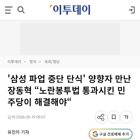
이투데이
정치
국회/정당
'삼성 파업 중단 단식' 양향자 만난
장동혁 “노란봉투법 통과시킨 민
주당이 해결해야“
입력 2026-05-19 09:07
유진의 기자
구글 선호매체 추가