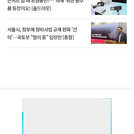
콘서트 갈 때 응원봉만?⋯'최애' 위한 필수
품 등장이오! [솔드아웃]
서울시, 정부에 정비사업 규제 완화 '건
의'⋯국토부 "협의 중" 입장만 [종합]