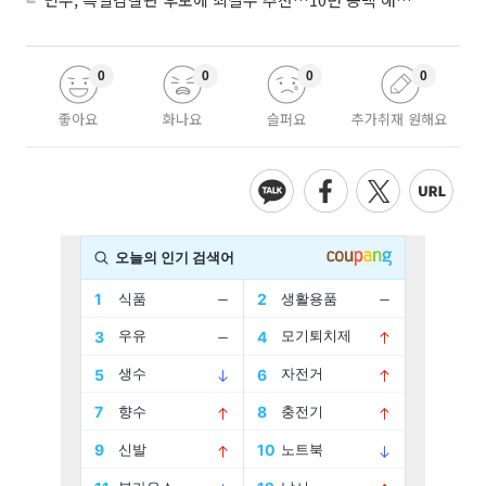
0
0
0
0
좋아요
화나요
슬퍼요
추가취재 원해요