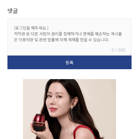
댓글
0 / 300