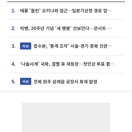
태풍 '돌핀' 오키나와 접근…일본기상청 경로 업데이트
1.
빅뱅, 20주년 기념 '새 뱅봉' 선보인다⋯콘서트 앞두고 팝업 개최
2.
합수본, '통계 조작' 서울·경기·충북 선관위 등 추가 압수수색
속보
3.
‘나솔사계’ 국화, 결별 후 재등장⋯첫인상 투표 휩쓸고 ‘인기녀’ 등극
4.
전북 완주 삼례읍 공장서 화재 발생
속보
5.