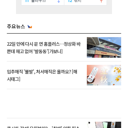
주요뉴스
22일 만에 다시 문 연 홈플러스…정상화 바
쁜데 재고 없어 ‘발동동’[가보니]
입추매직 '불발', 처서매직은 올까요? [해
시태그]