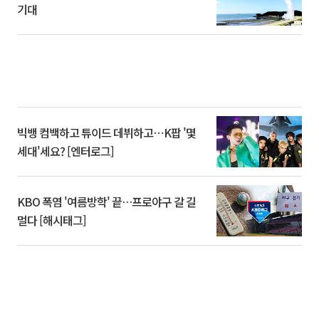
기대
빅뱅 컴백하고 튜이드 데뷔하고⋯K팝 '몇
세대'세요? [엔터로그]
KBO 폭염 '여름방학' 끝…프로야구 갈 길
멀다 [해시태그]