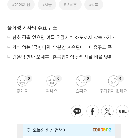
#2026지선
#서울
#오세훈
#강북
윤희성 기자의 주요 뉴스
탄소 감축 없으면 여름 온열지수 33도까지 상승⋯기상청, 2100년 미래전망
기약 없는 '극한더위' 당분간 계속된다⋯다음주도 폭염·열대야 지속
김용범 만난 오세훈 "준공업지역 산업시설 비율 낮춰 공급 늘려야"
0
0
0
0
좋아요
화나요
슬퍼요
추가취재 원해요