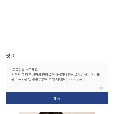
댓글
0 / 300