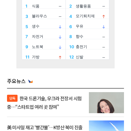
주요뉴스
한국 드론기술, 우크라 전장서 시험
단독
중…“스타트업 여러 곳 참여”
美 미사일 재고 ‘빨간불’…K방산 북미 진출