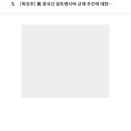
[특징주] 美 중국산 광트랜시버 규제 추진에 대한광통신 등 광통신株 강세
5.