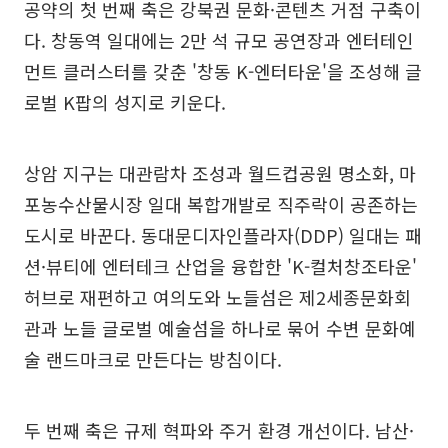
공약의 첫 번째 축은 강북권 문화·콘텐츠 거점 구축이
다. 창동역 일대에는 2만 석 규모 공연장과 엔터테인
먼트 클러스터를 갖춘 '창동 K-엔터타운'을 조성해 글
로벌 K팝의 성지로 키운다.
상암 지구는 대관람차 조성과 월드컵공원 명소화, 마
포농수산물시장 일대 복합개발로 직주락이 공존하는
도시로 바꾼다. 동대문디자인플라자(DDP) 일대는 패
션·뷰티에 엔터테크 산업을 융합한 'K-컬처창조타운'
허브로 재편하고 여의도와 노들섬은 제2세종문화회
관과 노들 글로벌 예술섬을 하나로 묶어 수변 문화예
술 랜드마크로 만든다는 방침이다.
두 번째 축은 규제 혁파와 주거 환경 개선이다. 남산·