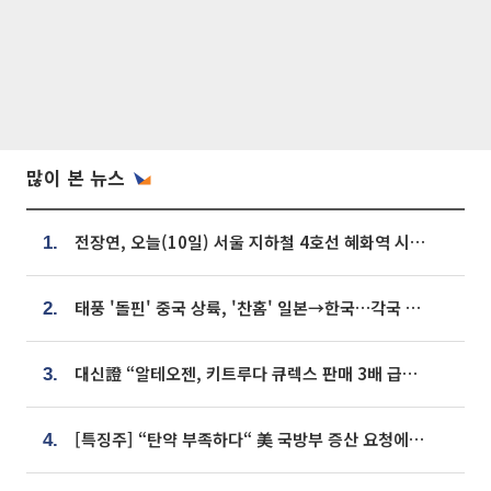
많이 본 뉴스
전장연, 오늘(10일) 서울 지하철 4호선 혜화역 시위…1호선 용산역 무정차
1.
태풍 '돌핀' 중국 상륙, '찬홈' 일본→한국…각국 기상청 예상 경로는?
2.
대신證 “알테오젠, 키트루다 큐렉스 판매 3배 급증…목표가 41만원 상향”
3.
[특징주] “탄약 부족하다“ 美 국방부 증산 요청에⋯국내 방산주 급등세
4.