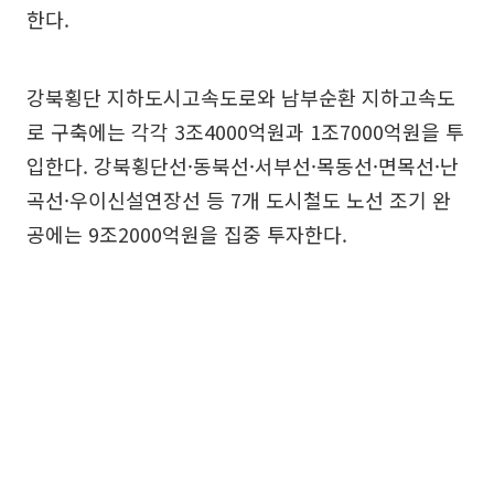
한다.
강북횡단 지하도시고속도로와 남부순환 지하고속도
로 구축에는 각각 3조4000억원과 1조7000억원을 투
입한다. 강북횡단선·동북선·서부선·목동선·면목선·난
곡선·우이신설연장선 등 7개 도시철도 노선 조기 완
공에는 9조2000억원을 집중 투자한다.