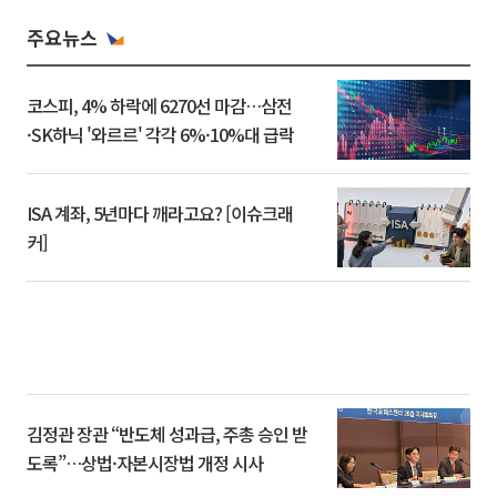
주요뉴스
코스피, 4% 하락에 6270선 마감…삼전
·SK하닉 '와르르' 각각 6%·10%대 급락
ISA 계좌, 5년마다 깨라고요? [이슈크래
커]
김정관 장관 “반도체 성과급, 주총 승인 받
도록”…상법·자본시장법 개정 시사