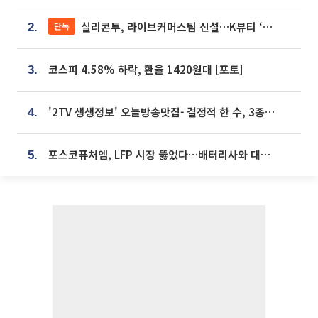
실리콘투, 라이브커머스팀 신설…K뷰티 ‘글로벌 판매망’ 확대[K뷰티 라방戰]
단독
2.
코스피 4.58% 하락, 환율 1420원대 [포토]
3.
'2TV 생생정보' 오늘방송맛집- 결정적 한 수, 3종 메밀면! 메밀 소바 맛집 '의○○○○'
4.
포스코퓨처엠, LFP 시장 뚫었다…배터리사와 대규모 장기 공급 합의
5.