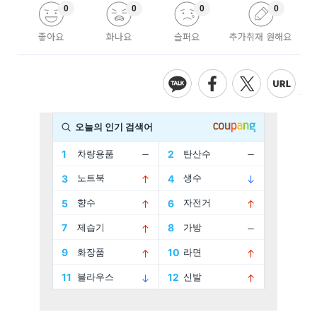
0
0
0
0
좋아요
화나요
슬퍼요
추가취재 원해요