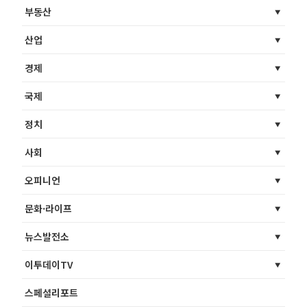
부동산
산업
경제
국제
정치
사회
오피니언
문화·라이프
뉴스발전소
이투데이TV
스페셜리포트