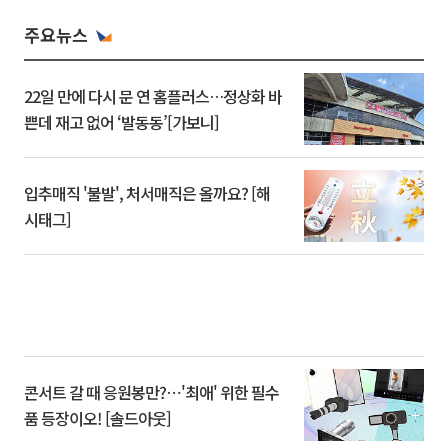
주요뉴스
22일 만에 다시 문 연 홈플러스…정상화 바
쁜데 재고 없어 ‘발동동’[가보니]
입추매직 '불발', 처서매직은 올까요? [해
시태그]
콘서트 갈 때 응원봉만?⋯'최애' 위한 필수
품 등장이오! [솔드아웃]