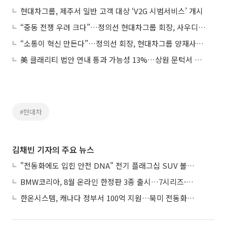
현대차그룹, 제주서 일반 고객 대상 ‘V2G 시범서비스’ 개시
“중동 전쟁 우려 크다”…정의선 현대차그룹 회장, 사우디 공장 지연 첫 언급
“소통이 혁신 만든다”…정의선 회장, 현대차그룹 양재사옥 ‘광장 오피스’ 실험
美 클래리티 법안 연내 통과 가능성 13%…상원 문턱서 제동
#현대차
김채빈 기자의 주요 뉴스
"전동화에도 입힌 안전 DNA" 전기 플래그십 SUV 볼보 'EX90'
BMW코리아, 8월 온라인 한정판 3종 출시…7시리즈·X7·M340i 투어링
한온시스템, 캐나다 정부서 100억 지원…북미 전동화 시장 가속