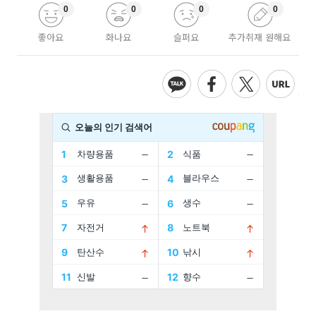
0
0
0
0
좋아요
화나요
슬퍼요
추가취재 원해요