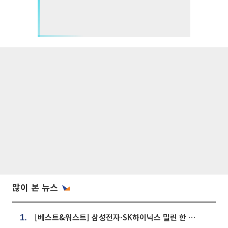
많이 본 뉴스
[베스트&워스트] 삼성전자·SK하이닉스 밀린 한 주…상상인증권은 85% 급등
1.