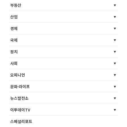
부동산
산업
경제
국제
정치
사회
오피니언
문화·라이프
뉴스발전소
이투데이TV
스페셜리포트