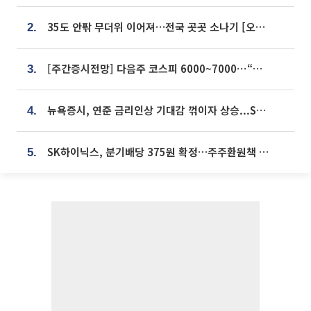
35도 안팎 무더위 이어져…전국 곳곳 소나기 [오늘 날씨]
2.
[주간증시전망] 다음주 코스피 6000~7000⋯“外人 수급은 정책이 변수”
3.
뉴욕증시, 연준 금리인상 기대감 꺾이자 상승...S&P500 사상 최고치 [종합]
4.
SK하이닉스, 분기배당 375원 확정…주주환원책 9월로 앞당겨 발표
5.