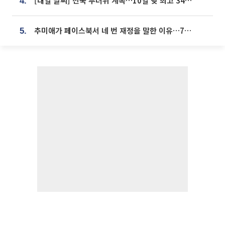
[내일 날씨] 전국 무더위 계속…10일 낮 최고 34도 육박
4.
추미애가 페이스북서 네 번 재정을 말한 이유…7700억 추경 열쇠는 도의회에
5.