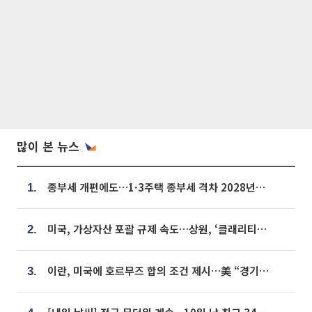
많이 본 뉴스
종부세 개편에도…1·3주택 종부세 격차 2028년부터 확대
1.
미국, 가상자산 포괄 규제 속도…상원, ‘클래리티법’ 9월 절차투표 추진
2.
이란, 미국에 호르무즈 합의 조건 제시…美 “경기 아직 안 끝나” [종합]
3.