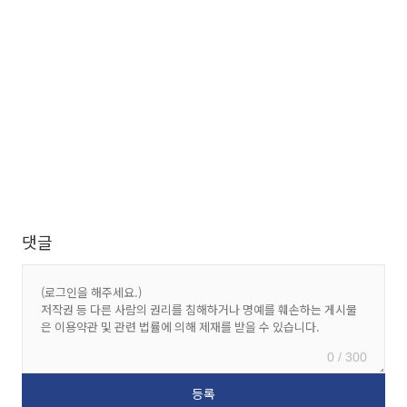
댓글
0 / 300