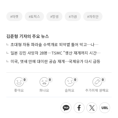
#마켓
#토픽스
#항셍
#가권
#자취안
김준형 기자의 주요 뉴스
초대형 자동 파라솔 수백개로 뙤약볕 틀어 막고⋯나라별 폭염 생존법
일본 강진 사망자 28명⋯TSMC "생산 재개까지 시간 필요해"
미국, 엿새 만에 대이란 공습 재개⋯국제유가 다시 급등
0
0
0
0
좋아요
화나요
슬퍼요
추가취재 원해요