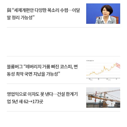
與 “세제개편안 다양한 목소리 수렴…이달
말 정리 가능성”
블룸버그 “레버리지 거품 빠진 코스피, 변
동성 최악 국면 지났을 가능성”
영업익으로 이자도 못 낸다…건설 한계기
업 5년 새 62→173곳