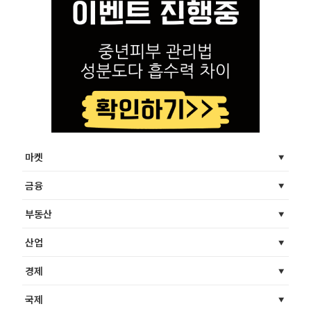
마켓
금융
부동산
산업
경제
국제