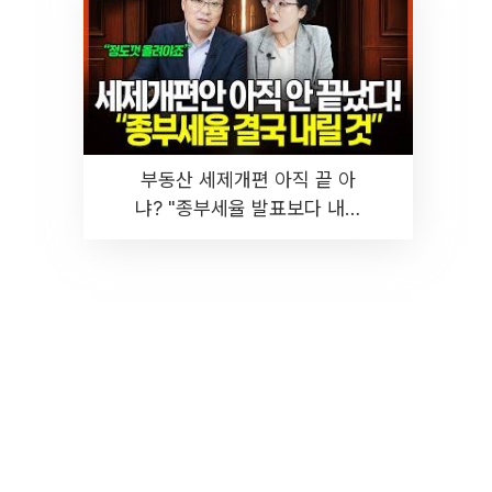
부동산 세제개편 아직 끝 아
냐? "종부세율 발표보다 내릴
것" 장기거주·양도세 전망 I 집
땅지성 I 김인만, 진미윤