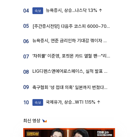
뉴욕증시, 상승...나스닥 1.3% ↑
04
속보
05
[주간증시전망] 다음주 코스피 6000~7000⋯“外人 수급은 정책이 변수”
뉴욕증시, 연준 금리인하 기대감 꺾이자 상승...S&P500 사상 최고치 [종합]
06
'차쥐뿔' 이준영, 포켓몬 카드 열혈 팬⋯"리셀러 처단할 것"
07
LIG디펜스앤에어로스페이스, 실적 발표 후 급락→반등⋯증권가 “28년까지 튼튼”
08
09
축구협회 '성 접대 의혹' 일본까지 번졌다…日 심판 실명 공개
국제유가, 상승...WTI 1.15% ↑
10
속보
최신 영상