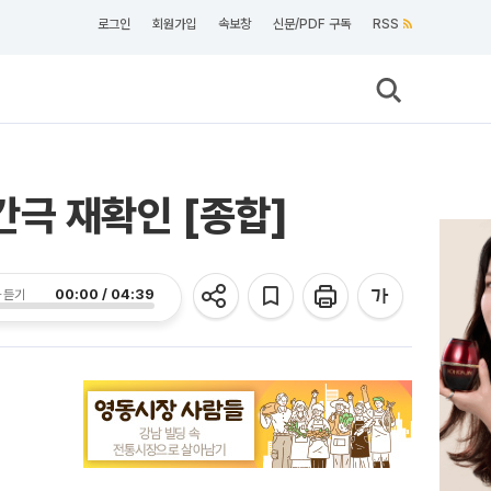
로그인
회원가입
속보창
신문/PDF 구독
RSS
극 재확인 [종합]
00:00 / 04:39
 듣기