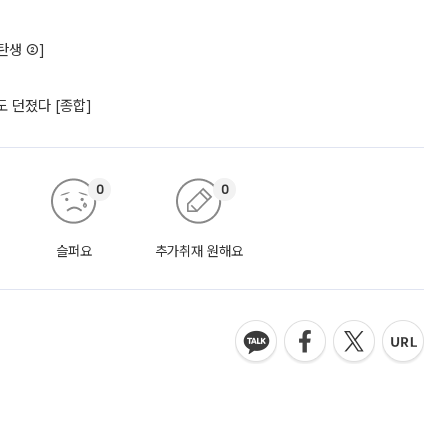
탄생 ②]
 던졌다 [종합]
0
0
슬퍼요
추가취재 원해요