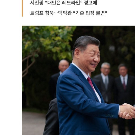
시진핑 “대만은 레드라인” 경고에
트럼프 침묵⋯백악관 “기존 입장 불변”