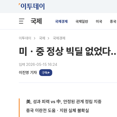
국제
국제경제
국제일반
미국
중국
이투데이
국제
국제경제
미ㆍ중 정상 빅딜 없었다…
입력 2026-05-15 16:24
이진영 기자
구독
美, 성과 피력 vs 中, 안정된 관계 정립 치중
중국 이란전 도움ㆍ지원 실체 불확실