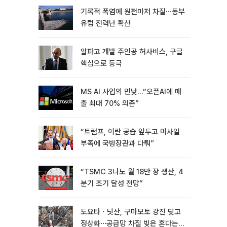
기록적 폭염에 원전마저 차질⋯동부
유럽 전력난 확산
알파고 개발 주인공 허사비스, 구글
핵심으로 등극
MS AI 사업의 민낯…“오픈AI에 매
출 최대 70% 의존”
“트럼프, 이란 공습 앞두고 미사일
부족에 국방장관과 다퉈”
“TSMC 3나노 월 18만 장 생산, 4
분기 조기 달성 전망”
도요타ㆍ닛산, 구마모토 강진 딪고
정상화⋯공급망 차질 빚은 혼다는