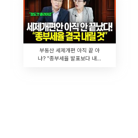
부동산 세제개편 아직 끝 아
냐? "종부세율 발표보다 내릴
것" 장기거주·양도세 전망 I 집
땅지성 I 김인만, 진미윤