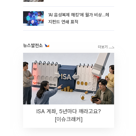
지연
‘AI 음성복제 해킹‘에 월가 비상…헤
지펀드 연쇄 표적
뉴스발전소
ISA 계좌, 5년마다 깨라고요?
[이슈크래커]