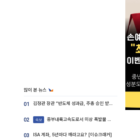
많이 본 뉴스
김정관 장관 “반도체 성과급, 주총 승인 받도록”…상법·자본시장법 개정 시사
01
중부내륙고속도로서 미상 폭발물 발견
02
속보
ISA 계좌, 5년마다 깨라고요? [이슈크래커]
03