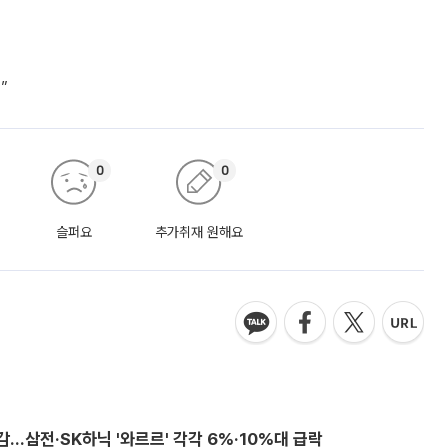
”
0
0
슬퍼요
추가취재 원해요
감…삼전·SK하닉 '와르르' 각각 6%·10%대 급락