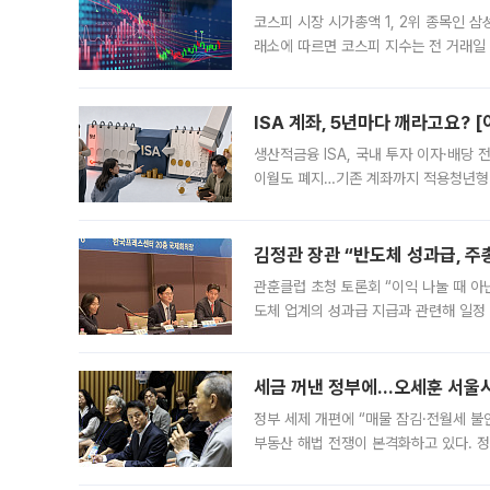
코스피 시장 시가총액 1, 2위 종목인 
래소에 따르면 코스피 지수는 전 거래일 대
1.81% 내린 6478.75에 출발한 코
다. 이날 오전
ISA 계좌, 5년마다 깨라고요? 
생산적금융 ISA, 국내 투자 이자·배당
이월도 폐지…기존 계좌까지 적용청년형 
는 5년마다 계좌를 해지하라는 건가요?”
편을
김정관 장관 “반도체 성과급, 
관훈클럽 초청 토론회 “이익 나눌 때 아
도체 업계의 성과급 지급과 관련해 일정
최근 상법·자본시장법 개정으로 기업 지
세금 꺼낸 정부에…오세훈 서울시장
정부 세제 개편에 “매물 잠김·전월세 불
부동산 해법 전쟁이 본격화하고 있다. 
드를 꺼내자 서울시는 전·월세 부담만 