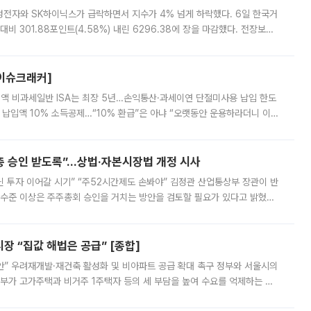
삼성전자와 SK하이닉스가 급락하면서 지수가 4% 넘게 하락했다. 6일 한국거
비 301.88포인트(4.58%) 내린 6296.38에 장을 마감했다. 전장보다
스피는 장중 한때 6550.94까지 오르기도 했으나 6238.32까지 밀리기도 했
[이슈크래커]
 전액 비과세일반 ISA는 최장 5년…손익통산·과세이연 단절미사용 납입 한도
납입액 10% 소득공제…“10% 환급”은 아냐 “오랫동안 운용하라더니 이제
 ‘만능 절세 통장’으로 불리는 개인종합자산관리계좌(ISA)가 두 갈래로 개
주총 승인 받도록”…상법·자본시장법 개정 시사
닌 투자 이어갈 시기” “주52시간제도 손봐야” 김정관 산업통상부 장관이 반
 수준 이상은 주주총회 승인을 거치는 방안을 검토할 필요가 있다고 밝혔다.
배구조와 주주권 강화 논의가 이어지는 가운데, 핵심 연구인력에 대한
 “집값 해법은 공급” [종합]
안” 우려재개발·재건축 활성화 및 비아파트 공급 확대 촉구 정부와 서울시의
정부가 고가주택과 비거주 1주택자 등의 세 부담을 높여 수요를 억제하는 카
키울 것이라며 세금이 아닌 공급이 근본적인 처방이라고 전면 반박했다.