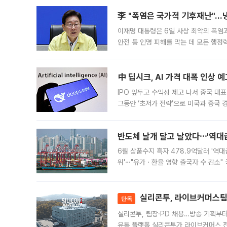
李 "폭염은 국가적 기후재난"…냉
이재명 대통령은 6일 사상 최악의 폭염
안전 등 인명 피해를 막는 데 모든 행
인프라 확충 계획을 내년도 예산안에 반
中 딥시크, AI 가격 대폭 인상 
IPO 앞두고 수익성 제고 나서 중국 대표
그동안 ‘초저가 전략’으로 미국과 중국
가된다. 블룸버그통신에 따르면 딥시크는
반도체 날개 달고 날았다⋯'역대급
6월 상품수지 흑자 478.9억달러 '역대
위'⋯"유가ㆍ환율 영향 출국자 수 감소" 
급 수출 호조가 매달 이어지면서 6월 
대 기
실리콘투, 라이브커머스팀 
단독
실리콘투, 팀장·PD 채용…방송 기획부
유통 플랫폼 실리콘투가 라이브커머스 전