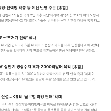
방·전력망 확충 등 예산 반영 주문 [종합]
과 관련해 "사실상 국가적인 기후 재난"이라며 취약계층 보호와 야외 노동자
정력을 총동원하라고 지시했다. 아울러 반복되는 극한 기후에 대비해 폭염 대응
영하는 방안도 검토하라고 주문했다. 이 대통령은 이날 폭염·가뭄 대
예고⋯‘초저가 전략’ 접나
 AI 기업 딥시크가 6일 AI 서비스 전반의 가격을 대폭 인상한다고 예고했다.
 경쟁사들을 압박하며 시장 판도를 뒤흔들어온 만큼 이례적인 전략 변화로 평
 이날 공지를 통해 구체적인 인상 폭은 공개하지 않았지만 상당한 수
' 상반기 경상수지 흑자 2000억달러 육박 [종합]
급'⋯상품수출도 첫 1000억달러대 여행수지도 두 달 연속 흑자 '역대 2
국내 경상수지가 유례없는 '반도체 수출' 날개를 달고 훨훨 날고 있다. 역대
경상수지 뿐 아니라 상반기 경상수지 흑자도 2000억달러에 근접하며 사상 최
신설…K뷰티 ‘글로벌 라방 판매’ 확대
터 손익 관리 에이피알·닥터멜락신도 틱톡샵 라이브방송 강화 글로벌 K뷰티
담팀을 신설하고 틱톡샵 등 글로벌 플랫폼을 통한 라이브 방송 판매 확대에