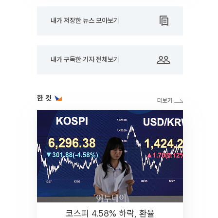
내가 저장한 뉴스 모아보기
내가 구독한 기자 전체보기
한 컷
코스피 4.58% 하락, 환율