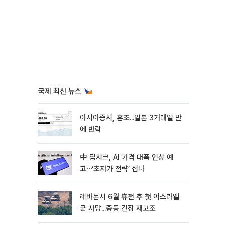
국제 최신 뉴스
아시아증시, 혼조...일본 3거래일 만
에 반락
中 딥시크, AI 가격 대폭 인상 예
고⋯‘초저가 전략’ 접나
레바논서 6월 휴전 후 첫 이스라엘
군 사망...중동 긴장 재고조