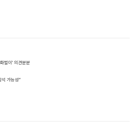
외화벌이’ 의견분분
참석 가능성”