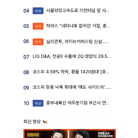
서울양양고속도로 이천터널 앞 사고 발생
04
속보
하마스 “네타냐후 합의안 거절, 총선 앞두고 시간 끌기”
05
단독
06
실리콘투, 라이브커머스팀 신설…K뷰티 ‘글로벌 판매망’ 확대[K뷰티 라방戰]
단독
LIG D&A, 천궁Ⅱ 수출에 2Q 영업익 29.5%↑…수주잔고 24.6조 [종합]
07
코스피 4.58% 하락, 환율 1420원대 [포토]
08
코스피 장중 낙폭 확대에 '매도 사이드카'…외인 2.8조'팔자'· 개인 3.1조 '사자'
09
중부내륙선 여주분기점 부근서 연이은 추돌사고 발생
10
속보
최신 영상