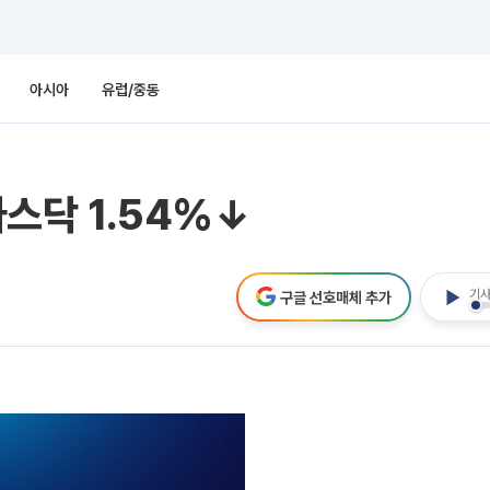
아시아
유럽/중동
나스닥 1.54%↓
기사
구글 선호매체 추가